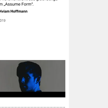
m „Assume Form“.
Diviam Hoffmann
2019