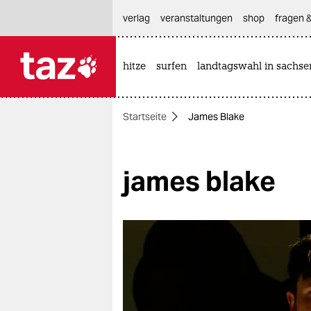
hautnavigation anspringen
hauptinhalt anspringen
footer anspringen
verlag
veranstaltungen
shop
fragen &
hitze
surfen
landtagswahl in sachse

taz zahl ich
taz zahl ich
Startseite
James Blake
themen
politik
james blake
öko
gesellschaft
kultur
sport