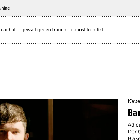
 hilfe
n-anhalt
gewalt gegen frauen
nahost-konflikt
Neue
Ba
Adie
Der 
Blake