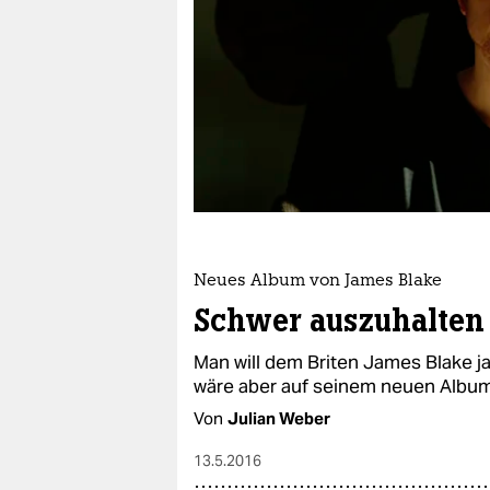
berlin
nord
wahrheit
verlag
verlag
veranstaltungen
shop
Neues Album von James Blake
Schwer auszuhalten
fragen & hilfe
Man will dem Briten James Blake j
unterstützen
wäre aber auf seinem neuen Albu
abo
Von
Julian Weber
genossenschaft
13.5.2016