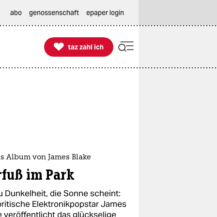
abo
genossenschaft
epaper login

taz zahl ich
taz zahl ich
s Album von James Blake
rfuß im Park
u Dunkelheit, die Sonne scheint:
britische Elektronikpopstar James
 veröffentlicht das glückselige