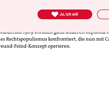
Zerfall und die Zersplitterung der Linken und das
arken eines konservativen Denkens beklagte. Mo

Ja, ich will
all, dass es politische Gegner gibt, noch als Rückf
re Republik“ erscheinen, sind wir heute in einer 
Mauerfall 1989 wirklich ganz anderen Republik 
es Rechtspopulismus konfrontiert, die nun mit C
reund-Feind-Konzept operieren.