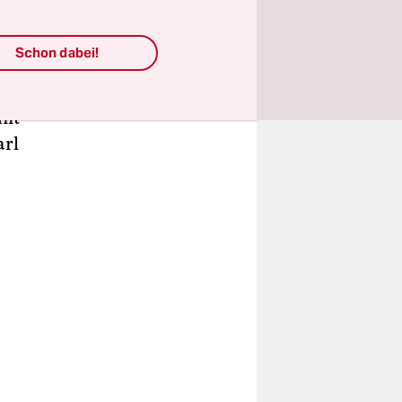
chte ihm
Schon dabei!
all in
schon
mit
arl