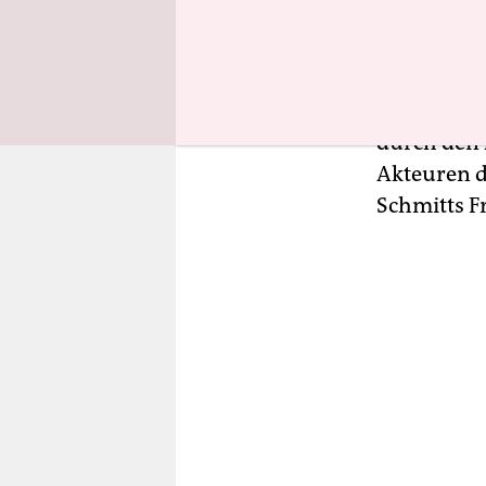
schon den 
Wiedererst
der Normalf
„eine ande
durch den 
Akteuren d
Schmitts F