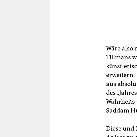
Wäre also 
Tillmans w
künstlerisc
erweitern. 
aus absolut
des „Jahres
Wahrheits-
Saddam Hu
Diese und 