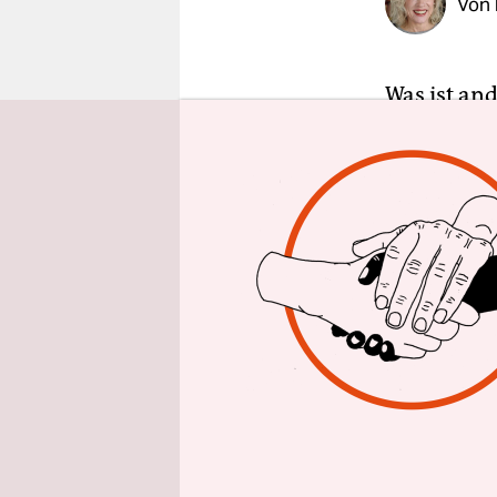
Von
epaper login
Was ist an
„Jahresring
für den Ku
Nachfolge 
„Geistigen
Philosoph 
Debattenfo
geistige S
Görschen“.
Gleich gebl
problemati
dringlicher