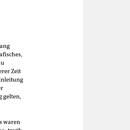
gang
afisches,
zu
rer Zeit
inleitung
er
 gelten,
us waren