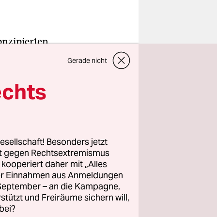
onzipierten
isser Weise
Gerade nicht
strie die
r
echts
rter
ift „Die
„Sammlung
esellschaft! Besonders jetzt
rt gegen Rechtsextremismus
z kooperiert daher mit „Alles
ller Einnahmen aus Anmeldungen
über eine
. September – an die Kampagne,
017
rstützt und Freiräume sichern will,
bei?
s freilich