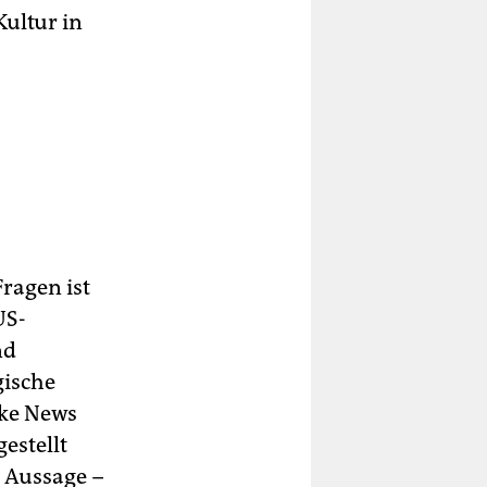
Kultur in
ragen ist
US-
nd
gische
ake News
estellt
r Aussage −