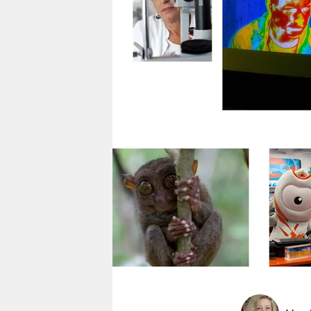
berlin
nord
wahrheit
verlag
verlag
veranstaltungen
shop
fragen & hilfe
unterstützen
abo
genossenschaft