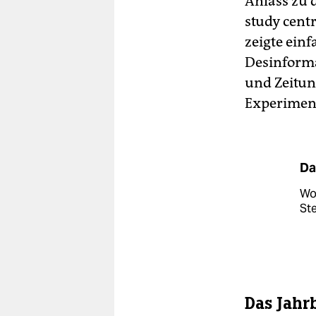
Anlass zu 
study centr
zeigte einf
Desinforma
und Zeitun
Experimen
Da
Wol
Ste
Das Jahr