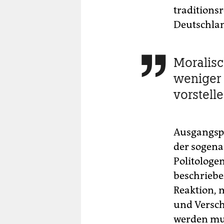
traditions
Deutschla
Moralisc

weniger r
vorstell
Ausgangspu
der sogena
Politologe
beschriebe
Reaktion, 
und Verschw
werden mus