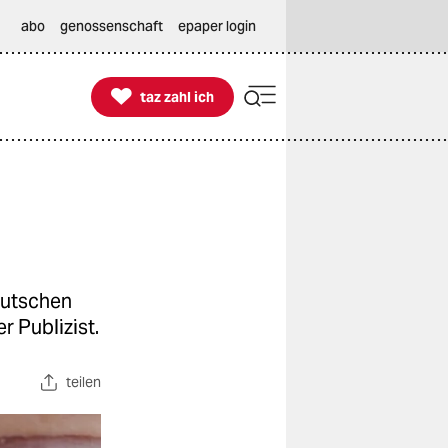
abo
genossenschaft
epaper login

taz zahl ich
taz zahl ich
eutschen
r Publizist.
teilen