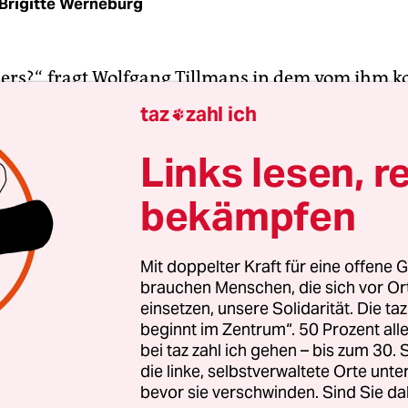
Brigitte Werneburg
ders?“, fragt Wolfgang Tillmans in dem vom ihm k
 64“. Mit seiner Herausgeberschaft tritt er in gew
taz
zahl ich

lturkreis des Bundesverbands der Deutschen Indu
von Jürgen Habermas und seinen Stichworten zu
Links lesen, r
 Situation der Zeit“ an. Damit machte der Frankfu
bekämpfen
1979 den Band 1.000 der edition suhrkamp zum
rum. Das Vorbild war Karl Jaspers und seine Schr
ituation der Zeit“, 1931 der tausendste Band der 
Mit doppelter Kraft für eine offene G
brauchen Menschen, die sich vor O
einsetzen, unsere Solidarität. Die ta
beginnt im Zentrum“. 50 Prozent a
ieben über lange Zeit ist also ein Bedürfnis, sich 
bei taz zahl ich gehen – bis zum 30
sche Gegenwart zu verständigen, was 1931 und 2
die linke, selbstverwaltete Orte unte
bevor sie verschwinden. Sind Sie da
 scheint als im Jahr 1979, in dem Jürgen Haberma