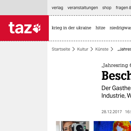
hautnavigation anspringen
hauptinhalt anspringen
footer anspringen
verlag
veranstaltungen
shop
fragen &
krieg in der ukraine
hitze
niedrigwa

taz zahl ich
taz zahl ich
Startseite
Kultur
Künste
„Jahres
themen
politik
„Jahresring
Besc
öko
Der Gasthe
gesellschaft
Industrie, 
kultur
28.12.2017
16:
sport