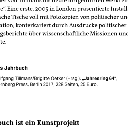
der von Tillmans bis heute fortgeführten Werkrei
e“. Eine erste, 2005 in London präsentierte Instal
ache Tische voll mit Fotokopien von politischer un
tion, konterkariert durch Ausdrucke politischer
gsberichte über wissenschaftliche Missionen un
te.
s Jahrbuch
fgang Tillmans/Brigitte Oetker (Hrsg.):
„Jahresring 64“
,
rnberg Press, Berlin 2017, 228 Seiten, 25 Euro.
buch ist ein Kunstprojekt