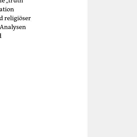
he „truth
lation
d religiöser
 Analysen
d