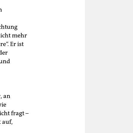
n
achtung
nicht mehr
e“. Er ist
der
 und
, an
wie
cht fragt –
 auf,