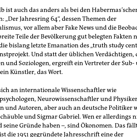
b ist auch das anders als bei den Habermas’sche
n: „Der Jahresring 64“, dessen Themen der
lismus, vor allem aber Fake News und die Beob
breite Teile der Bevölkerung gut belegten Fakten 
 die bislang letzte Emanation des „truth study centr
nstprojekt. Und statt der üblichen Verdächtigen, 
n und Soziologen, ergreift ein Vertreter der Sub-
ein Künstler, das Wort.
sich an internationale Wissenschaftler wie
psychologen, Neurowissenschaftler und Physiker
en und Autoren, aber auch an deutsche Politiker 
chäuble und Sigmar Gabriel. Wen er allerdings ni
d seine Gründe haben –, sind Ökonomen. Das fällt
t die 1951 gegründete Jahresschrift eine der