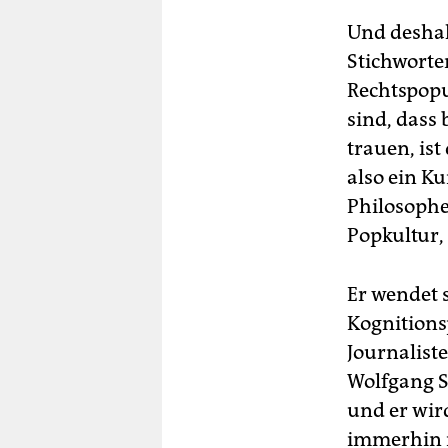
Und deshal
Stichworte
Rechtspopu
sind, dass 
trauen, ist
also ein Ku
Philosophe
Popkultur, 
Er wendet 
Kognitions
Journalist
Wolfgang S
und er wir
immerhin is