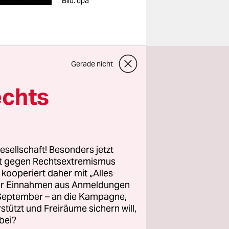
Bild: dpa
Gerade nicht
 der
echts
 Mehrheit
Wahlkampf,
faktisch
esellschaft! Besonders jetzt
 von einem
rt gegen Rechtsextremismus
Figur
z kooperiert daher mit „Alles
ller Einnahmen aus Anmeldungen
. September – an die Kampagne,
rstützt und Freiräume sichern will,
bei?