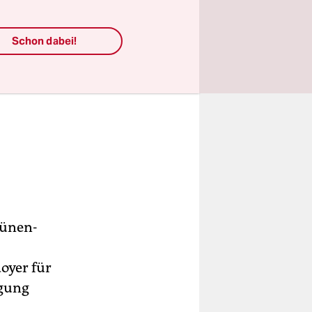
Schon dabei!
rünen-
oyer für
egung