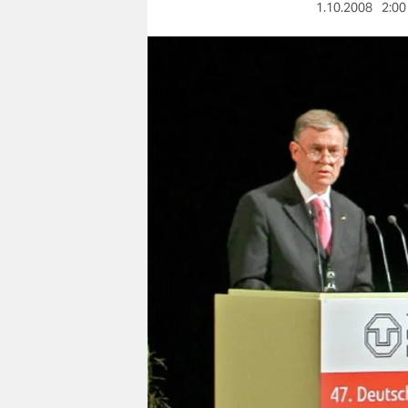
berlin
1.10.2008
2:00
nord
wahrheit
verlag
verlag
veranstaltungen
shop
fragen & hilfe
unterstützen
abo
genossenschaft