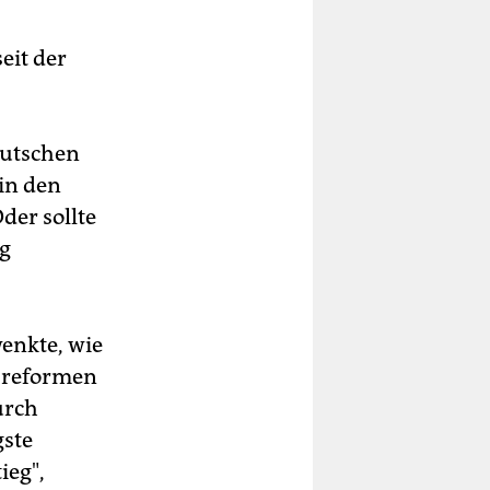
eit der
eutschen
in den
er sollte
ng
wenkte, wie
tsreformen
urch
gste
ieg",