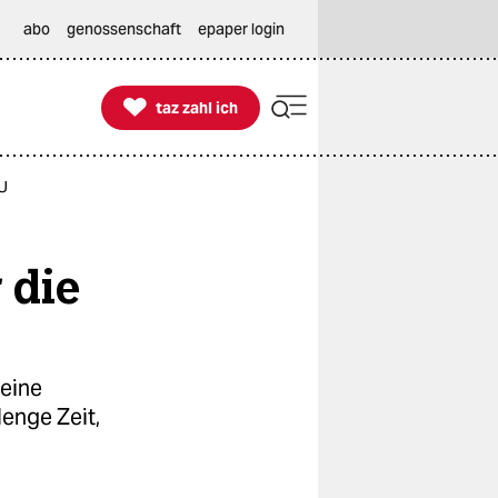
abo
genossenschaft
epaper login

taz zahl ich
taz zahl ich
DU
 die
eine
enge Zeit,