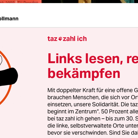
ollmann
taz
zahl ich

agabend muss Horst Köhler kaum noch zittern. In
Links lesen, r
ammlung, wo er sich in gut sieben Monaten zur
stellt, ist ihm seit der Bayernwahl die absolute
bekämpfen
r 1.224 Stimmen einigermaßen sicher. Der erste 
tierendes Staatsoberhaupt geführt hat, ist damit 
Mit doppelter Kraft für eine offene G
ei. Hat er den Präsidenten, wie manche glauben,
brauchen Menschen, die sich vor O
lben Propagandisten zu einer überparteilichen 
einsetzen, unsere Solidarität. Die ta
d ist es damit jetzt vorbei?
beginnt im Zentrum“. 50 Prozent a
bei taz zahl ich gehen – bis zum 30
die linke, selbstverwaltete Orte unte
bevor sie verschwinden. Sind Sie da