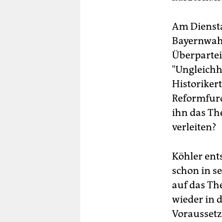
Am Diensta
Bayernwahl
Überpartei
"Ungleichh
Historiker
Reformfuro
ihn das Th
verleiten?
Köhler ents
schon in s
auf das Th
wieder in d
Voraussetz