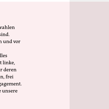
wahlen
sind.
h und vor
lles
 linke,
ür deren
n, frei
ngagement.
e unsere