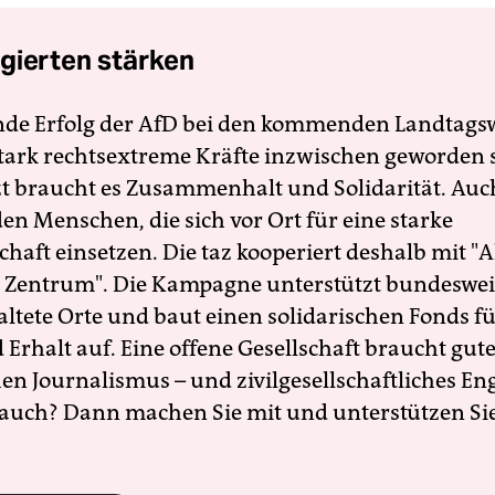
gierten stärken
nde Erfolg der AfD bei den kommenden Landtags
 stark rechtsextreme Kräfte inzwischen geworden 
zt braucht es Zusammenhalt und Solidarität. Auc
en Menschen, die sich vor Ort für eine starke
schaft einsetzen. Die taz kooperiert deshalb mit "A
 Zentrum". Die Kampagne unterstützt bundesweit
altete Orte und baut einen solidarischen Fonds f
Erhalt auf. Eine offene Gesellschaft braucht gute
en Journalismus – und zivilgesellschaftliches E
 auch? Dann machen Sie mit und unterstützen Si