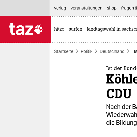
hautnavigation anspringen
hauptinhalt anspringen
footer anspringen
verlag
veranstaltungen
shop
fragen &
hitze
surfen
landtagswahl in sachse

taz zahl ich
taz zahl ich
Startseite
Politik
Deutschland
I
themen
politik
Ist der Bund
Köhl
öko
CDU
gesellschaft
Nach der B
kultur
Wiederwahl
die Bildun
sport