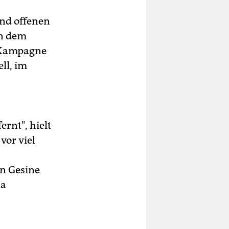
und offenen
in dem
e Kampagne
ll, im
rnt", hielt
vor viel
an Gesine
da