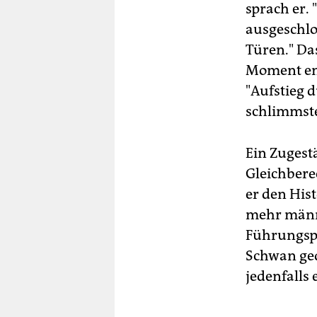
sprach er.
ausgeschlo
Türen." Das
Moment ent
"Aufstieg d
schlimmste
Ein Zugest
Gleichberec
er den Hist
mehr männl
Führungspo
Schwan ged
jedenfalls