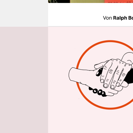
epaper login
Von
Ralph B
Seit Sonnt
Bundesvers
Wiederwahl 
von 613 de
den ein am
schon vorb
schwarz-ge
gemacht? Un