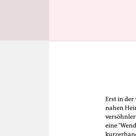
Erst in de
nahen Hein
versöhnler
eine "Wend
kurzerhand