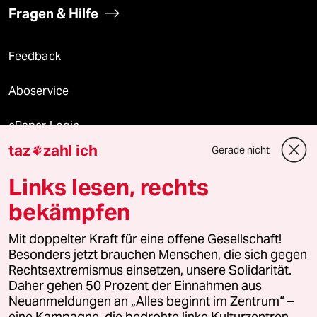
Fragen & Hilfe
Feedback
Aboservice
ePaper Login
taz
zahl ich
Gerade nicht

Downloads für Abonnierende
Links lesen, rechts
bekämpfen
© 2026 taz Verlags und Vertriebs GmbH
Mit doppelter Kraft für eine offene Gesellschaft!
Alle Rechte vorbehalten. Bei rechtlichen Fragen oder für Genehmigungen
wenden Sie sich bitte an
lizenzen@taz.de
Besonders jetzt brauchen Menschen, die sich gegen
Rechtsextremismus einsetzen, unsere Solidarität.
Daher gehen 50 Prozent der Einnahmen aus
Feedback
Redaktionsstatut
Kommune-Richtlinien
KI-
Neuanmeldungen an „Alles beginnt im Zentrum“ –