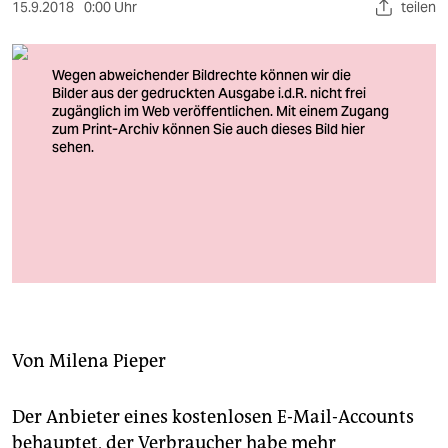
berlin
15.9.2018
0:00 Uhr
teilen
nord
wahrheit
verlag
verlag
veranstaltungen
Nicht wegschmeißen, sondern besser vom Inkasso-Check
shop
überprüfen lassen: Mahnung
Foto: Jens Kalaene/dpa
fragen & hilfe
unterstützen
Von
Milena Pieper
abo
genossenschaft
Der Anbieter eines kostenlosen E-Mail-Accounts
behauptet, der Verbraucher habe mehr