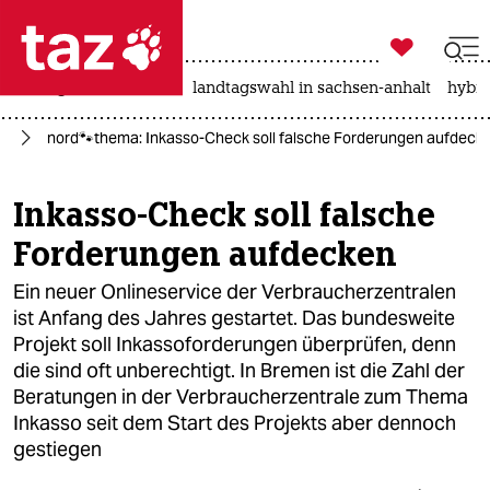

taz zahl ich
niedrigwasser
rente
landtagswahl in sachsen-anhalt
hybri

taz zahl ich
el
nord🐾thema: Inkasso-Check soll falsche Forderungen aufdeck
taz zahl ich
themen
Inkasso-Check soll falsche
Forderungen aufdecken
politik
Ein neuer Onlineservice der Verbraucherzentralen
öko
ist Anfang des Jahres gestartet. Das bundesweite
Projekt soll Inkassoforderungen überprüfen, denn
gesellschaft
die sind oft unberechtigt. In Bremen ist die Zahl der
kultur
Beratungen in der Verbraucherzentrale zum Thema
Inkasso seit dem Start des Projekts aber dennoch
sport
gestiegen