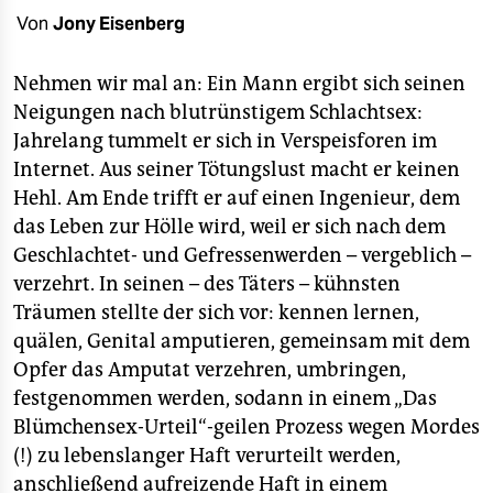
berlin
Von
Jony Eisenberg
nord
Nehmen wir mal an: Ein Mann ergibt sich seinen
wahrheit
Neigungen nach blutrünstigem Schlachtsex:
Jahrelang tummelt er sich in Verspeisforen im
verlag
Internet. Aus seiner Tötungslust macht er keinen
verlag
Hehl. Am Ende trifft er auf einen Ingenieur, dem
das Leben zur Hölle wird, weil er sich nach dem
veranstaltungen
Geschlachtet- und Gefressenwerden – vergeblich –
shop
verzehrt. In seinen – des Täters – kühnsten
Träumen stellte der sich vor: kennen lernen,
fragen & hilfe
quälen, Genital amputieren, gemeinsam mit dem
unterstützen
Opfer das Amputat verzehren, umbringen,
festgenommen werden, sodann in einem „Das
abo
Blümchensex-Urteil“-geilen Prozess wegen Mordes
genossenschaft
(!) zu lebenslanger Haft verurteilt werden,
anschließend aufreizende Haft in einem