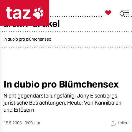

taz zahl ich
archiv-artikel

taz zahl ich
taz zahl ich
in dubio pro blümchensex
themen
politik
öko
In dubio pro Blümchensex
gesellschaft
Nicht gegendarstellungsfähig: Jony Eisenbergs
juristische Betrachtungen. Heute: Von Kannibalen
kultur
und Erlösern
sport
15.5.2006
0:00 Uhr
teilen