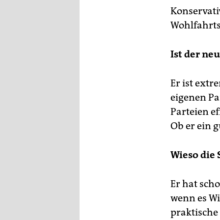
Konservati
Wohlfahrts
Ist der ne
Er ist extr
eigenen Pa
Parteien ef
Ob er ein g
Wieso die 
Er hat sch
wenn es Wi
praktische