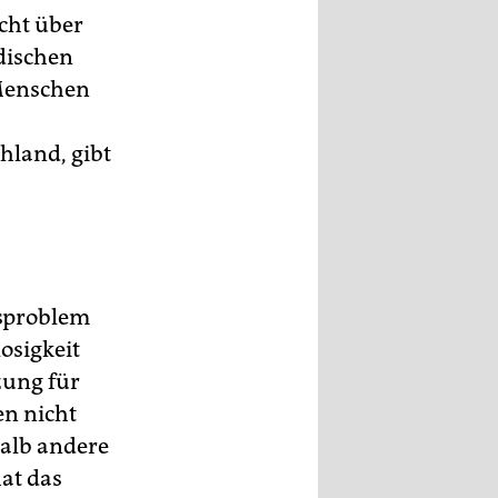
icht über
edischen
 Menschen
hland, gibt
tsproblem
losigkeit
tzung für
en nicht
alb andere
hat das