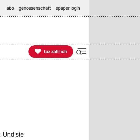
abo
genossenschaft
epaper login

taz zahl ich
taz zahl ich
. Und sie