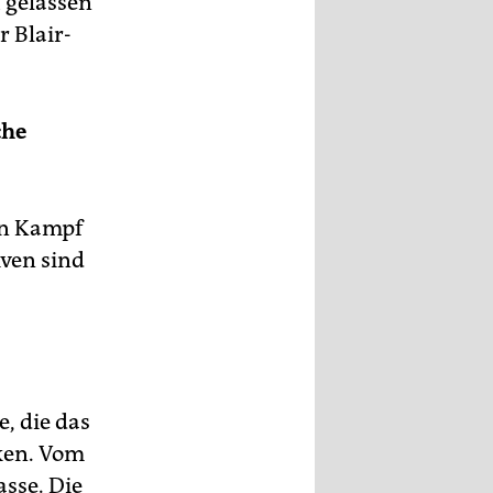
h gelassen
 Blair-
che
en Kampf
iven sind
, die das
ken. Vom
asse. Die