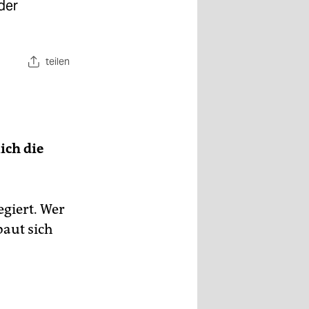
der
teilen
ich die
egiert. Wer
baut sich