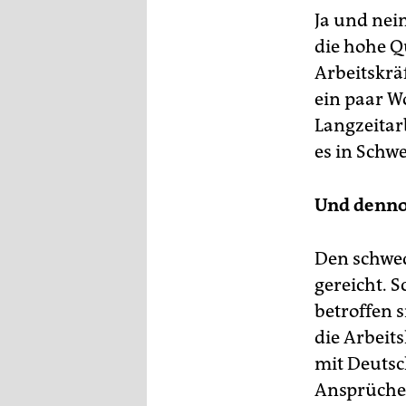
Ja und nein
die hohe Q
Arbeitskrä
ein paar W
Langzeitarb
es in Schw
Und denno
Den schwed
gereicht. S
betroffen s
die Arbeit
mit Deutsc
Ansprüche –