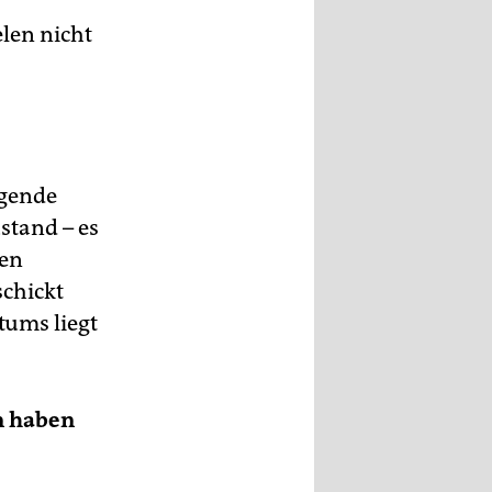
elen nicht
agende
stand – es
hen
schickt
tums liegt
n haben