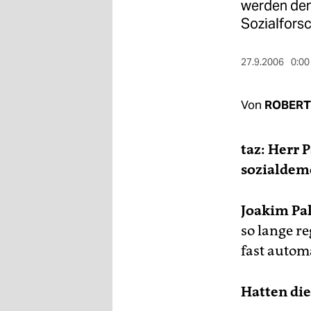
berlin
werden den
Sozialfors
nord
wahrheit
27.9.2006
0:00
verlag
Von
ROBERT
verlag
taz: Herr 
veranstaltungen
sozialdem
shop
fragen & hilfe
Joakim Pa
so lange re
unterstützen
fast autom
abo
genossenschaft
Hatten die