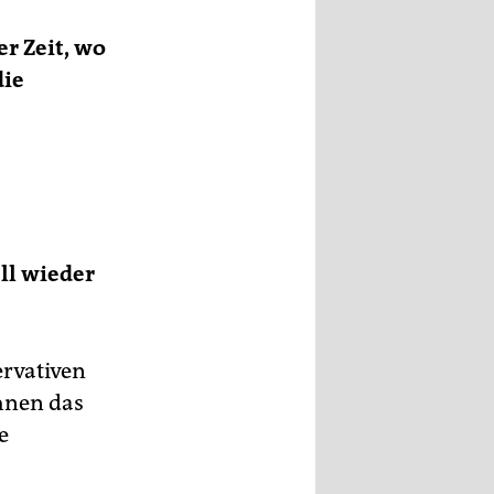
er Zeit, wo
die
ll wieder
ervativen
ihnen das
e