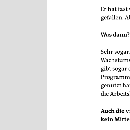
epaper login
Er hat fast
gefallen. A
Was dann? 
Sehr sogar.
Wachstumsr
gibt sogar
Programme 
genutzt ha
die Arbeits
Auch die 
kein Mitte