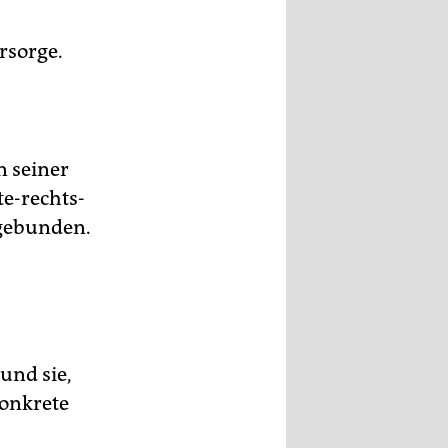
rsorge.
n seiner
te-rechts-
ingebunden.
und sie,
konkrete