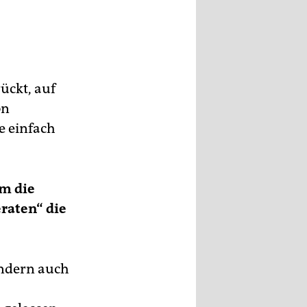
ückt, auf
on
e einfach
um die
raten“ die
ondern auch