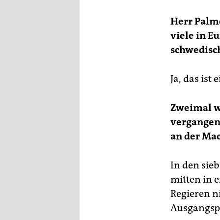
Herr Palme
viele in E
schwedisc
Ja, das ist
Zweimal w
vergangen
an der Mac
In den sie
mitten in 
Regieren ni
Ausgangspo