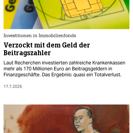
berlin
nord
wahrheit
Investitionen in Immobilienfonds
verlag
Verzockt mit dem Geld der
Beitragszahler
verlag
Laut Recherchen investierten zahlreiche Krankenkassen
veranstaltungen
mehr als 170 Millionen Euro an Beitragsgeldern in
Finanzgeschäfte. Das Ergebnis: quasi ein Totalverlust.
shop
17.7.2026
fragen & hilfe
unterstützen
abo
genossenschaft