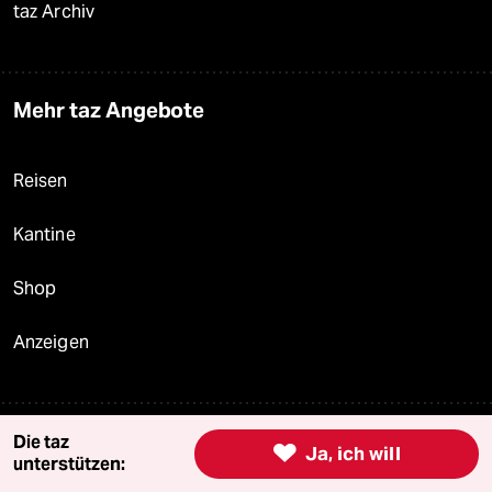
taz Archiv
Mehr taz Angebote
Reisen
Kantine
Shop
Anzeigen
Fragen & Hilfe
Die taz

Ja, ich will
unterstützen: