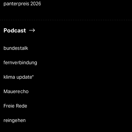
panterpreis 2026
Podcast
bundestalk
fernverbindung
klima update°
Mauerecho
Freie Rede
reingehen