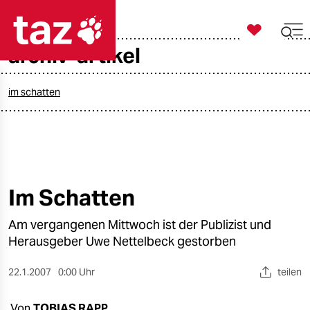

taz zahl ich
archiv-artikel

taz zahl ich
taz zahl ich
im schatten
themen
politik
öko
Im Schatten
gesellschaft
Am vergangenen Mittwoch ist der Publizist und
Herausgeber Uwe Nettelbeck gestorben
kultur
22.1.2007
0:00 Uhr
teilen
sport
Von
TOBIAS RAPP