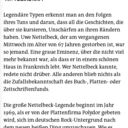
berlin
nord
Legendäre Typen erkennt man an den Folgen
ihres Tuns und daran, dass all die Geschichten, die
wahrheit
über sie kursieren, Unschärfen an ihren Rändern
haben. Uwe Nettelbeck, der am vergangenen
verlag
Mittwoch im Alter von 67 Jahren gestorben ist, war
verlag
so jemand. Eine graue Eminenz, über die nicht viel
mehr bekannt war, als dass er in einem schönen
veranstaltungen
Haus in Frankreich lebt. Wer Nettelbeck kannte,
shop
redete nicht drüber. Alle anderen blieb nichts als
die Zufallsbekanntschaft des Buch-, Platten- oder
fragen & hilfe
Zeitschriftenfunds.
unterstützen
Die große Nettelbeck-Legende beginnt im Jahr
abo
1969, als er von der Plattenfirma Polydor gebeten
genossenschaft
wird, sich im deutschen Rock-Untergrund nach
dem neuen heißen Ding umzuschauen. Wie es