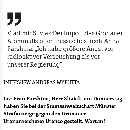
berlin
nord

wahrheit
Vladimir Sliviak:Der Import des Gronauer
verlag
Atommülls bricht russisches RechtAnna
Parshina: „Ich habe größere Angst vor
verlag
radioaktiver Verseuchung als vor
veranstaltungen
unserer Regierung“
shop
INTERVIEW
ANDREAS WYPUTTA
fragen & hilfe
unterstützen
taz: Frau Parshina, Herr Sliviak, am Donnerstag
haben Sie bei der Staatsanwaltschaft Münster
abo
Strafanzeige gegen den Gronauer
genossenschaft
Urananreicherer Urenco gestellt. Warum?