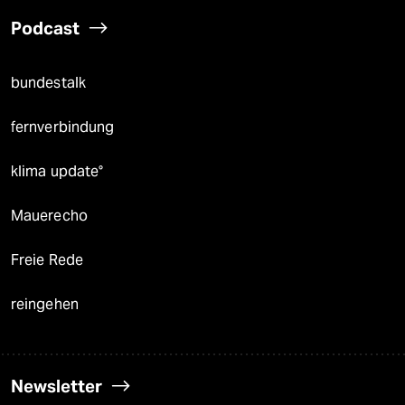
Podcast
bundestalk
fernverbindung
klima update°
Mauerecho
Freie Rede
reingehen
Newsletter