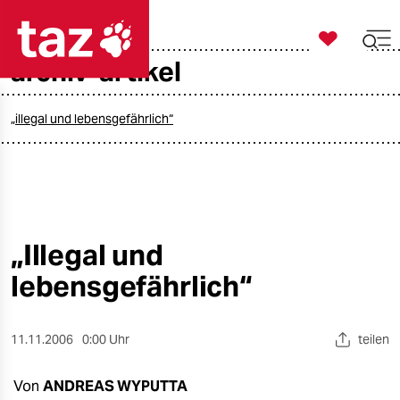

taz zahl ich
archiv-artikel

taz zahl ich
taz zahl ich
„illegal und lebensgefährlich“
themen
politik
öko
„Illegal und
lebensgefährlich“
gesellschaft
kultur
11.11.2006
0:00 Uhr
teilen
sport
Von
ANDREAS WYPUTTA