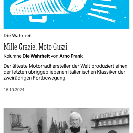
berlin
nord
wahrheit
Die Wahrheit
verlag
Mille Grazie, Moto Guzzi
verlag
Kolumne
Die Wahrheit
von
Arno Frank
veranstaltungen
Der älteste Motorradhersteller der Welt produziert einen
der letzten übriggebliebenen italienischen Klassiker der
shop
zweirädrigen Fortbewegung.
fragen & hilfe
16.10.2024
unterstützen
abo
genossenschaft