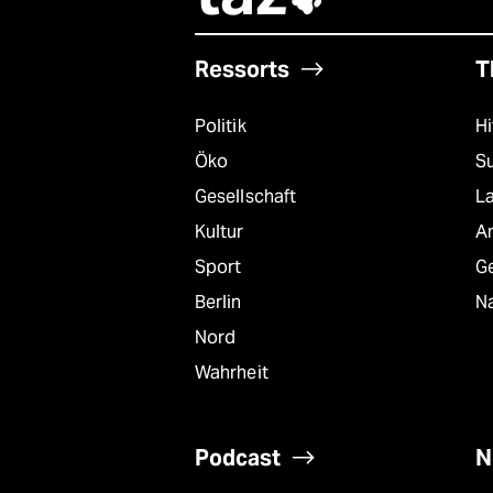
Ressorts
T
Politik
Hi
Öko
S
Gesellschaft
L
Kultur
A
Sport
G
Berlin
Na
Nord
Wahrheit
Podcast
N