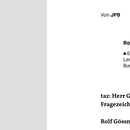
berlin
nord
Von
JPB
wahrheit
verlag
Ro
verlag
■ 6
La
veranstaltungen
Bu
shop
fragen & hilfe
taz: Herr G
unterstützen
Fragezeic
abo
genossenschaft
Rolf Gössn