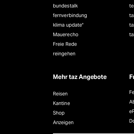
bundestalk
t
fernverbindung
ta
klima update°
ta
Mauerecho
ta
Freie Rede
reingehen
Mehr taz Angebote
F
F
Reisen
A
Kantine
e
Shop
D
Anzeigen