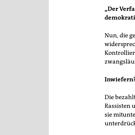
epaper login
„Der Verf
demokrati
Nun, die g
widersprec
Kontrollier
zwangsläuf
Inwiefern
Die bezahl
Rassisten 
sie mitunte
unterdrück