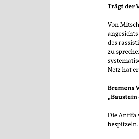
Trägt der 
Von Mitsch
angesichts
des rassis
zu spreche
systematis
Netz hat er
Bremens VS
„Baustein 
Die Antifa 
bespitzeln