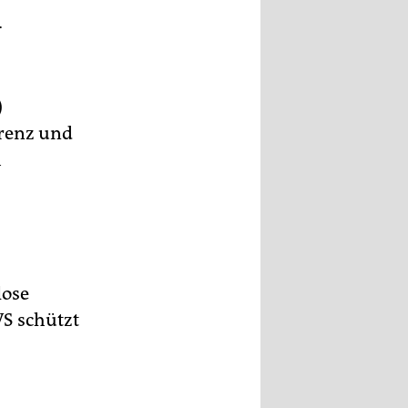
-
)
arenz und
h
lose
VS schützt