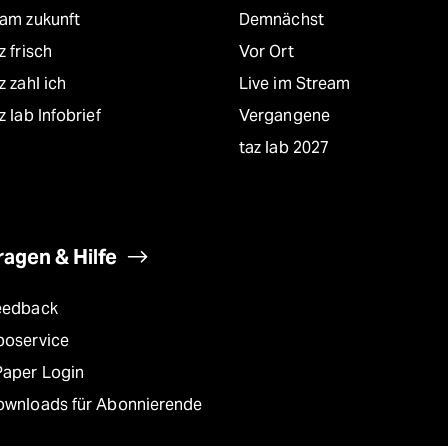
eam zukunft
Demnächst
z frisch
Vor Ort
z zahl ich
Live im Stream
z lab Infobrief
Vergangene
taz lab 2027
ragen & Hilfe
eedback
boservice
Paper Login
ownloads für Abonnierende