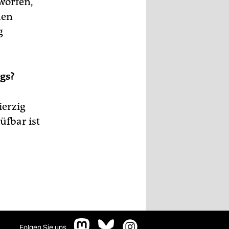
worfen,
hen
g
gs?
ierzig
üfbar ist
Folgen Sie uns