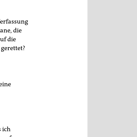
Verfassung
ane, die
uf die
 gerettet?
eine
s ich