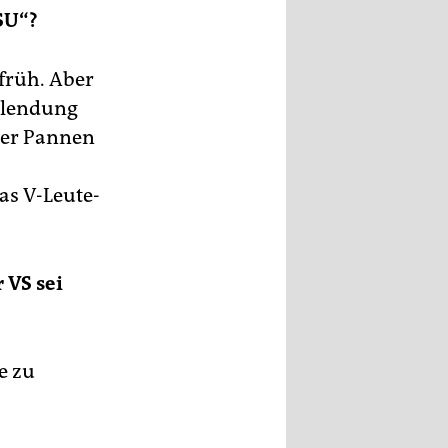
SU“?
 früh. Aber
blendung
der Pannen
as V-Leute-
 VS sei
e zu