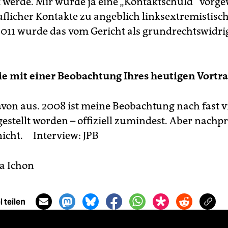
 werde. Mir wurde ja eine „Kontaktschuld“ vorge
flicher Kontakte zu angeblich linksextremistisc
011 wurde das vom Gericht als grundrechtswidri
e mit einer Beobachtung Ihres heutigen Vortra
avon aus. 2008 ist meine Beobachtung nach fast v
estellt worden – offiziell zumindest. Aber nachpr
nicht.
Interview: JPB
la Ichon
 teilen