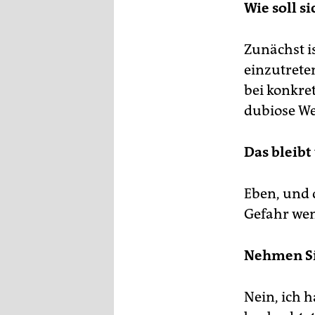
Wie soll s
Zunächst i
einzutrete
bei konkre
dubiose Wei
Das bleibt
Eben, und d
Gefahr wen
Nehmen Sie
Nein, ich h