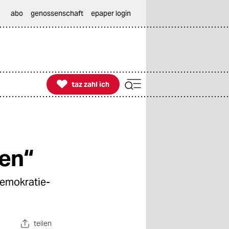
abo
genossenschaft
epaper login

taz zahl ich
taz zahl ich
en“
demokratie-
teilen