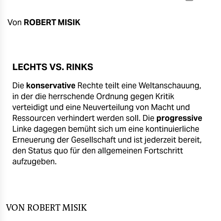
berlin
nord
Von
ROBERT MISIK
wahrheit
verlag
LECHTS VS. RINKS
Die
konservative
Rechte teilt eine Weltanschauung,
verlag
in der die herrschende Ordnung gegen Kritik
veranstaltungen
verteidigt und eine Neuverteilung von Macht und
Ressourcen verhindert werden soll. Die
progressive
shop
Linke dagegen bemüht sich um eine kontinuierliche
Erneuerung der Gesellschaft und ist jederzeit bereit,
fragen & hilfe
den Status quo für den allgemeinen Fortschritt
aufzugeben.
unterstützen
abo
genossenschaft
VON
ROBERT MISIK