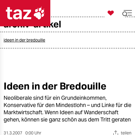

taz zahl ich
archiv-artikel

taz zahl ich
taz zahl ich
ideen in der bredouille
themen
politik
öko
Ideen in der Bredouille
gesellschaft
Neoliberale sind für ein Grundeinkommen,
Konservative für den Mindestlohn – und Linke für die
kultur
Marktwirtschaft. Wenn Ideen auf Wanderschaft
gehen, können sie ganz schön aus dem Tritt geraten
sport
31.3.2007
0:00 Uhr
teilen