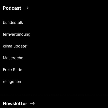
Podcast
bundestalk
fernverbindung
klima update°
Mauerecho
Freie Rede
reingehen
Newsletter