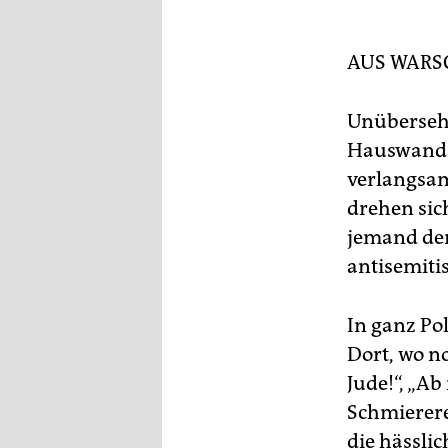
Lan
epaper login
Het
Pol
AUS WAR
ru
Unübersehb
Hauswand: 
verlangsame
drehen sic
jemand den 
antisemiti
In ganz Po
Dort, wo n
Jude!“, „Ab
Schmierere
die hässli