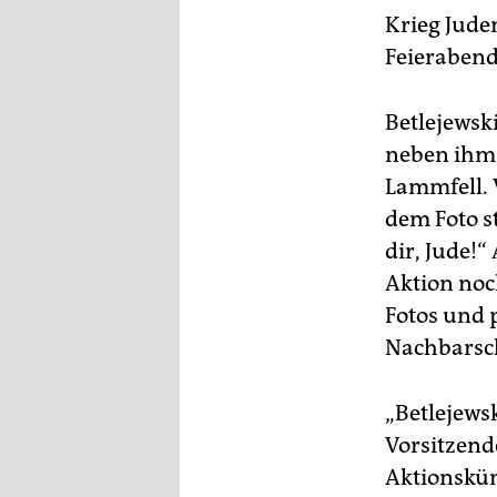
Krieg Jude
Feierabend
Betlejewsk
neben ihm 
Lammfell. 
dem Foto st
dir, Jude!“
Aktion noc
Fotos und 
Nachbarsch
„Betlejewsk
Vorsitzend
Aktionskün