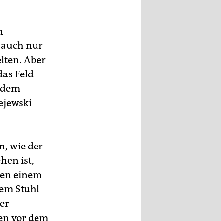
n
 auch nur
lten. Aber
das Feld
r dem
ejewski
n, wie der
hen ist,
ben einem
dem Stuhl
der
nen vor dem