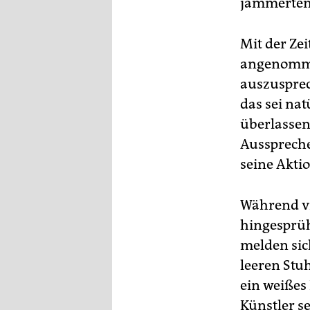
jammerten
Mit der Zei
angenommen
auszusprec
das sei na
überlassen
Ausspreche
seine Aktio
Während vie
hingesprüht
melden sic
leeren Stu
ein weißes
Künstler s