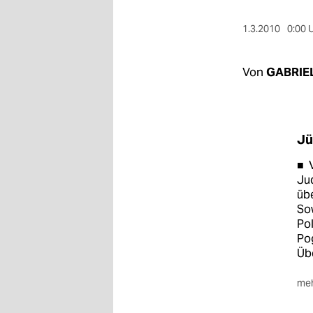
berlin
1.3.2010
0:00 
nord
wahrheit
Von
GABRIE
verlag
verlag
Jü
veranstaltungen
■ V
shop
Jud
übe
fragen & hilfe
Sow
Pol
unterstützen
Po
Üb
abo
meh
genossenschaft
■ I