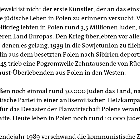
jewski ist nicht der erste Künstler, der an das eins
e jüdische Leben in Polen zu erinnern versucht. 
tkrieg lebten in Polen rund 3,5 Millionen Juden, 
ren Land Europas. Den Krieg überlebten vor all
 denen es gelang, 1939 in die Sowjetunion zu flie
lin aus dem besetzten Polen nach Sibirien deport
45 trieb eine Pogromwelle Zehntausende von Rü
ust-Überlebenden aus Polen in den Westen.
eßen noch einmal rund 30.000 Juden das Land, n
sche Partei in einer antisemitischen Hetzkampa
 für das Desaster der Planwirtschaft Polens veran
tte. Heute leben in Polen noch rund 10.000 Jude
ndejahr 1989 verschwand die kommunistische Z