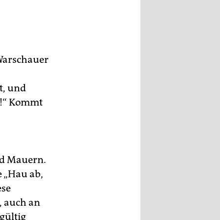
hen
ft
h
Warschauer
t, und
de!“ Kommt
nd Mauern.
e „Hau ab,
ese
, auch an
gültig