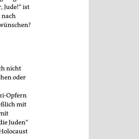
 Jude!“ ist
d nach
n wünschen?
ch nicht
ehen oder
zi-Opfern
eßlich mit
mit
die Juden“
 Holocaust