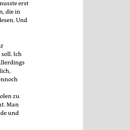
musste erst
, die in
lesen. Und
sz
soll. Ich
Allerdings
dich,
Dennoch
olen zu
cht. Man
nde und