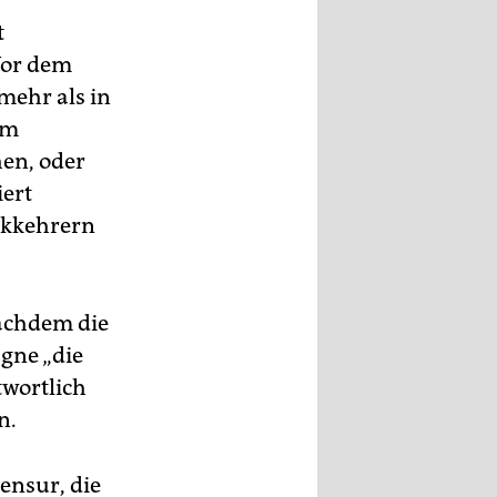
t
Vor dem
mehr als in
em
hen, oder
iert
ckkehrern
achdem die
gne „die
twortlich
n.
ensur, die