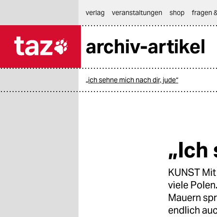
hautnavigation anspringen
hauptinhalt anspringen
footer anspringen
verlag
veranstaltungen
shop
fragen &
archiv-artikel

taz zahl ich
taz zahl ich
„ich sehne mich nach dir, jude“
themen
politik
öko
„Ich
gesellschaft
KUNST Mit s
kultur
viele Polen
sport
Mauern sprü
endlich auc