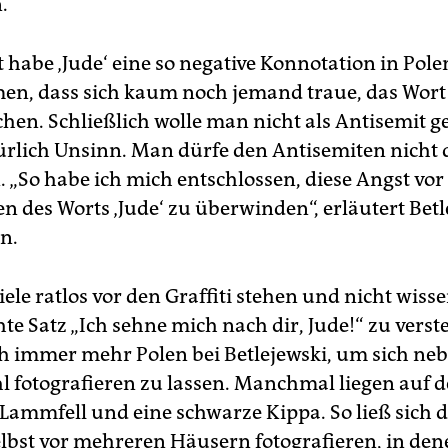
.
t habe ‚Jude‘ eine so negative Konnotation in Pole
, dass sich kaum noch jemand traue, das Wort
hen. Schließlich wolle man nicht als Antisemit ge
türlich Unsinn. Man dürfe den Antisemiten nicht 
. „So habe ich mich entschlossen, diese Angst vo
n des Worts ‚Jude‘ zu überwinden“, erläutert Betl
n.
le ratlos vor den Graffiti stehen und nicht wisse
e Satz „Ich sehne mich nach dir, Jude!“ zu verste
h immer mehr Polen bei Betlejewski, um sich ne
hl fotografieren zu lassen. Manchmal liegen auf 
 Lammfell und eine schwarze Kippa. So ließ sich 
elbst vor mehreren Häusern fotografieren, in de