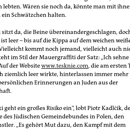
n lebten. Wären sie noch da, könnte man mit ihn
 ein Schwätzchen halten.
i sitzt da, die Beine übereinandergeschlagen, doc
ist leer – bis auf die Kippa auf dem weichen weiß
Vielleicht kommt noch jemand, vielleicht auch ni
eht im Stil der Mauergraffiti der Satz: „Ich sehn
 Auf der Website
www.tesknie.com
, die am ersten 
h ziemlich leer wirkte, hinterlassen immer mehr 
persönlichen Erinnerungen an Juden aus der
aft.
i geht ein großes Risiko ein“, lobt Piotr Kadlčik, d
e des Jüdischen Gemeindebundes in Polen, den
stler. „Es gehört Mut dazu, den Kampf mit dem