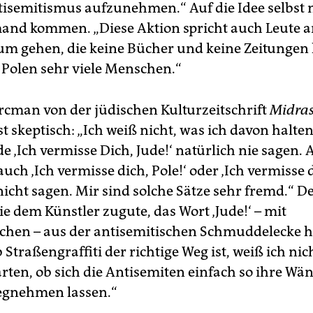
isemitismus aufzunehmen.“ Auf die Idee selbst 
and kommen. „Diese Aktion spricht auch Leute an
m gehen, die keine Bücher und keine Zeitungen 
n Polen sehr viele Menschen.“
rcman von der jüdischen Kulturzeitschrift
Midra
t skeptisch: „Ich weiß nicht, was ich davon halten 
e ‚Ich vermisse Dich, Jude!‘ natürlich nie sagen. 
uch ‚Ich vermisse dich, Pole!‘ oder ‚Ich vermisse 
 nicht sagen. Mir sind solche Sätze sehr fremd.“ 
ie dem Künstler zugute, das Wort ‚Jude!‘ – mit
chen – aus der antisemitischen Schmuddelecke h
 Straßengraffiti der richtige Weg ist, weiß ich ni
ten, ob sich die Antisemiten einfach so ihre Wä
gnehmen lassen.“