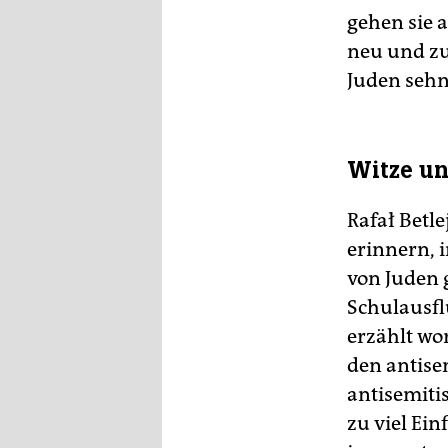
gehen sie a
neu und zu
Juden sehn
Witze un
Rafał Betle
erinnern, 
von Juden 
Schulausfl
erzählt wor
den antise
antisemiti
zu viel Ei