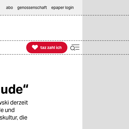
abo
genossenschaft
epaper login

taz zahl ich
taz zahl ich
Jude“
ski derzeit
de und
kultur, die