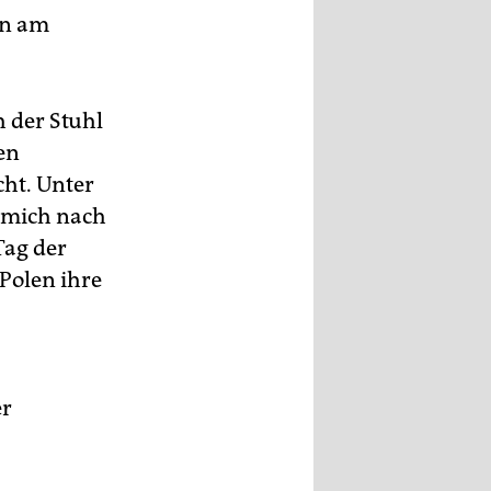
en am
h der Stuhl
en
cht. Unter
e mich nach
Tag der
Polen ihre
er