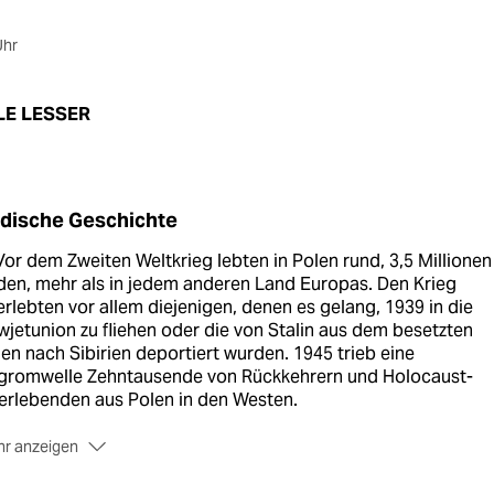
Uhr
LE LESSER
dische Geschichte
or dem Zweiten Weltkrieg lebten in Polen rund, 3,5 Millionen
en, mehr als in jedem anderen Land Europas. Den Krieg
rlebten vor allem diejenigen, denen es gelang, 1939 in die
jetunion zu fliehen oder die von Stalin aus dem besetzten
en nach Sibirien deportiert wurden. 1945 trieb eine
gromwelle Zehntausende von Rückkehrern und Holocaust-
erlebenden aus Polen in den Westen.
r anzeigen
m Jahr 1968 verließen noch einmal rund 30.000 Juden das