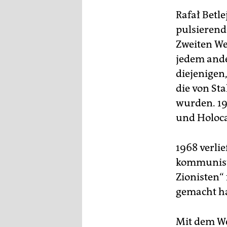
Rafał Betle
pulsierend
Zweiten Wel
jedem ande
diejenigen,
die von Sta
wurden. 19
und Holoca
1968 verli
kommunisti
Zionisten“
gemacht ha
Mit dem We