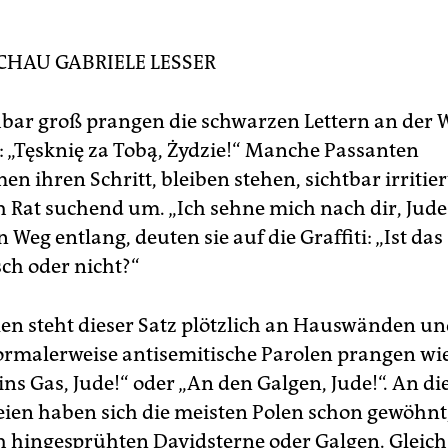
d, nachdem die kommunistische Partei in einer antisemitisc
zkampagne „die Zionisten“ für das Desaster der Planwirtscha
ens verantwortlich gemacht hatte. Heute leben in Polen noc
SCHAU
GABRIELE LESSER
nd 10.000 Juden.
ar groß prangen die schwarzen Lettern an der 
„Tęsknię za Tobą, Żydzie!“ Manche Passanten
n ihren Schritt, bleiben stehen, sichtbar irritier
h Rat suchend um. „Ich sehne mich nach dir, Ju
Weg entlang, deuten sie auf die Graffiti: „Ist das
sch oder nicht?“
len steht dieser Satz plötzlich an Hauswänden u
ormalerweise antisemitische Parolen prangen wi
 ins Gas, Jude!“ oder „An den Galgen, Jude!“. An di
ien haben sich die meisten Polen schon gewöhnt
ch hingesprühten Davidsterne oder Galgen. Gleich