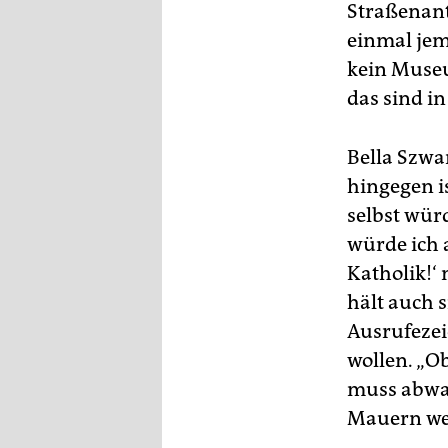
Straßenant
einmal jem
kein Museu
das sind i
Bella Szwa
hingegen is
selbst würd
würde ich a
Katholik!‘
hält auch s
Ausrufezei
wollen. „Ob
muss abwar
Mauern we