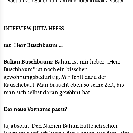
Bastion von Schönborn am Rheinufer in Mainz-Kastel.
epaper login
INTERVIEW
JUTTA HEESS
taz: Herr Buschbaum …
Balian Buschbaum:
Balian ist mir lieber. „Herr
Buschbaum“ ist noch ein bisschen
gewöhnungsbedürftig. Mir fehlt dazu der
Rauschebart. Man braucht eben so seine Zeit, bis
man sich selbst daran gewöhnt hat.
Der neue Vorname passt?
Ja, absolut. Den Namen Balian hatte ich schon