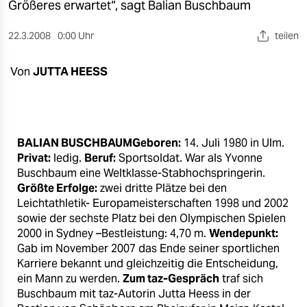
berlin
Größeres erwartet“, sagt Balian Buschbaum
nord
22.3.2008
0:00 Uhr
teilen
wahrheit
Von
JUTTA HEESS
verlag
verlag
BALIAN BUSCHBAUMGeboren:
14. Juli 1980 in Ulm.
veranstaltungen
Privat:
ledig.
Beruf:
Sportsoldat. War als Yvonne
Buschbaum eine Weltklasse-Stabhochspringerin.
shop
Größte Erfolge:
zwei dritte Plätze bei den
fragen & hilfe
Leichtathletik- Europameisterschaften 1998 und 2002
sowie der sechste Platz bei den Olympischen Spielen
unterstützen
2000 in Sydney –Bestleistung: 4,70 m.
Wendepunkt:
Gab im November 2007 das Ende seiner sportlichen
abo
Karriere bekannt und gleichzeitig die Entscheidung,
ein Mann zu werden.
Zum taz-Gespräch
traf sich
genossenschaft
Buschbaum mit taz-Autorin Jutta Heess in der