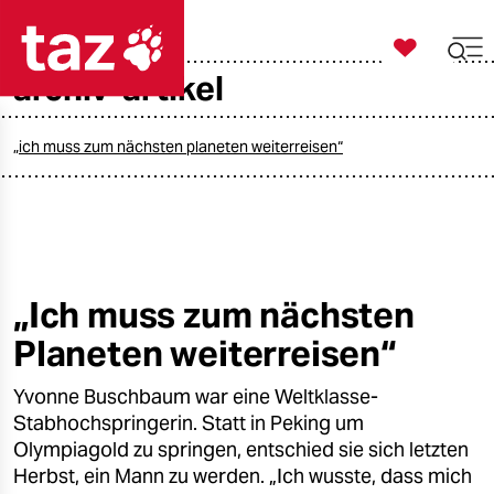

taz zahl ich
archiv-artikel

taz zahl ich
taz zahl ich
„ich muss zum nächsten planeten weiterreisen“
themen
politik
öko
„Ich muss zum nächsten
Planeten weiterreisen“
gesellschaft
Yvonne Buschbaum war eine Weltklasse-
kultur
Stabhochspringerin. Statt in Peking um
sport
Olympiagold zu springen, entschied sie sich letzten
Herbst, ein Mann zu werden. „Ich wusste, dass mich