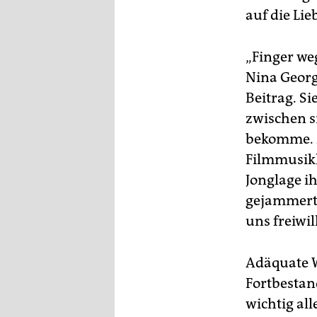
auf die Lie
„Finger we
Nina Geor
Beitrag. Si
zwischen s
bekomme. Z
Filmmusikk
Jonglage i
gejammert 
uns freiwi
Adäquate W
Fortbestan
wichtig al