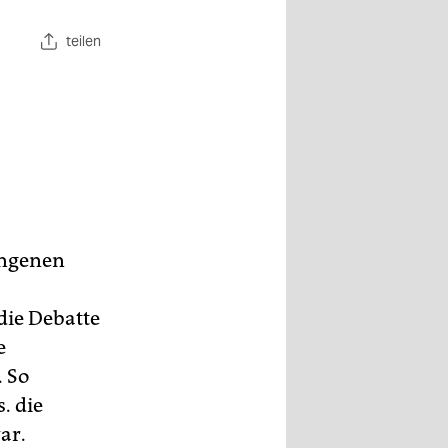
teilen
angenen
die Debatte
e
. So
. die
ar.