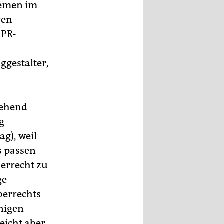
stemen im
ren
 PR-
ggestalter,
gehend
g
g), weil
s passen
berrecht zu
ge
berrechts
enigen
eicht aber