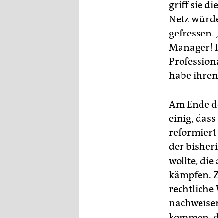
griff sie d
Netz würde
gefressen.
Manager! I
Profession
habe ihren 
Am Ende de
einig, dass
reformiert
der bisheri
wollte, die
kämpfen. Z
rechtliche
nachweisen
kommen, der