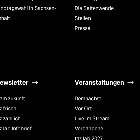
andtagswahl in Sachsen-
Die Seitenwende
nhalt
Stellen
Presse
ewsletter
Veranstaltungen
eam zukunft
Demnächst
z frisch
Vor Ort
z zahl ich
Live im Stream
z lab Infobrief
Vergangene
taz lab 2027