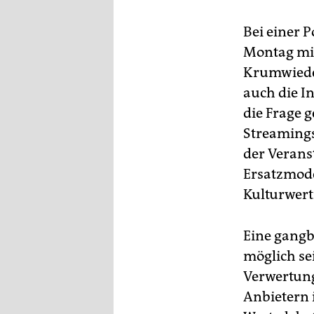
epaper login
Bei einer 
Montag mit
Krumwiede,
auch die In
die Frage 
Streamings
der Verans
Ersatzmodel
Kulturwert
Eine gangb
möglich se
Verwertung
Anbietern 