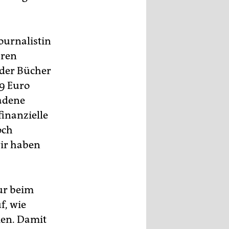
ournalistin
aren
l der Bücher
99 Euro
ladene
finanzielle
och
wir haben
ur beim
f, wie
ien. Damit