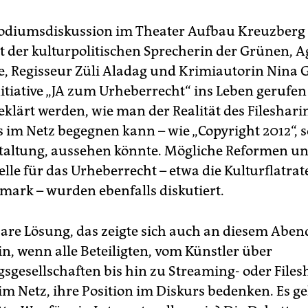
Podiumsdiskussion im Theater Aufbau Kreuzberg
 der kulturpolitischen Sprecherin der Grünen, 
 Regisseur Züli Aladag und Krimiautorin Nina G
itiative „JA zum Urheberrecht“ ins Leben gerufen 
geklärt werden, wie man der Realität des Fileshar
 im Netz begegnen kann – wie „Copyright 2012“, so
taltung, aussehen könnte. Mögliche Reformen u
le für das Urheberrecht – etwa die Kulturflatrat
mark – wurden ebenfalls diskutiert.
are Lösung, das zeigte sich auch an diesem Aben
in, wenn alle Beteiligten, vom Künstler über
sgesellschaften bis hin zu Streaming- oder Files
im Netz, ihre Position im Diskurs bedenken. Es g