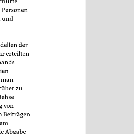
schürte
en Personen
t und
dellen der
 erteilten
bands
ien
, „man
rüber zu
Rehse
g von
n Beiträgen
nem
ale Abgabe