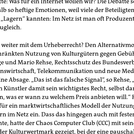
te: Was für ein Internet wollen wir? Die Debatte 
b so heftige Emotionen, weil viele der Beteiligt
 „Lagern“ kannten: Im Netz ist man oft Produzen
ugleich.
s weiter mit dem Urheberrecht? Den Alternativmo
ränkten Nutzung von Kulturgütern gegen Gebühr
e und Mario Rehse, Rechtsschutz des Bundesver
onswirtschaft, Telekommunikation und neue Med
ine Absage. „Das ist das falsche Signal“, so Rehse
Künstler damit sein wichtigstes Recht, selbst da
n, was er wann zu welchem Preis anbieten will.“ 
h für ein marktwirtschaftliches Modell der Nutzun
rn im Netz ein. Dass das hingegen auch mit feste
te, hatte der Chaos Computer Club (CCC) mit sei
der Kulturwertmark gezeigt, bei der eine pausch