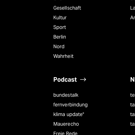
Gesellschaft
L
Kultur
A
Sport
Berlin
Nord
Wahrheit
Podcast
N
bundestalk
t
fernverbindung
ta
klima update°
ta
Mauerecho
ta
Freie Rede