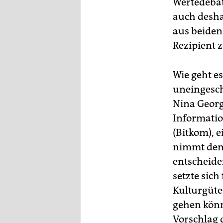
Wertedebat
auch deshal
aus beiden
Rezipient z
Wie geht e
uneingesch
Nina Georg
Informati
(Bitkom), e
nimmt dem 
entscheide
setzte sic
Kulturgüte
gehen könn
Vorschlag 