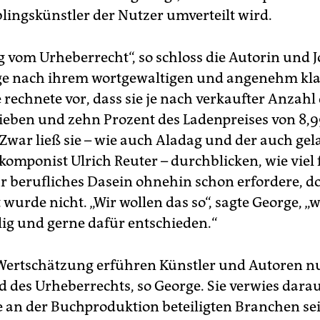
blingskünstler der Nutzer umverteilt wird.
g vom Urheberrecht“, so schloss die Autorin und J
ge nach ihrem wortgewaltigen und angenehm kl
e rechnete vor, dass sie je nach verkaufter Anzah
ieben und zehn Prozent des Ladenpreises von 8,
war ließ sie – wie auch Aladag und der auch ge
omponist Ulrich Reuter – durchblicken, wie viel 
hr berufliches Dasein ohnehin schon erfordere, d
wurde nicht. „Wir wollen das so“, sagte George, „
llig und gerne dafür entschieden.“
ertschätzung erführen Künstler und Autoren n
d des Urheberrechts, so George. Sie verwies darau
le an der Buchproduktion beteiligten Branchen se