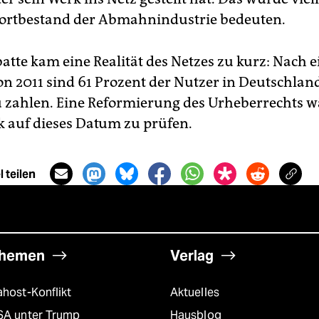
ortbestand der Abmahnindustrie bedeuten.
atte kam eine Realität des Netzes zu kurz: Nach e
n 2011 sind 61 Prozent der Nutzer in Deutschland
u zahlen. Eine Reformierung des Urheberrechts 
k auf dieses Datum zu prüfen.
 teilen
hemen
Verlag
host-Konflikt
Aktuelles
SA unter Trump
Hausblog