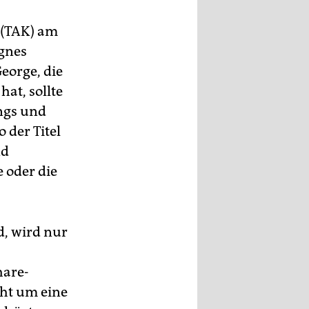
 (TAK) am
Agnes
eorge, die
hat, sollte
ings und
 der Titel
nd
e oder die
d, wird nur
hare-
eht um eine