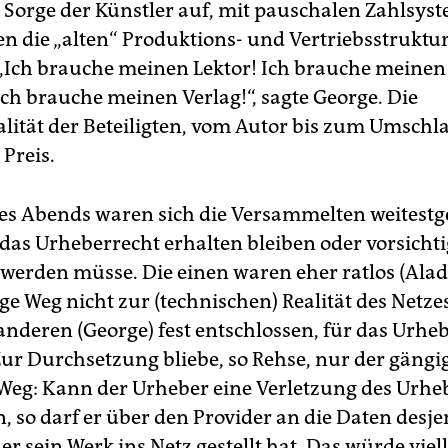
ie Sorge der Künstler auf, mit pauschalen Zahlsy
n die „alten“ Produktions- und Vertriebsstruktu
 „Ich brauche meinen Lektor! Ich brauche meinen
ch brauche meinen Verlag!“, sagte George. Die
alität der Beteiligten, vom Autor bis zum Umschla
Preis.
s Abends waren sich die Versammelten weitest
 das Urheberrecht erhalten bleiben oder vorsichti
 werden müsse. Die einen waren eher ratlos (Alada
ge Weg nicht zur (technischen) Realität des Netze
 anderen (George) fest entschlossen, für das Urhe
ur Durchsetzung bliebe, so Rehse, nur der gängi
 Weg: Kann der Urheber eine Verletzung des Urhe
, so darf er über den Provider an die Daten desj
 sein Werk ins Netz gestellt hat. Das würde viell