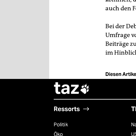
auch den F
Bei der Deb
Umfrage vo
Beiträge z
im Hinblic
Diesen Artikel
taz

Ressorts
T
Politik
Na
Öko
U