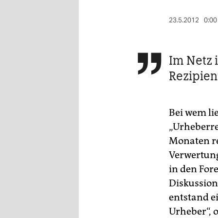
berlin
23.5.2012
0:00
nord
wahrheit
Im Netz 

verlag
Rezipien
verlag
veranstaltungen
Bei wem li
shop
„Urheberre
Monaten re
fragen & hilfe
Verwertung
unterstützen
in den For
abo
Diskussion
entstand e
genossenschaft
Urheber“, 