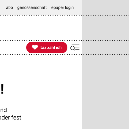
abo
genossenschaft
epaper login

taz zahl ich
taz zahl ich
!
und
oder fest