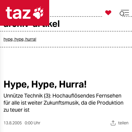

taz zahl ich
archiv-artikel

taz zahl ich
taz zahl ich
hype, hype, hurra!
themen
politik
öko
Hype, Hype, Hurra!
gesellschaft
Unnütze Technik (3): Hochauflösendes Fernsehen
für alle ist weiter Zukunftsmusik, da die Produktion
kultur
zu teuer ist
sport
13.8.2005
0:00 Uhr
teilen