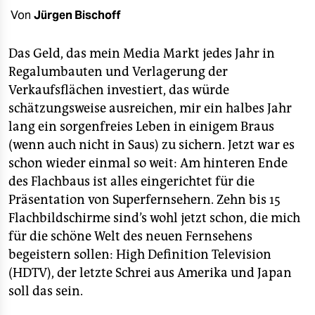
berlin
Von
Jürgen Bischoff
nord
Das Geld, das mein Media Markt jedes Jahr in
wahrheit
Regalumbauten und Verlagerung der
Verkaufsflächen investiert, das würde
verlag
schätzungsweise ausreichen, mir ein halbes Jahr
verlag
lang ein sorgenfreies Leben in einigem Braus
(wenn auch nicht in Saus) zu sichern. Jetzt war es
veranstaltungen
schon wieder einmal so weit: Am hinteren Ende
shop
des Flachbaus ist alles eingerichtet für die
Präsentation von Superfernsehern. Zehn bis 15
fragen & hilfe
Flachbildschirme sind’s wohl jetzt schon, die mich
unterstützen
für die schöne Welt des neuen Fernsehens
begeistern sollen: High Definition Television
abo
(HDTV), der letzte Schrei aus Amerika und Japan
genossenschaft
soll das sein.