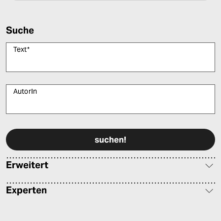
Suche
Text
*
AutorIn
Bitte füllen Sie alle Pflichtfelder (*) aus, um fortfahren zu können.
Erweitert
Experten