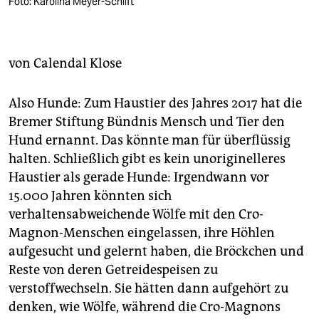
berlin
Foto: Karolina Meyer-Schilft
nord
von
Calendal Klose
wahrheit
verlag
Also Hunde: Zum Haustier des Jahres 2017 hat die
Bremer Stiftung Bündnis Mensch und Tier den
verlag
Hund ernannt. Das könnte man für überflüssig
veranstaltungen
halten. Schließlich gibt es kein unoriginelleres
Haustier als gerade Hunde: Irgendwann vor
shop
15.000 Jahren könnten sich
fragen & hilfe
verhaltensabweichende Wölfe mit den Cro-
Magnon-Menschen eingelassen, ihre Höhlen
unterstützen
aufgesucht und gelernt haben, die Bröckchen und
abo
Reste von deren Getreidespeisen zu
verstoffwechseln. Sie hätten dann aufgehört zu
genossenschaft
denken, wie Wölfe, während die Cro-Magnons