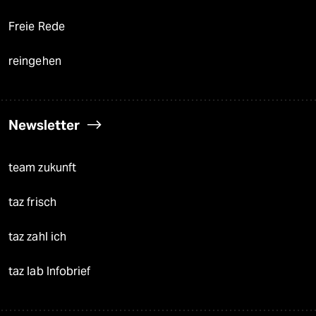
Freie Rede
reingehen
Newsletter
team zukunft
taz frisch
taz zahl ich
taz lab Infobrief