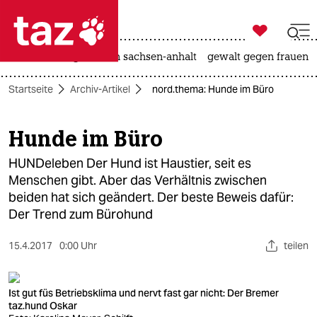

taz zahl ich
hitze
landtagswahl in sachsen-anhalt
gewalt gegen frauen

taz zahl ich
Startseite
Archiv-Artikel
nord.thema: Hunde im Büro
taz zahl ich
themen
Hunde im Büro
politik
HUNDeleben Der Hund ist Haustier, seit es
Menschen gibt. Aber das Verhältnis zwischen
öko
beiden hat sich geändert. Der beste Beweis dafür:
Der Trend zum Bürohund
gesellschaft
15.4.2017
0:00 Uhr
teilen
kultur
sport
Ist gut füs Betriebsklima und nervt fast gar nicht: Der Bremer
taz.hund Oskar