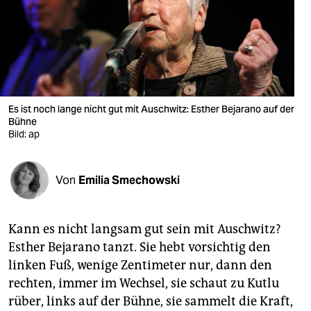
berlin
nord
wahrheit
verlag
Es ist noch lange nicht gut mit Auschwitz: Esther Bejarano auf der
verlag
Bühne
Bild: ap
veranstaltungen
shop
Von
Emilia Smechowski
fragen & hilfe
Kann es nicht langsam gut sein mit Auschwitz?
unterstützen
Esther Bejarano tanzt. Sie hebt vorsichtig den
abo
linken Fuß, wenige Zentimeter nur, dann den
rechten, immer im Wechsel, sie schaut zu Kutlu
genossenschaft
rüber, links auf der Bühne, sie sammelt die Kraft,