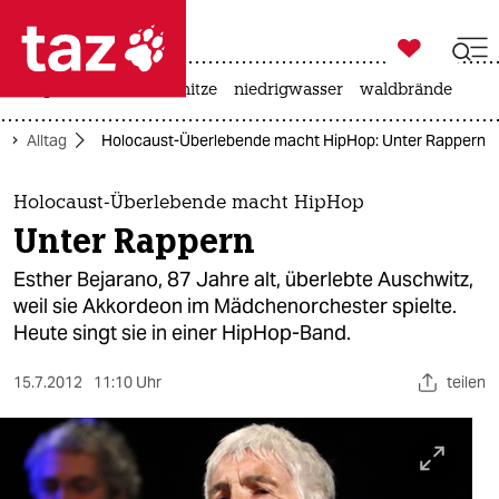

taz zahl ich
krieg in der ukraine
hitze
niedrigwasser
waldbrände

taz zahl ich
Alltag
Holocaust-Überlebende macht HipHop: Unter Rappern
taz zahl ich
themen
Holocaust-Überlebende macht HipHop
Unter Rappern
politik
Esther Bejarano, 87 Jahre alt, überlebte Auschwitz,
öko
weil sie Akkordeon im Mädchenorchester spielte.
Heute singt sie in einer HipHop-Band.
gesellschaft
15.7.2012
11:10 Uhr
teilen
kultur
sport