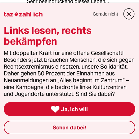
Sehr beeindruckend diesea Leben...
taz
zahl ich
Gerade nicht

Schavan erledigt den 'Rest'
SE
Links lesen, rechts
15.07.2012
,
15:22 Uhr
bekämpfen
Zitat aus der Veröffentlichung: "... Dass die
Nazis komplette Bevölkerungsgruppen
Mit doppelter Kraft für eine offene Gesellschaft!
ausrotten, weil sie einer bestimmten Religion
Besonders jetzt brauchen Menschen, die sich gegen
angehören, das gleiche Geschlecht lieben oder
Rechtsextremismus einsetzen, unsere Solidarität.
behindert sind. ..."
Daher gehen 50 Prozent der Einnahmen aus
Im Auftrage von Bundesforschungsministerin
Neuanmeldungen an „Alles beginnt im Zentrum“ –
Schavan (CDU, sicherlich die rechte
eine Kampagne, die bedrohte linke Kulturzentren
Schlagseite der CDU) werden Menschen mit
und Jugendorte unterstützt. Sind Sie dabei?
Down Syndrom ausgerottet; wird deren Leben
ausgelöscht, denn Menschen mit Down

Ja, ich will
Syndrom kann es nun mal nur geben, wenn das
Kind im Mutterleib bereits das Down Syndrom
aufweist.
Schon dabei!
Es ist anzunehmen, dass Schavan nicht nur
Menschen mit Down Syndrom auf der