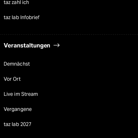
taz zahl ich
taz lab Infobrief
Veranstaltungen
Demnächst
Vor Ort
Live im Stream
Vergangene
taz lab 2027