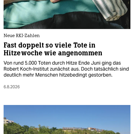
berlin
nord
wahrheit
Neue RKI-Zahlen
verlag
Fast doppelt so viele Tote in
Hitzewoche wie angenommen
verlag
Von rund 5.000 Toten durch Hitze Ende Juni ging das
veranstaltungen
Robert Koch-Institut zunächst aus. Doch tatsächlich sind
deutlich mehr Menschen hitzebedingt gestorben.
shop
6.8.2026
fragen & hilfe
unterstützen
abo
genossenschaft