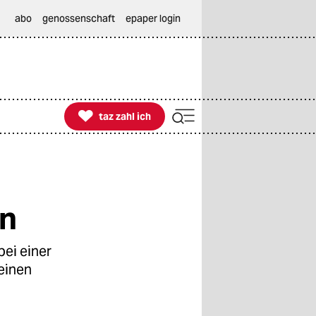
abo
genossenschaft
epaper login

taz zahl ich
taz zahl ich
en
ei einer
 einen