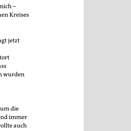
mich –
hen Kreises
gt jetzt
tort
ass
en wurden
 um die
 und immer
wollte auch