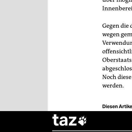
Innenbere
Gegen die 
wegen geme
Verwendung
offensichtl
Oberstaats
abgeschlos
Noch diese
werden.
Diesen Artikel
taz
