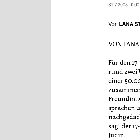
berlin
31.7.2008
0:00
nord
Von
LANA S
wahrheit
verlag
VON
LANA 
verlag
Für den 17
veranstaltungen
rund zwei 
shop
einer 50.0
zusammen m
fragen & hilfe
Freundin. 
unterstützen
sprachen ü
nachgedacht
abo
sagt der 17
genossenschaft
Jüdin.