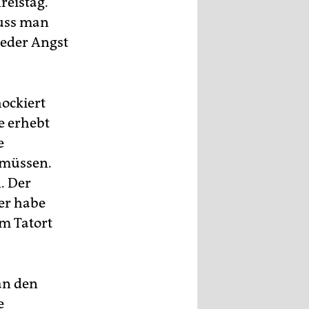
Kreistag.
Muss man
ieder Angst
ockiert
e erhebt
e
 müssen.
. Der
er habe
um Tatort
an den
e