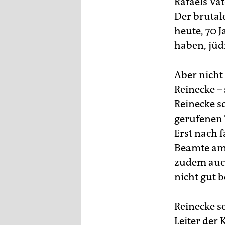
Rafaels Vat
Der brutal
heute, 70 
haben, jüd
Aber nicht
Reinecke –
Reinecke s
gerufenen 
Erst nach 
Beamte am 
zudem auch
nicht gut 
Reinecke s
Leiter der