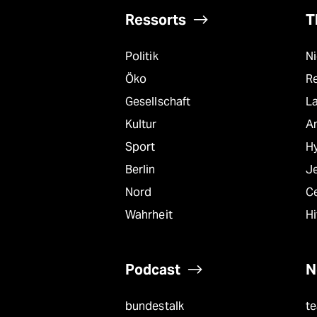
Ressorts
T
Politik
N
Öko
R
Gesellschaft
L
Kultur
A
Sport
Hy
Berlin
J
Nord
C
Wahrheit
Hi
Podcast
N
bundestalk
t