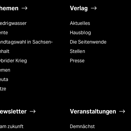
hemen
Verlag
iedrigwasser
Aktuelles
ente
Hausblog
andtagswahl in Sachsen-
Die Seitenwende
nhalt
Stellen
brider Krieg
Presse
emen
euta
tze
ewsletter
Veranstaltungen
eam zukunft
Demnächst