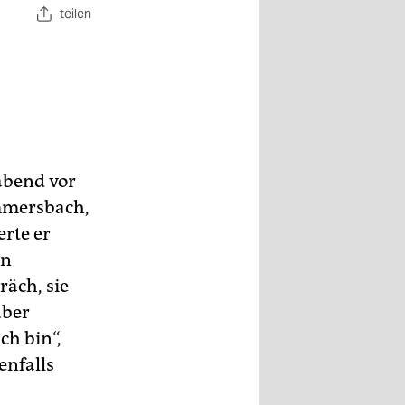
teilen
abend vor
ummersbach,
rte er
en
räch, sie
über
ch bin“,
enfalls