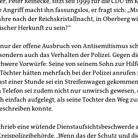
er, Peter Reinecke, sitzt seit 1999 für die CDU im 
e Angriff macht ihn fassungslos, er fragt sich: „
Jahre nach der Reichskristallnacht, in Oberberg w
ischer Herkunft zu sein?“
 nur der offene Ausbruch von Antisemitismus sch
 sondern auch das Verhalten der Polizei. Gegen di
chwere Vorwürfe: Seine von seinem Sohn zur Hilf
Töchter hätten mehrfach bei der Polizei anrufen
fast einer Stunde sei ein Streifenwagen gekommen
Telefon sei zudem nicht nur unwirsch gewesen, 
 einfach aufgelegt, als seine Tochter den Weg z
beschreiben konnte.
chrieb eine wütende Dienstaufsichtsbeschwerde 
 Kreispolizeibehörde. „Wenn das der Schutz und di