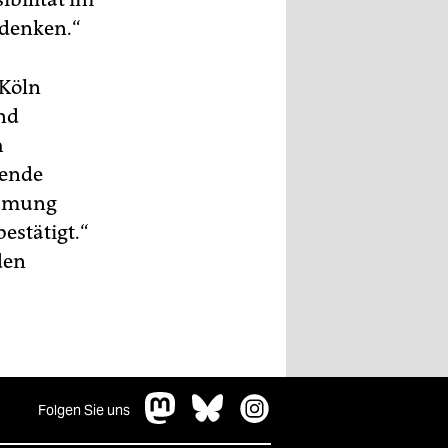
denken.“
 Köln
nd
h
tende
ehmung
estätigt.“
den
Folgen Sie uns