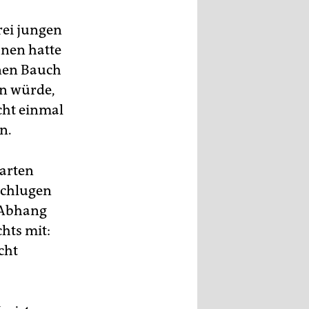
rei jungen
hnen hatte
inen Bauch
en würde,
icht einmal
n.
Garten
 schlugen
n Abhang
hts mit:
cht