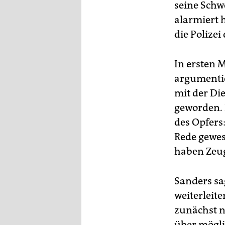
seine Schw
alarmiert h
die Polizei
In ersten 
argumentie
mit der Di
geworden. P
des Opfers:
Rede gewese
haben Zeug
Sanders sa
weiterleit
zunächst n
über mögli