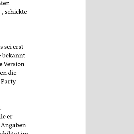
mten
, schickte
 sei erst
e bekannt
e Version
ven die
 Party
m
le er
er Angaben
bilität im