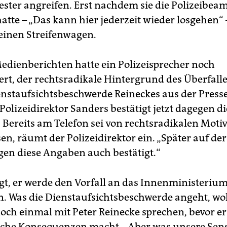
ester angreifen. Erst nachdem sie die Polizeibea
atte – „Das kann hier jederzeit wieder losgehen“ –
 einen Streifenwagen.
Medienberichten hatte ein Polizeisprecher noch
rt, der rechtsradikale Hintergrund des Überfalles
enstaufsichtsbeschwerde Reineckes aus der Press
olizeidirektor Sanders bestätigt jetzt dagegen di
 Bereits am Telefon sei von rechtsradikalen Moti
n, räumt der Polizeidirektor ein. „Später auf der
en diese Angaben auch bestätigt.“
gt, er werde den Vorfall an das Innenministeriu
en. Was die Dienstaufsichtsbeschwerde angeht, wol
och einmal mit Peter Reinecke sprechen, bevor 
che Konsequenzen macht. „Aber was unsere Sensi