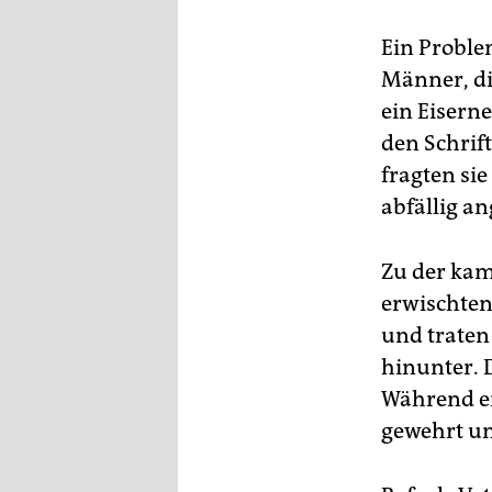
epaper login
Ein Proble
Männer, die
ein Eisern
den Schrif
fragten sie
abfällig an
Zu der kam 
erwischten.
und traten
hinunter. 
Während er
gewehrt un