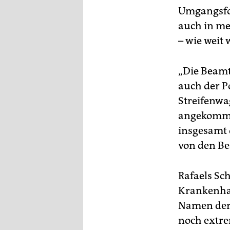
Umgangsfor
auch in me
– wie weit 
„Die Beamt
auch der P
Streifenwa
angekommen 
insgesamt 
von den Be
Rafaels Sc
Krankenhau
Namen der 
noch extrem