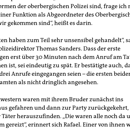
men der oberbergischen Polizei sind, frage ich 
iner Funktion als Abgeordneter des Oberbergisc
wir gekommen sind“, heißt es darin.
en haben zum Teil sehr unsensibel gehandelt“, sa
olizeidirektor Thomas Sanders. Dass der erste
gen erst über 30 Minuten nach dem Anruf am Ta
ist, sei eindeutig zu spät. Er bestätigte auch, d
drei Anrufe eingegangen seien – die ersten beid
amten als nicht dringlich angesehen.
hwestern waren mit ihrem Bruder zunächst ins
s gefahren und dann zur Party zurückgekehrt,
Täter herauszufinden. „Die waren alle noch da
 gereizt“, erinnert sich Rafael. Einer von ihnen 