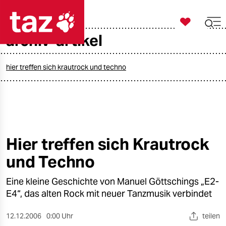

taz zahl ich
archiv-artikel

taz zahl ich
taz zahl ich
hier treffen sich krautrock und techno
themen
politik
öko
Hier treffen sich Krautrock
und Techno
gesellschaft
Eine kleine Geschichte von Manuel Göttschings „E2-
kultur
E4“, das alten Rock mit neuer Tanzmusik verbindet
sport
12.12.2006
0:00 Uhr
teilen