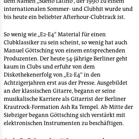
dem Namen „Sueno Latino“, der 1990 zu einem
epaper login
internationalen Sommer- und Clubhit wurde und
bis heute ein beliebter Afterhour-Clubtrack ist.
So wenig wie „E2-E4“ Material für einen
Clubklassiker zu sein scheint, so wenig hat auch
Manuel Göttsching von einem entsprechenden
Produzenten. Der heute 54-jährige Berliner geht
kaum in Clubs und erfuhr von dem
Diskothekenerfolg von „E2-E4“ in den
Achtzigerjahren erst aus der Presse. Ausgebildet
an der klassischen Gitarre, begann er seine
musikalische Karriere als Gitarrist der Berliner
Krautrock-Formation Ash Ra Tempel. Ab Mitte der
Siebziger begann Göttsching sich verstärkt mit
elektronischen Instrumenten zu beschäftigen.