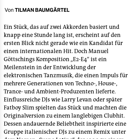
berlin
Von
TILMAN BAUMGÄRTEL
nord
Ein Stück, das auf zwei Akkorden basiert und
wahrheit
knapp eine Stunde lang ist, erscheint auf den
verlag
ersten Blick nicht gerade wie ein Kandidat für
einen internationalen Hit. Doch Manuel
verlag
Göttschings Komposition „E2-E4“ ist ein
veranstaltungen
Meilenstein in der Entwicklung der
elektronischen Tanzmusik, die einen Impuls für
shop
mehrere Generationen von Techno-, House-,
fragen & hilfe
Trance- und Ambient-Produzenten lieferte.
Einflussreiche DJs wie Larry Levan oder später
unterstützen
Fatboy Slim spielten das Stück und machten die
Originalversion zu einem langlebigen Clubhit.
abo
Dessen andauernde Beliebtheit inspirierte eine
genossenschaft
Gruppe italienischer DJs zu einem Remix unter