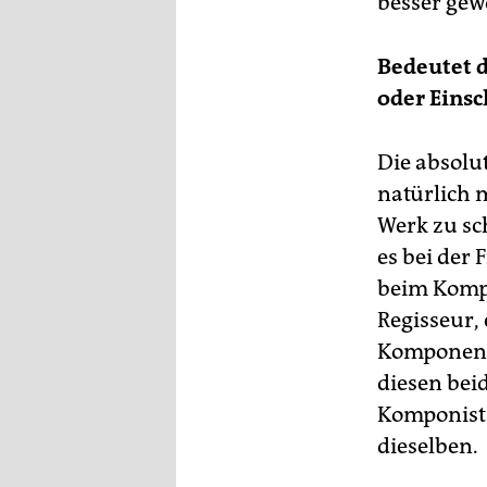
besser gew
Bedeutet d
oder Eins
Die absolu
natürlich 
Werk zu sc
es bei der
beim Kompo
Regisseur,
Komponente
diesen bei
Komponist 
dieselben.