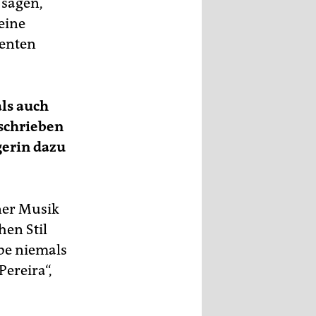
sagen,
eine
zenten
als auch
eschrieben
gerin dazu
ner Musik
hen Stil
abe niemals
Pereira“,