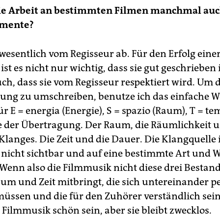
die Arbeit an bestimmten Filmen manchmal au
imente?
wesentlich vom Regisseur ab. Für den Erfolg eine
st es nicht nur wichtig, dass sie gut geschrieben i
ch, dass sie vom Regisseur respektiert wird. Um d
ung zu umschreiben, benutze ich das einfache Wo
ür E = energia (Energie), S = spazio (Raum), T = tem
e der Übertragung. Der Raum, die Räumlichkeit 
langes. Die Zeit und die Dauer. Die Klangquelle i
nicht sichtbar und auf eine bestimmte Art und W
 Wenn also die Filmmusik nicht diese drei Bestand
aum und Zeit mitbringt, die sich untereinander p
üssen und die für den Zuhörer verständlich sei
Filmmusik schön sein, aber sie bleibt zwecklos.