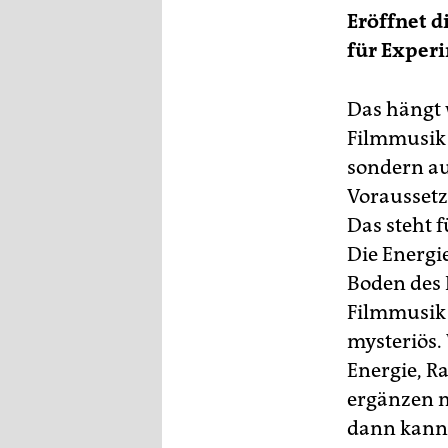
Eröffnet 
für Exper
Das hängt 
Filmmusik i
sondern au
Voraussetz
Das steht f
Die Energi
Boden des K
Filmmusik 
mysteriös.
Energie, R
ergänzen m
dann kann 