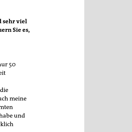
 sehr viel
ern Sie es,
nur 50
eit
 die
auch meine
mmten
 habe und
rklich