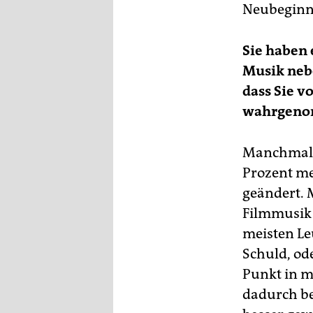
Neubeginn 
Sie haben 
Musik nebe
dass Sie 
wahrgeno
Manchmal f
Prozent mei
geändert. 
Filmmusik p
meisten Le
Schuld, od
Punkt in m
dadurch bek