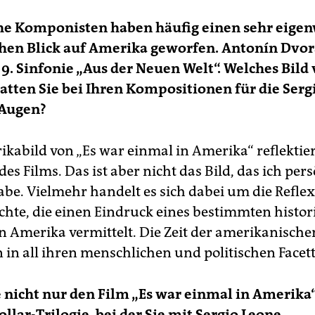
he Komponisten haben häufig einen sehr eigenw
hen Blick auf Amerika geworfen. Antonín Dvo
 9. Sinfonie „Aus der Neuen Welt“. Welches Bild
tten Sie bei Ihren Kompositionen für die Serg
 Augen?
kabild von „Es war einmal in Amerika“ reflektier
s Films. Das ist aber nicht das Bild, das ich per
be. Vielmehr handelt es sich dabei um die Reflex
chte, die einen Eindruck eines bestimmten histo
 Amerika vermittelt. Die Zeit der amerikanische
 in all ihren menschlichen und politischen Facet
 nicht nur den Film „Es war einmal in Amerika“
ollar-Trilogie, bei der Sie mit Sergio Leone