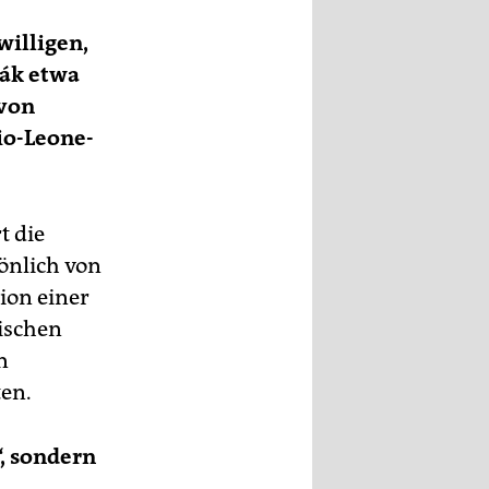
illigen,
rák etwa
 von
io-Leone-
t die
sönlich von
ion einer
rischen
n
ten.
, sondern