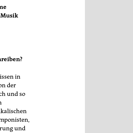
lme
 Musik
hreiben?
issen in
on der
ch und so
n
ikalischen
omponisten,
örung und