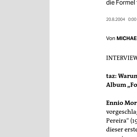
berlin
die Formel
nord
20.8.2004
0:00
wahrheit
Von
MICHAE
verlag
verlag
INTERVIE
veranstaltungen
taz: Waru
shop
Album „Fo
fragen & hilfe
unterstützen
Ennio Mor
vorgeschlag
abo
Pereira“ (1
genossenschaft
dieser ers