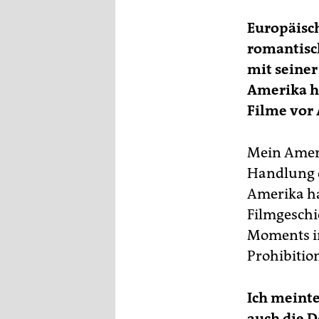
Europäisc
romantisc
mit seiner
Amerika ha
Filme vor
Mein Ameri
Handlung de
Amerika ha
Filmgeschi
Moments in
Prohibition
Ich meinte
auch die D