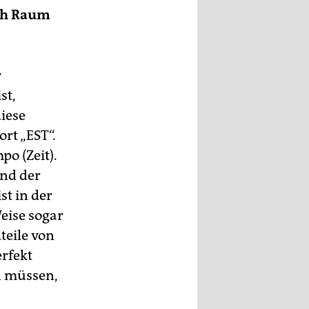
ch Raum
r
st,
iese
rt „EST“.
po (Zeit).
und der
st in der
eise sogar
teile von
erfekt
n müssen,