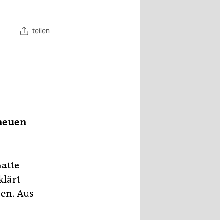
teilen
 neuen
hatte
klärt
sen. Aus
,