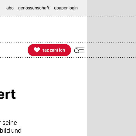
abo
genossenschaft
epaper login

taz zahl ich
taz zahl ich
ert
 seine
bild und