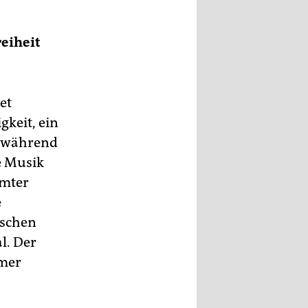
reiheit
et
keit, ein
– während
e Musik
mmter
e
ischen
l. Der
mmer