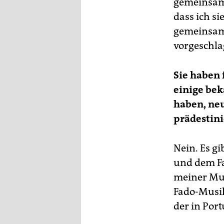
gemeinsam
epaper login
dass ich si
gemeinsame
vorgeschla
Sie haben 
einige bek
haben, neu
prädestini
Nein. Es g
und dem Fa
meiner Mus
Fado-Musik 
der in Port