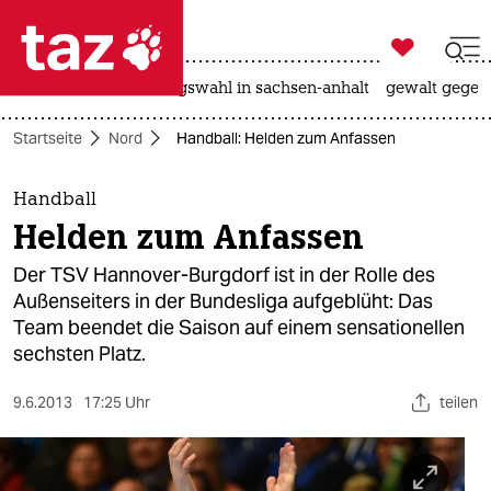

taz zahl ich
hitze
surfen
landtagswahl in sachsen-anhalt
gewalt gegen

taz zahl ich
Startseite
Nord
Handball: Helden zum Anfassen
taz zahl ich
themen
Handball
Helden zum Anfassen
politik
Der TSV Hannover-Burgdorf ist in der Rolle des
öko
Außenseiters in der Bundesliga aufgeblüht: Das
Team beendet die Saison auf einem sensationellen
gesellschaft
sechsten Platz.
kultur
9.6.2013
17:25 Uhr
teilen
sport