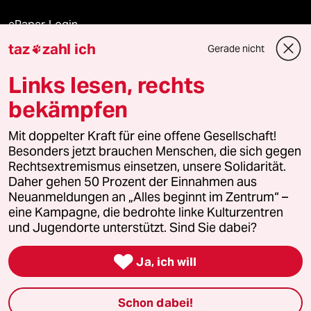
ePaper Login
taz
zahl ich
Gerade nicht

Downloads für Abonnierende
Links lesen, rechts
bekämpfen
© 2026 taz Verlags und Vertriebs GmbH
Alle Rechte vorbehalten. Bei rechtlichen Fragen oder für Genehmigungen
Mit doppelter Kraft für eine offene Gesellschaft!
wenden Sie sich bitte an
lizenzen@taz.de
Besonders jetzt brauchen Menschen, die sich gegen
Rechtsextremismus einsetzen, unsere Solidarität.
Daher gehen 50 Prozent der Einnahmen aus
Feedback
Redaktionsstatut
Kommune-Richtlinien
KI-
Neuanmeldungen an „Alles beginnt im Zentrum“ –
eine Kampagne, die bedrohte linke Kulturzentren
Leitlinie
Informant
Datenschutz
Impressum
AGB
und Jugendorte unterstützt. Sind Sie dabei?
Seitenwende
Einwilligungen widerrufen (Ads)

Ja, ich will
Schon dabei!