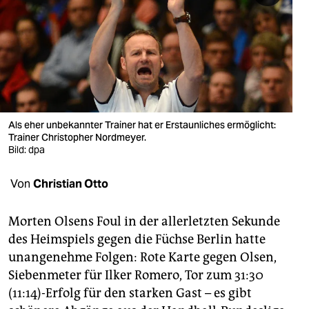
berlin
nord
wahrheit
verlag
verlag
Als eher unbekannter Trainer hat er Erstaunliches ermöglicht:
Trainer Christopher Nordmeyer.
veranstaltungen
Bild: dpa
shop
Von
Christian Otto
fragen & hilfe
Morten Olsens Foul in der allerletzten Sekunde
unterstützen
des Heimspiels gegen die Füchse Berlin hatte
unangenehme Folgen: Rote Karte gegen Olsen,
abo
Siebenmeter für Ilker Romero, Tor zum 31:30
genossenschaft
(11:14)-Erfolg für den starken Gast – es gibt