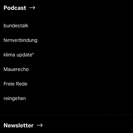
Podcast
bundestalk
fernverbindung
klima update°
Mauerecho
Freie Rede
reingehen
Newsletter