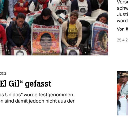
Vers
schw
Just
word
Von
W
25.4.
ten
l Gil“ gefasst
eros Unidos“ wurde festgenommen.
n sind damit jedoch nicht aus der