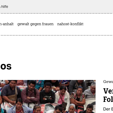
 hilfe
n-anhalt
gewalt gegen frauen
nahost-konflikt
dos
Gewa
Ve
Fol
Der 