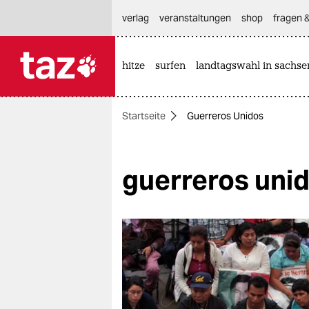
hautnavigation anspringen
hauptinhalt anspringen
footer anspringen
verlag
veranstaltungen
shop
fragen &
hitze
surfen
landtagswahl in sachse

taz zahl ich
taz zahl ich
Startseite
Guerreros Unidos
themen
politik
guerreros uni
öko
gesellschaft
kultur
sport