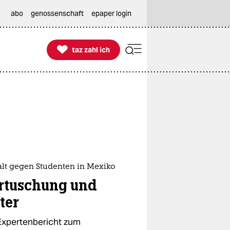
abo
genossenschaft
epaper login

taz zahl ich
taz zahl ich
lt gegen Studenten in Mexiko
rtuschung und
ter
Expertenbericht zum