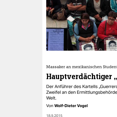
berlin
nord
wahrheit
verlag
verlag
veranstaltungen
shop
Massaker an mexikanischen Studen
Hauptverdächtiger „E
fragen & hilfe
Der Anführer des Kartells „Guerr
unterstützen
Zweifel an den Ermittlungsbehörde
Welt.
abo
Von
Wolf-Dieter Vogel
genossenschaft
18.9.2015