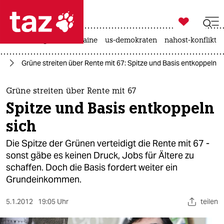

taz zahl ich
hitze
krieg in der ukraine
us-demokraten
nahost-konflikt

taz zahl ich
nd
Grüne streiten über Rente mit 67: Spitze und Basis entkoppeln s
taz zahl ich
themen
Grüne streiten über Rente mit 67
Spitze und Basis entkoppeln
politik
sich
öko
Die Spitze der Grünen verteidigt die Rente mit 67 -
sonst gäbe es keinen Druck, Jobs für Ältere zu
gesellschaft
schaffen. Doch die Basis fordert weiter ein
Grundeinkommen.
kultur
sport
5.1.2012
19:05 Uhr
teilen