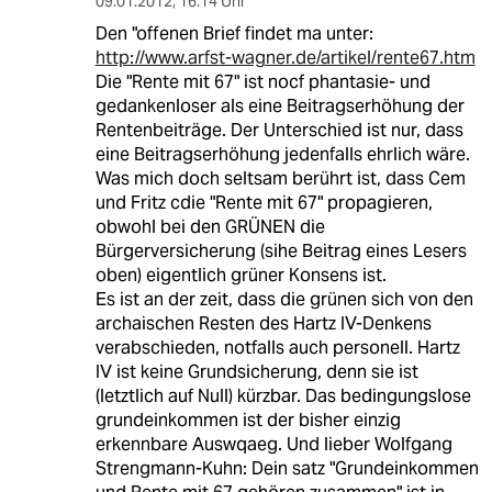
09.01.2012
,
16:14 Uhr
Den "offenen Brief findet ma unter:
http://www.arfst-wagner.de/artikel/rente67.htm
Die "Rente mit 67" ist nocf phantasie- und
gedankenloser als eine Beitragserhöhung der
Rentenbeiträge. Der Unterschied ist nur, dass
eine Beitragserhöhung jedenfalls ehrlich wäre.
Was mich doch seltsam berührt ist, dass Cem
und Fritz cdie "Rente mit 67" propagieren,
obwohl bei den GRÜNEN die
Bürgerversicherung (sihe Beitrag eines Lesers
oben) eigentlich grüner Konsens ist.
Es ist an der zeit, dass die grünen sich von den
archaischen Resten des Hartz IV-Denkens
verabschieden, notfalls auch personell. Hartz
IV ist keine Grundsicherung, denn sie ist
(letztlich auf Null) kürzbar. Das bedingungslose
grundeinkommen ist der bisher einzig
erkennbare Auswqaeg. Und lieber Wolfgang
Strengmann-Kuhn: Dein satz "Grundeinkommen