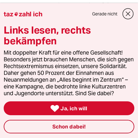
Also wer als Linker noch bei den Grünen
rumdümpelt... dem ist nicht mehr zu helfen. Die
taz
zahl ich
Gerade nicht

Grüne Bundestagsfraktion hat geschlossen
gegen die Abschaffung der Rente mit 67 vor
Links lesen, rechts
der Winterpause gestimmt. Nicht einer schien
bekämpfen
da bedenken zu haben. Grüner Kapitalismus
bleibt Kapitalismus!
Mit doppelter Kraft für eine offene Gesellschaft!
Besonders jetzt brauchen Menschen, die sich gegen
meistkommentiert
Rechtsextremismus einsetzen, unsere Solidarität.
Daher gehen 50 Prozent der Einnahmen aus
Neuanmeldungen an „Alles beginnt im Zentrum“ –
1
Krise der Demokratie
eine Kampagne, die bedrohte linke Kulturzentren
und Jugendorte unterstützt. Sind Sie dabei?
AfD-Wählen als Triebabfuhr

Ja, ich will
2
Nein zum Zivildienst
Schon dabei!
Hinterlistiger Schritt der
Bundesregierung