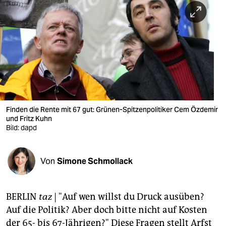
berlin
nord
wahrheit
verlag
verlag
veranstaltungen
Finden die Rente mit 67 gut: Grünen-Spitzenpolitiker Cem Özdemir
und Fritz Kuhn
shop
Bild: dapd
fragen & hilfe
Von
Simone Schmollack
unterstützen
abo
BERLIN
taz
| "Auf wen willst du Druck ausüben?
genossenschaft
Auf die Politik? Aber doch bitte nicht auf Kosten
der 65- bis 67-Jährigen?" Diese Fragen stellt Arfst