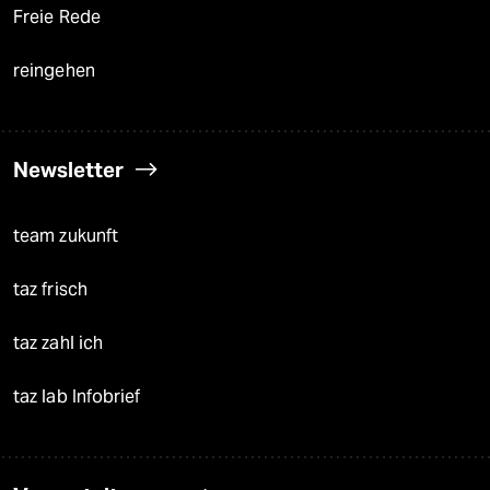
Freie Rede
reingehen
Newsletter
team zukunft
taz frisch
taz zahl ich
taz lab Infobrief