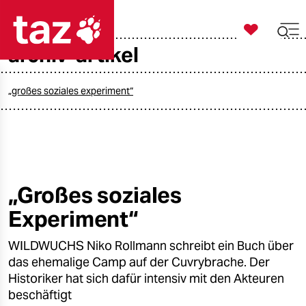

taz zahl ich
archiv-artikel

taz zahl ich
taz zahl ich
„großes soziales experiment“
themen
politik
öko
„Großes soziales
Experiment“
gesellschaft
WILDWUCHS Niko Rollmann schreibt ein Buch über
kultur
das ehemalige Camp auf der Cuvrybrache. Der
sport
Historiker hat sich dafür intensiv mit den Akteuren
beschäftigt