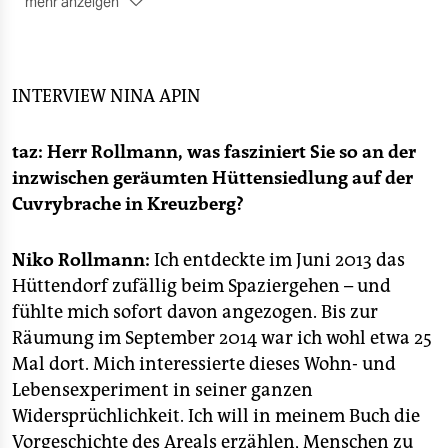
mehr anzeigen
epaper login
■ Das Camp:
Im Sommer 2012 wollte das
„Guggenheim Lab“ die Brache bespielen. Gegen die
Stadtforscherkonferenz gab es heftige
Anwohnerproteste. Aus dem Protestcamp
INTERVIEW
NINA APIN
entwickelte sich eine Hüttensiedlung, auf der
zeitweise bis zu 200 Menschen lebten:
taz: Herr Rollmann, was fasziniert Sie so an der
Lebenskünstler, Obdachlose, Wanderarbeiter,
inzwischen geräumten Hüttensiedlung auf der
Romafamilien. Das Camp machte als „Berlins erste
Favela“ Schlagzeilen. Im September 2014 räumte die
Cuvrybrache in Kreuzberg?
Polizei das Gelände.
Niko Rollmann:
■ Die „Cuvryhöfe“:
Ich entdeckte im Juni 2013 das
2015 sollte eigentlich Baubeginn
sein, aber es fehlt die Baugenehmigung. Nach
Hüttendorf zufällig beim Spaziergehen – und
Auskunft des Senats dauert das
fühlte mich sofort davon angezogen. Bis zur
Bebaungsplanverfahren noch an.
Räumung im September 2014 war ich wohl etwa 25
Mal dort. Mich interessierte dieses Wohn- und
Lebensexperiment in seiner ganzen
Widersprüchlichkeit. Ich will in meinem Buch die
Vorgeschichte des Areals erzählen, Menschen zu