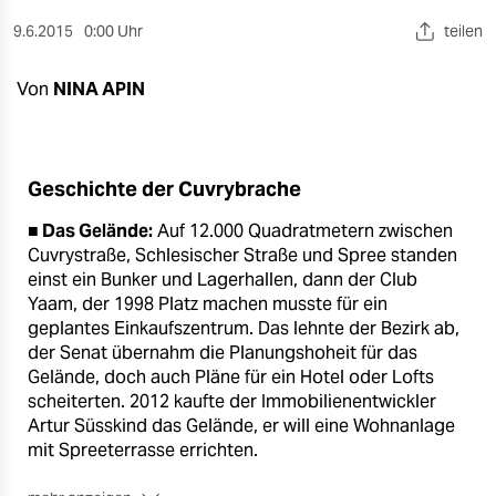
berlin
9.6.2015
0:00 Uhr
teilen
nord
Von
NINA APIN
wahrheit
verlag
Geschichte der Cuvrybrache
verlag
■ Das Gelände:
Auf 12.000 Quadratmetern zwischen
veranstaltungen
Cuvrystraße, Schlesischer Straße und Spree standen
einst ein Bunker und Lagerhallen, dann der Club
shop
Yaam, der 1998 Platz machen musste für ein
fragen & hilfe
geplantes Einkaufszentrum. Das lehnte der Bezirk ab,
der Senat übernahm die Planungshoheit für das
unterstützen
Gelände, doch auch Pläne für ein Hotel oder Lofts
scheiterten. 2012 kaufte der Immobilienentwickler
abo
Artur Süsskind das Gelände, er will eine Wohnanlage
mit Spreeterrasse errichten.
genossenschaft