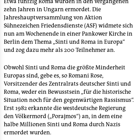
berlin
Etwa fünfzig Roma wurden in den vergangenen
zehn Jahren in Ungarn ermordet. Die
nord
Jahreshauptversammlung von Aktion
Sühnezeichen Friedensdienste (ASF) widmete sich
wahrheit
nun am Wochenende in einer Pankower Kirche in
verlag
Berlin dem Thema „Sinti und Roma in Europa“
und zog dazu mehr als 200 Teilnehmer an.
verlag
veranstaltungen
Obwohl Sinti und Roma die größte Minderheit
Europas sind, gebe es, so Romani Rose,
shop
Vorsitzender des Zentralrats deutscher Sinti und
fragen & hilfe
Roma, weder ein Bewusstsein „für die historische
Situation noch für den gegenwärtigen Rassismus“.
unterstützen
Erst 1982 erkannte die westdeutsche Regierung
den Völkermord („Porajmos“) an, in dem eine
abo
halbe Millionen Sinti und Roma durch Nazis
genossenschaft
ermordet wurden.