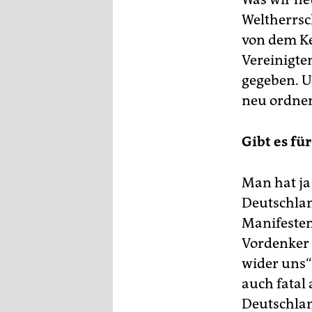
Weltherrsch
von dem Ke
Vereinigten
gegeben. U
neu ordnen 
Gibt es fü
Man hat ja 
Deutschlan
Manifesten
Vordenker s
wider uns“ 
auch fatal
Deutschlan