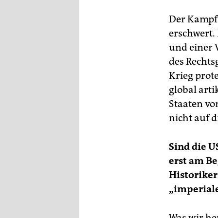
Der Kampf 
erschwert.
und einer 
des Rechts
Krieg prot
global arti
Staaten vo
nicht auf 
Sind die U
erst am Be
Historiker
„imperial
Was wir he