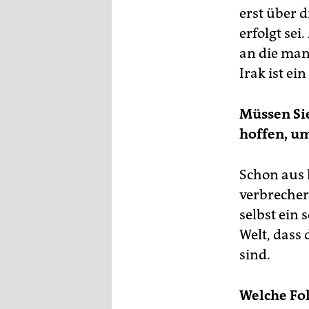
erst über 
erfolgt sei
an die man
Irak ist ei
Müssen Sie
hoffen, um
Schon aus
verbrecher
selbst ein 
Welt, dass
sind.
Welche Fo