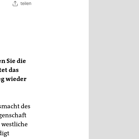
teilen
n Sie die
tet das
eg wieder
smacht des
genschaft
 westliche
digt