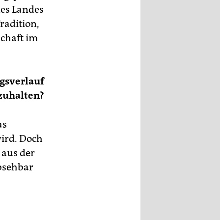
des Landes
radition,
schaft im
egsverlauf
bzuhalten?
as
ird. Doch
e aus der
absehbar