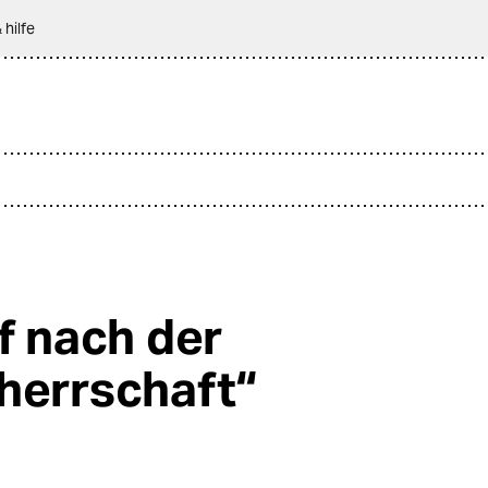
 hilfe
ff nach der
herrschaft“