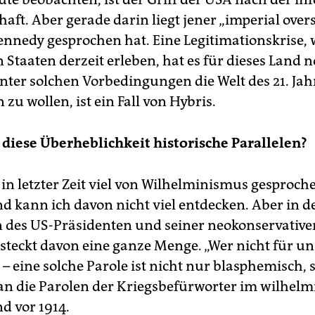
aft. Aber gerade darin liegt jener „imperial overs
nnedy gesprochen hat. Eine Legitimationskrise, w
 Staaten derzeit erleben, hat es für dieses Land 
nter solchen Vorbedingungen die Welt des 21. Ja
zu wollen, ist ein Fall von Hybris.
r diese Überheblichkeit historische Parallelen?
in letzter Zeit viel von Wilhelminismus gesproche
d kann ich davon nicht viel entdecken. Aber in d
 des US-Präsidenten und seiner neokonservative
teckt davon eine ganze Menge. „Wer nicht für uns 
– eine solche Parole ist nicht nur blasphemisch, s
 an die Parolen der Kriegsbefürworter im wilhel
d vor 1914.