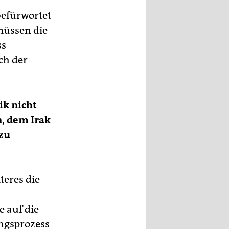
befürwortet
müssen die
ss
ch der
ik nicht
n, dem Irak
 zu
teres die
e auf die
ungsprozess