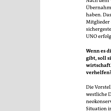
Nach dem V
Übernahme 
haben. Das
Mitglieder
sichergest
UNO erfolg
Wenn es di
gibt, soll
wirtschaft
verhelfen
Die Vorste
westliche D
neokonserv
Situation 