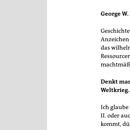
George W. 
Geschichte 
Anzeichen 
das wilhel
Ressourcen
machtmäßig
Denkt man
Weltkrieg.
Ich glaube
II. oder au
kommt, dür