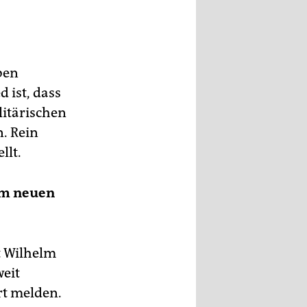
ben
 ist, dass
litärischen
. Rein
llt.
em neuen
t Wilhelm
weit
rt melden.