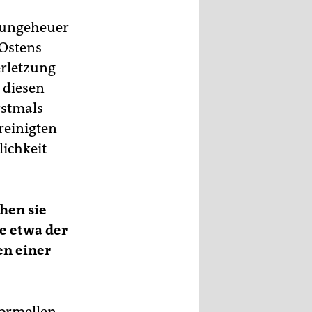
 ungeheuer
 Ostens
erletzung
 diesen
rstmals
ereinigten
lichkeit
hen sie
e etwa der
en einer
formellen