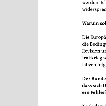
epaper login
werden. Ich
widerspre
Warum soll
Die Europä
die Beding
Revision u
Irakkrieg 
Libyen fol
Der Bundes
dass sich 
ein Fehler