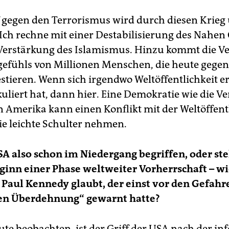
gegen den Terrorismus wird durch diesen Krieg
 Ich rechne mit einer Destabilisierung des Nahen
Verstärkung des Islamismus. Hinzu kommt die V
gefühls von Millionen Menschen, die heute gegen
estieren. Wenn sich irgendwo Weltöffentlichkeit e
kuliert hat, dann hier. Eine Demokratie wie die V
n Amerika kann einen Konflikt mit der Weltöffent
die leichte Schulter nehmen.
SA also schon im Niedergang begriffen, oder ste
ginn einer Phase weltweiter Vorherrschaft – wi
 Paul Kennedy glaubt, der einst vor den Gefahr
en Überdehnung“ gewarnt hatte?
ute beobachten, ist der Griff der USA nach der in