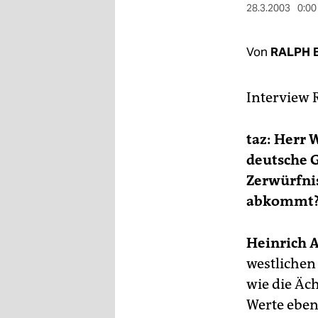
berlin
28.3.2003
0:00
nord
Von
RALPH 
wahrheit
verlag
Interview
verlag
taz: Herr 
veranstaltungen
deutsche G
Zerwürfni
shop
abkommt
fragen & hilfe
unterstützen
Heinrich 
westlichen
abo
wie die Äc
genossenschaft
Werte eben