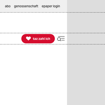
abo
genossenschaft
epaper login

taz zahl ich
taz zahl ich