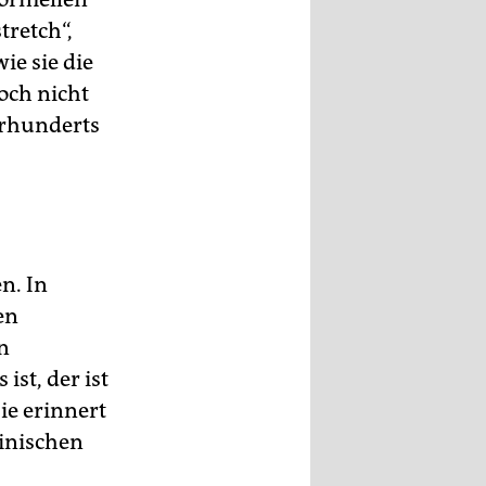
tretch“,
ie sie die
noch nicht
hrhunderts
n. In
en
n
ist, der ist
ie erinnert
minischen