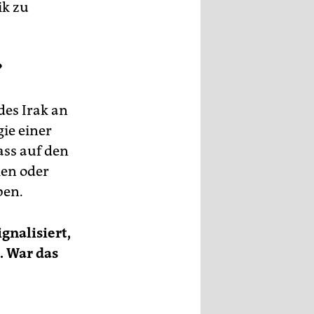
ik zu
?
es Irak an
ie einer
ss auf den
ien oder
ben.
gnalisiert,
. War das