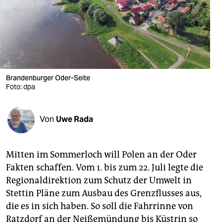
berlin
nord
wahrheit
verlag
Brandenburger Oder-Seite
Foto: dpa
verlag
veranstaltungen
Von
Uwe Rada
shop
fragen & hilfe
Mitten im Sommerloch will Polen an der Oder
unterstützen
Fakten schaffen. Vom 1. bis zum 22. Juli legte die
Regionaldirektion zum Schutz der Umwelt in
abo
Stettin Pläne zum Ausbau des Grenzflusses aus,
genossenschaft
die es in sich haben. So soll die Fahrrinne von
Ratzdorf an der Neißemündung bis Küstrin so