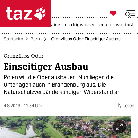

taz zahl ich
hitze
krieg in der ukraine
niedrigwasser
ceuta
waldbrän

taz zahl ich
Startseite
Berlin
Grenzfluss Oder: Einseitiger Ausbau
taz zahl ich
themen
Grenzfluss Oder
Einseitiger Ausbau
politik
Polen will die Oder ausbauen. Nun liegen die
öko
Unterlagen auch in Brandenburg aus. Die
Naturschutzverbände kündigen Widerstand an.
gesellschaft
4.8.2019
11:34 Uhr
teilen
kultur
sport