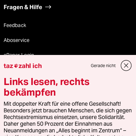
Fragen & Hilfe
Feedback
Aboservice
ePaper Login
taz
zahl ich
Gerade nicht

Downloads für Abonnierende
Links lesen, rechts
bekämpfen
© 2026 taz Verlags und Vertriebs GmbH
Alle Rechte vorbehalten. Bei rechtlichen Fragen oder für Genehmigungen
Mit doppelter Kraft für eine offene Gesellschaft!
wenden Sie sich bitte an
lizenzen@taz.de
Besonders jetzt brauchen Menschen, die sich gegen
Rechtsextremismus einsetzen, unsere Solidarität.
Daher gehen 50 Prozent der Einnahmen aus
Feedback
Redaktionsstatut
Kommune-Richtlinien
KI-
Neuanmeldungen an „Alles beginnt im Zentrum“ –