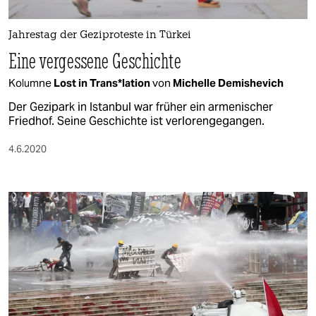
berlin
nord
Jahrestag der Geziproteste in Türkei
Eine vergessene Geschichte
wahrheit
Kolumne
Lost in Trans*lation
von
Michelle Demishevich
verlag
Der Gezipark in Istanbul war früher ein armenischer
Friedhof. Seine Geschichte ist verlorengegangen.
verlag
4.6.2020
veranstaltungen
shop
fragen & hilfe
unterstützen
abo
genossenschaft