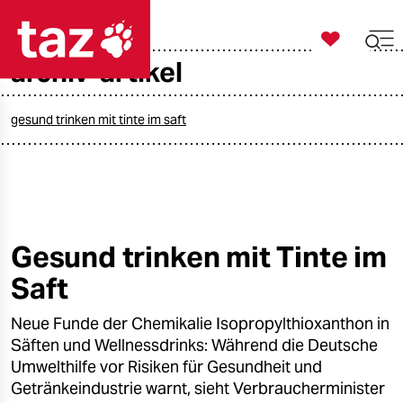

taz zahl ich
archiv-artikel

taz zahl ich
taz zahl ich
gesund trinken mit tinte im saft
themen
politik
öko
Gesund trinken mit Tinte im
Saft
gesellschaft
Neue Funde der Chemikalie Isopropylthioxanthon in
kultur
Säften und Wellnessdrinks: Während die Deutsche
sport
Umwelthilfe vor Risiken für Gesundheit und
Getränkeindustrie warnt, sieht Verbraucherminister