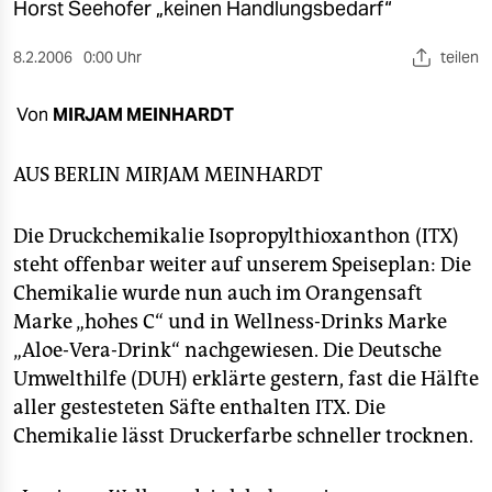
berlin
Horst Seehofer „keinen Handlungsbedarf“
nord
8.2.2006
0:00 Uhr
teilen
wahrheit
Von
MIRJAM MEINHARDT
verlag
AUS BERLIN
MIRJAM MEINHARDT
verlag
Die Druckchemikalie Isopropylthioxanthon (ITX)
veranstaltungen
steht offenbar weiter auf unserem Speiseplan: Die
shop
Chemikalie wurde nun auch im Orangensaft
Marke „hohes C“ und in Wellness-Drinks Marke
fragen & hilfe
„Aloe-Vera-Drink“ nachgewiesen. Die Deutsche
unterstützen
Umwelthilfe (DUH) erklärte gestern, fast die Hälfte
aller gestesteten Säfte enthalten ITX. Die
abo
Chemikalie lässt Druckerfarbe schneller trocknen.
genossenschaft