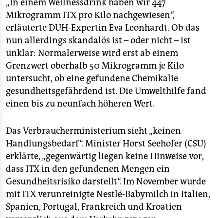
epaper login
„In einem Wellnessdrink haben wir 447
Mikrogramm ITX pro Kilo nachgewiesen“,
erläuterte DUH-Expertin Eva Leonhardt. Ob das
nun allerdings skandalös ist – oder nicht – ist
unklar: Normalerweise wird erst ab einem
Grenzwert oberhalb 50 Mikrogramm je Kilo
untersucht, ob eine gefundene Chemikalie
gesundheitsgefährdend ist. Die Umwelthilfe fand
einen bis zu neunfach höheren Wert.
Das Verbraucherministerium sieht „keinen
Handlungsbedarf“. Minister Horst Seehofer (CSU)
erklärte, „gegenwärtig liegen keine Hinweise vor,
dass ITX in den gefundenen Mengen ein
Gesundheitsrisiko darstellt“. Im November wurde
mit ITX verunreinigte Nestlé-Babymilch in Italien,
Spanien, Portugal, Frankreich und Kroatien