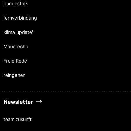
bundestalk
fernverbindung
klima update°
Mauerecho
Freie Rede
reingehen
Newsletter
team zukunft