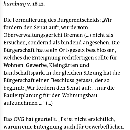
berlin
hamburg
v. 18.12.
nord
Die Formulierung des Bürgerentscheids: „Wir
wahrheit
fordern den Senat auf“, wurde vom
Oberverwaltungsgericht Bremen (...) nicht als
verlag
Ersuchen, sondernd als bindend angesehen. Die
Bürgerschaft hatte ein Ortsgesetz beschlossen,
verlag
welches die Enteignung rechtfertigen sollte für
veranstaltungen
Wohnen, Gewerbe, Kleingärten und
Landschaftspark. In der gleichen Sitzung hat die
shop
Bürgerschaft einen Beschluss gefasst, der so
fragen & hilfe
beginnt: „Wir fordern den Senat auf: ... nur die
Bauleitplanung für den Wohnungsbau
unterstützen
aufzunehmen ...“ (...)
abo
Das OVG hat geurteilt: „Es ist nicht ersichtlich,
genossenschaft
warum eine Enteignung auch für Gewerbeflächen