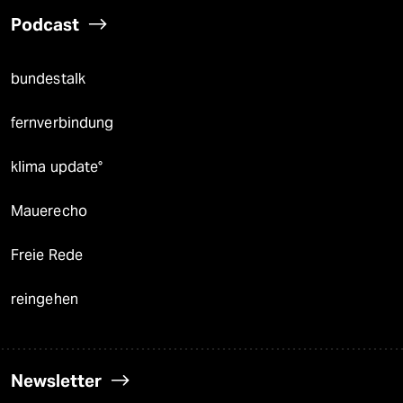
Podcast
bundestalk
fernverbindung
klima update°
Mauerecho
Freie Rede
reingehen
Newsletter