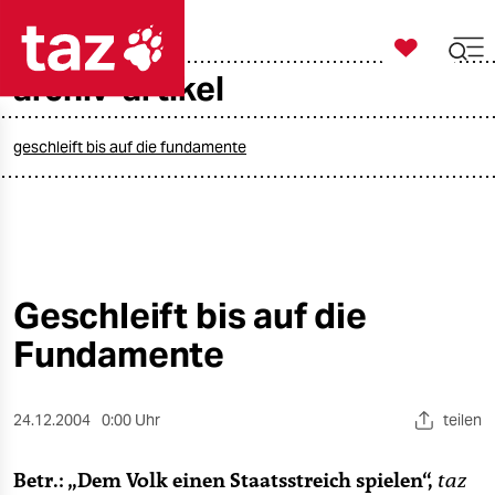

taz zahl ich
archiv-artikel

taz zahl ich
taz zahl ich
geschleift bis auf die fundamente
themen
politik
öko
Geschleift bis auf die
Fundamente
gesellschaft
kultur
24.12.2004
0:00 Uhr
teilen
sport
Betr.: „Dem Volk einen Staatsstreich spielen“,
taz