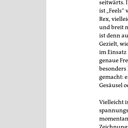
seitwärts.
ist „Feels“
Rex, vielle
und breit 
ist denn a
Gezielt, w
im Einsatz
genaue Freu
besonders 
gemacht: e
Gesäusel od
Vielleicht 
spannungsr
momentan d
Zeichnungs