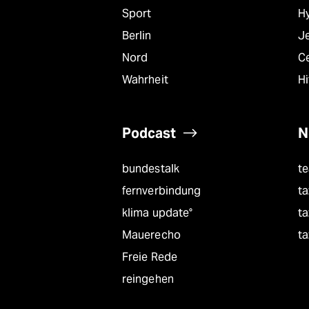
Sport
Hy
Berlin
J
Nord
C
Wahrheit
Hi
Podcast
N
bundestalk
t
fernverbindung
ta
klima update°
ta
Mauerecho
ta
Freie Rede
reingehen