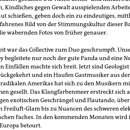
en, Kindliches gegen Gewalt ausspielenden Arbeite
aut schießen, geben doch ein zu eindeutiges, mitt
fahrenes Bild von der Stimmungskultur dieser B
ie wabernden Fotos von früher genauer.
 Zeit war das Collective zum Duo geschrumpft. Uns
y begleitete nur noch der gute Panda und eine N
en Einfällen machte sich breit. Jetzt sind Geologis
ückgekehrt und ein Haufen Gastmusiker aus de
 radikalen Amerikas hat sich zu den Musikern mi
en gesellt. Das Klangfarbenmeer erstreckt sich 
gen exotischen Geschrängel und Flautando, über 
n Freiluft-Glam bis zu Nuancen des schweren elek
schen Faches. In den kommenden Monaten wird 
Europa betourt.