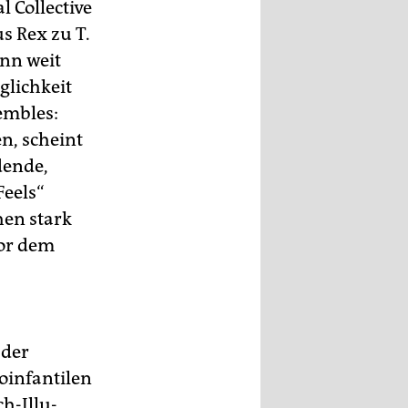
 Collective
us Rex zu T.
enn weit
glichkeit
embles:
n, scheint
dende,
Feels“
en stark
vor dem
 der
oinfantilen
h-Illu-