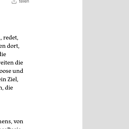
teilen
 redet,
en dort,
die
eiten die
Moose und
in Ziel,
, die
hens, von