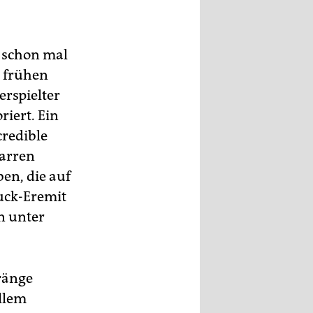
 schon mal
n frühen
rspielter
iert. Ein
redible
zarren
en, die auf
muck-Eremit
n unter
tränge
llem