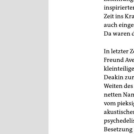
inspiriert
Zeit ins Kr
auch einge
Da waren d
In letzter
Freund Ave
kleinteilig
Deakin zur
Weiten des
netten Nam
vom pieksi
akustische
psychedeli
Besetzung 