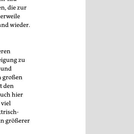
n, die zur
lerweile
and wieder.
eren
eigung zu
t und
n großen
t den
auch hier
viel
trisch-
in größerer