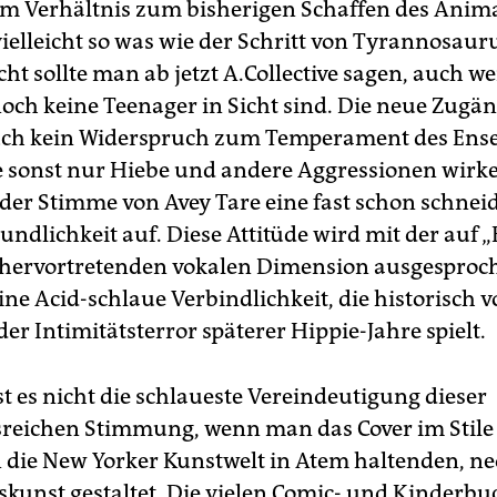
 Im Verhältnis zum bisherigen Schaffen des Animal
 vielleicht so was wie der Schritt von Tyrannosaur
icht sollte man ab jetzt A.Collective sagen, auch w
noch keine Teenager in Sicht sind. Die neue Zugän
uch kein Widerspruch zum Temperament des Ens
ie sonst nur Hiebe und andere Aggressionen wirke
 der Stimme von Avey Tare eine fast schon schnei
ndlichkeit auf. Diese Attitüde wird mit der auf „
hervortretenden vokalen Dimension ausgesproch
ine Acid-schlaue Verbindlichkeit, die historisch 
er Intimitätsterror späterer Hippie-Jahre spielt.
ist es nicht die schlaueste Vereindeutigung dieser
eichen Stimmung, wenn man das Cover im Stile
ie New Yorker Kunstwelt in Atem haltenden, ne
kunst gestaltet. Die vielen Comic- und Kinderbuc