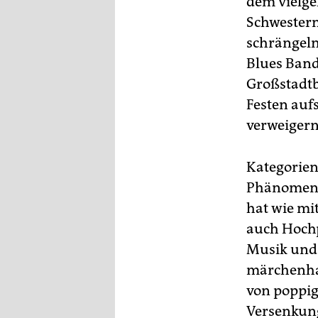
dem vielge
epaper login
Schwestern
schrängeln
Blues Band
Großstadtb
Festen aufs
verweiger
Kategorien
Phänomens 
hat wie mit
auch Hochp
Musik und
märchenhaf
von poppig
Versenkung.