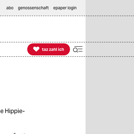
abo
genossenschaft
epaper login

taz zahl ich
taz zahl ich
ue Hippie-