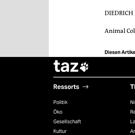
DIEDRICH
Animal Coll
Diesen Artikel
taz

Ressorts
T
Politik
N
Öko
R
Gesellschaft
L
Kultur
A