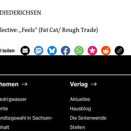
 DIEDERICHSEN
ective: „Feels“ (Fat Cat/ Rough Trade)
 teilen
hemen
Verlag
iedrigwasser
Aktuelles
ente
Hausblog
andtagswahl in Sachsen-
Die Seitenwende
nhalt
Stellen