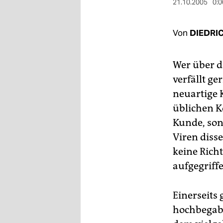
berlin
21.10.2005
0:0
nord
Von
DIEDRI
wahrheit
Wer über d
verlag
verfällt g
verlag
neuartige 
veranstaltungen
üblichen K
Kunde, son
shop
Viren disse
fragen & hilfe
keine Richt
unterstützen
aufgegriff
abo
Einerseits
genossenschaft
hochbegabt