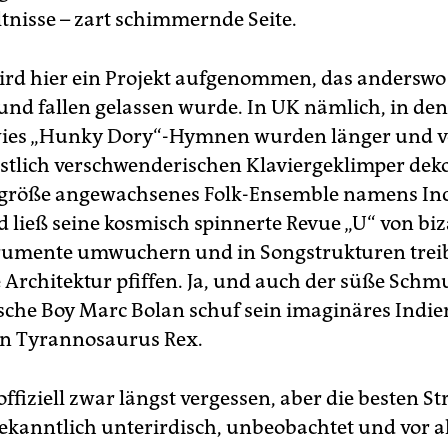
ltnisse – zart schimmernde Seite.
ird hier ein Projekt aufgenommen, das anderswo
nd fallen gelassen wurde. In UK nämlich, in de
ies „Hunky Dory“-Hymnen wurden länger und ve
stlich verschwenderischen Klaviergeklimper dekor
größe angewachsenes Folk-Ensemble namens Inc
d ließ seine kosmisch spinnerte Revue „U“ von bi
umente umwuchern und in Songstrukturen treib
e Architektur pfiffen. Ja, und auch der süße Sch
che Boy Marc Bolan schuf sein imaginäres Indie
 Tyrannosaurus Rex.
t offiziell zwar längst vergessen, aber die besten S
kanntlich unterirdisch, unbeobachtet und vor a