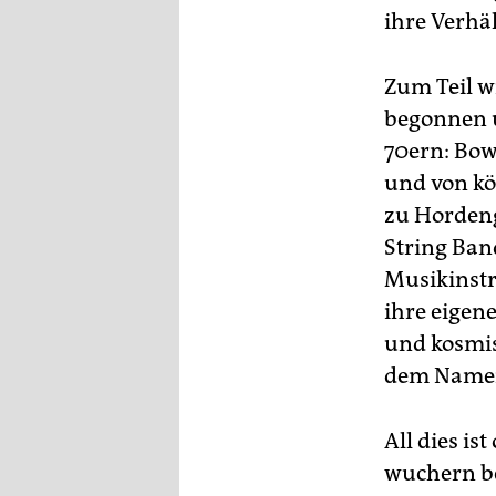
ihre Verhä
Zum Teil w
begonnen u
70ern: Bow
und von kö
zu Horden
String Ban
Musikinstr
ihre eigen
und kosmis
dem Namen
All dies is
wuchern be