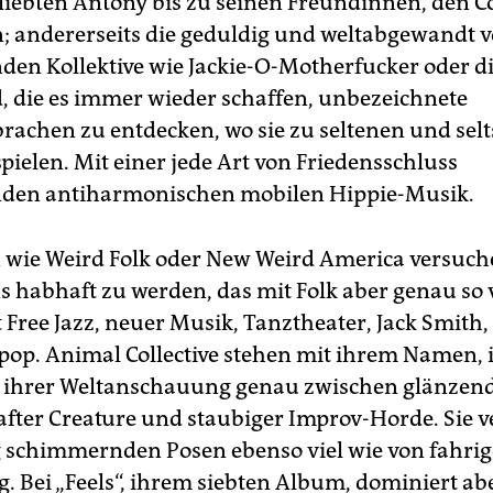
liebten Antony bis zu seinen Freundinnen, den C
; andererseits die geduldig und weltabgewandt v
den Kollektive wie Jackie-O-Motherfucker oder d
, die es immer wieder schaffen, unbezeichnete
rachen zu entdecken, wo sie zu seltenen und se
pielen. Mit einer jede Art von Friedensschluss
nden antiharmonischen mobilen Hippie-Musik.
 wie Weird Folk oder New Weird America versuch
habhaft zu werden, das mit Folk aber genau so v
 Free Jazz, neuer Musik, Tanztheater, Jack Smith,
op. Animal Collective stehen mit ihrem Namen, 
 ihrer Weltanschauung genau zwischen glänzen
ter Creature und staubiger Improv-Horde. Sie v
 schimmernden Posen ebenso viel wie von fahrig
 Bei „Feels“, ihrem siebten Album, dominiert abe