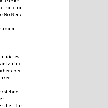
ocoRosie-
or sich hin
ie No Neck
ltsamen
en dieses
iel zu tun
 aber eben
ihrer
d-
erstehen
er
r die – für