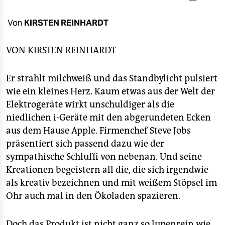
berlin
nord
Von
KIRSTEN REINHARDT
wahrheit
VON
KIRSTEN REINHARDT
verlag
Er strahlt milchweiß und das Standbylicht pulsiert
verlag
wie ein kleines Herz. Kaum etwas aus der Welt der
Elektrogeräte wirkt unschuldiger als die
veranstaltungen
niedlichen i-Geräte mit den abgerundeten Ecken
shop
aus dem Hause Apple. Firmenchef Steve Jobs
präsentiert sich passend dazu wie der
fragen & hilfe
sympathische Schluffi von nebenan. Und seine
unterstützen
Kreationen begeistern all die, die sich irgendwie
als kreativ bezeichnen und mit weißem Stöpsel im
abo
Ohr auch mal in den Ökoladen spazieren.
genossenschaft
Doch das Produkt ist nicht ganz so lupenrein wie