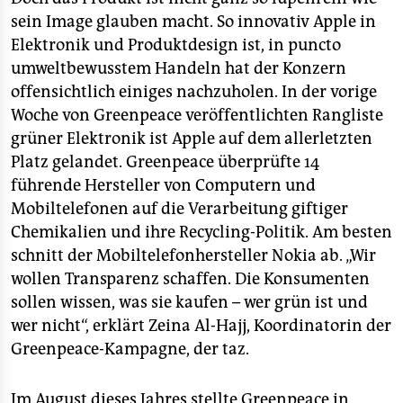
epaper login
sein Image glauben macht. So innovativ Apple in
Elektronik und Produktdesign ist, in puncto
umweltbewusstem Handeln hat der Konzern
offensichtlich einiges nachzuholen. In der vorige
Woche von Greenpeace veröffentlichten Rangliste
grüner Elektronik ist Apple auf dem allerletzten
Platz gelandet. Greenpeace überprüfte 14
führende Hersteller von Computern und
Mobiltelefonen auf die Verarbeitung giftiger
Chemikalien und ihre Recycling-Politik. Am besten
schnitt der Mobiltelefonhersteller Nokia ab. „Wir
wollen Transparenz schaffen. Die Konsumenten
sollen wissen, was sie kaufen – wer grün ist und
wer nicht“, erklärt Zeina Al-Hajj, Koordinatorin der
Greenpeace-Kampagne, der taz.
Im August dieses Jahres stellte Greenpeace in