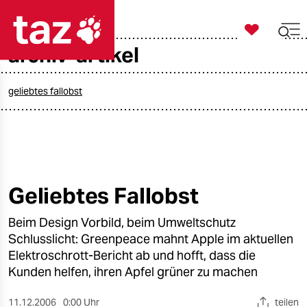

taz zahl ich
archiv-artikel

taz zahl ich
taz zahl ich
geliebtes fallobst
themen
politik
öko
Geliebtes Fallobst
gesellschaft
Beim Design Vorbild, beim Umweltschutz
Schlusslicht: Greenpeace mahnt Apple im aktuellen
kultur
Elektroschrott-Bericht ab und hofft, dass die
Kunden helfen, ihren Apfel grüner zu machen
sport
11.12.2006
0:00 Uhr
teilen