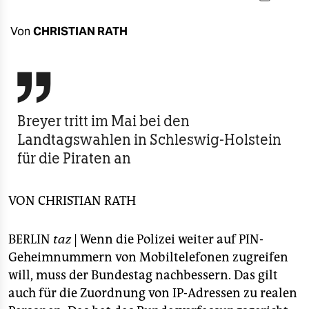
berlin
nord
Von
CHRISTIAN RATH
wahrheit

verlag
Breyer tritt im Mai bei den
verlag
Landtagswahlen in Schleswig-Holstein
veranstaltungen
für die Piraten an
shop
VON
CHRISTIAN RATH
fragen & hilfe
unterstützen
BERLIN
taz
| Wenn die Polizei weiter auf PIN-
Geheimnummern von Mobiltelefonen zugreifen
abo
will, muss der Bundestag nachbessern. Das gilt
genossenschaft
auch für die Zuordnung von IP-Adressen zu realen