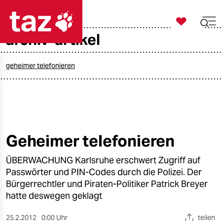

taz zahl ich
archiv-artikel

taz zahl ich
taz zahl ich
geheimer telefonieren
themen
politik
öko
Geheimer telefonieren
gesellschaft
ÜBERWACHUNG Karlsruhe erschwert Zugriff auf
Passwörter und PIN-Codes durch die Polizei. Der
kultur
Bürgerrechtler und Piraten-Politiker Patrick Breyer
hatte deswegen geklagt
sport
25.2.2012
0:00 Uhr
teilen