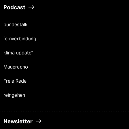
Podcast
bundestalk
fernverbindung
klima update°
Mauerecho
Freie Rede
reingehen
Newsletter