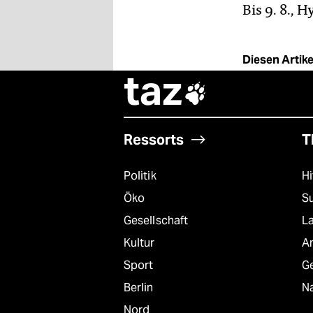
Bis 9. 8.,
Diesen Artikel
taz

Ressorts
T
Politik
Hi
Öko
S
Gesellschaft
L
Kultur
A
Sport
G
Berlin
Na
Nord