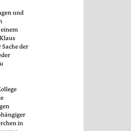
ungen und
n
n einem
 Klaus
r Sache der
eder
zu
Kollege
ie
ngen
bhängiger
erchen in