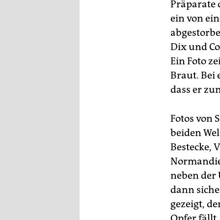
Präparate 
ein von ein
abgestorbe
Dix und Co
Ein Foto z
Braut. Bei 
dass er zu
Fotos von 
beiden Wel
Bestecke, 
Normandie 
neben der 
dann siche
gezeigt, d
Opfer fäll