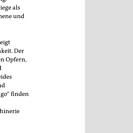
iege als
mene und
eigt
keit. Der
en Opfern,
d
eides
nd
go“ finden
chinerie