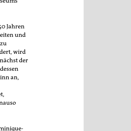
Museums
50 Jahren
keiten und
 zu
dert, wird
nächst der
 dessen
inn an,
t,
enauso
ominique-