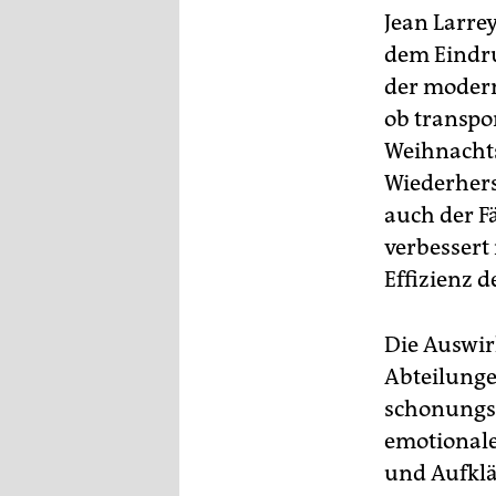
Jean Larre
dem Eindru
der modern
ob transpo
Weihnachts
Wiederhers
auch der F
verbessert
Effizienz 
Die Auswir
Abteilunge
schonungsl
emotional
und Aufklä