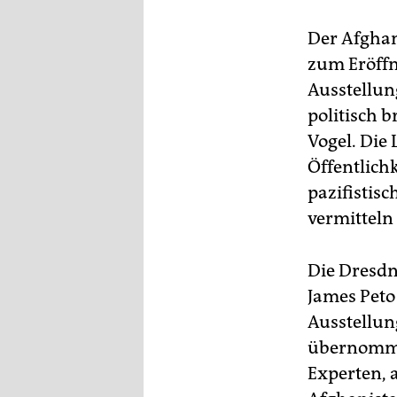
epaper login
Der Afghan
zum Eröff
Ausstellun
politisch 
Vogel. Die
Öffentlich
pazifistisc
vermitteln
Die Dresdn
James Peto
Ausstellu
übernomme
Experten, 