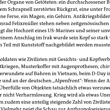
der Organe von Getöteten: ein durchschossener B
em Schrapnell zerstörtes Rückgrat, eine unter Fr
ne Ferse, ein Magen, ein Gehirn. Antikriegsbilder
nrad Felixmüller stehen neben zeitgenössischen 
eigt die Hochzeit eines US-Marines und seiner un
einem Anschlag im Irak wurde sein Kopf so stark v
m Teil mit Kunststoff nachgebildet werden musste
Soldaten wie Zivilisten mit Gesichts- und Kopfve
tkriegen, Musterkoffer mit Augenprothesen, chir
Verwundete auf Bahren in Vietnam, beim D-Day i
und an der deutschen „Alpenfront“: Wenn der A
Überfülle von Objekten tatsächlich etwas vorzuwe
r nicht Verharmlosung. Krieg wird als etwas Une
em zudem eine anteilig steigende Zahl von Zivilis
t. Vielmehr neigt die Schau zur Anthropologisieru