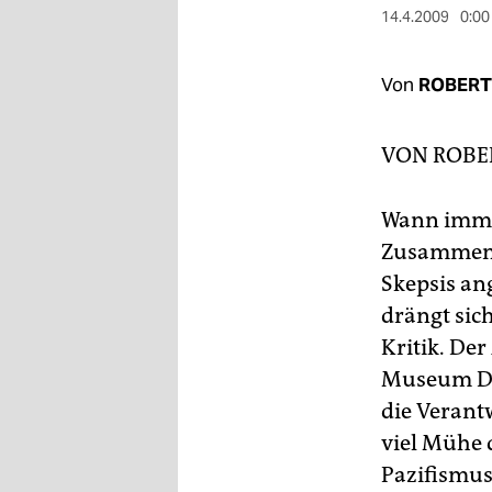
berlin
14.4.2009
0:00
nord
Von
ROBERT
wahrheit
verlag
VON
ROBE
verlag
Wann imme
veranstaltungen
Zusammenha
shop
Skepsis ang
drängt sic
fragen & hilfe
Kritik. De
unterstützen
Museum Dr
die Verant
abo
viel Mühe 
genossenschaft
Pazifismus