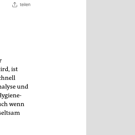
teilen
r
rd, ist
chnell
Analyse und
Hygiene-
uch wenn
seltsam