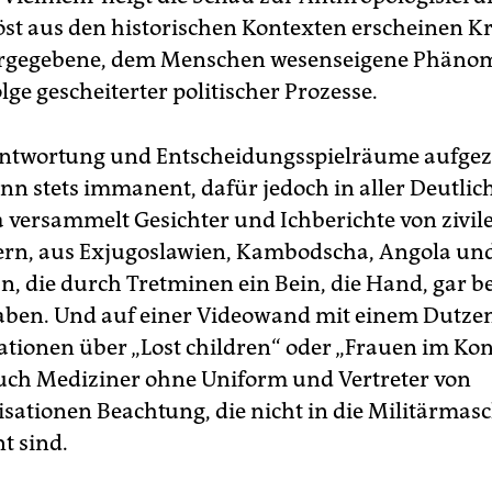
st aus den historischen Kontexten erscheinen Kr
urgegebene, dem Menschen wesenseigene Phäno
olge gescheiterter politischer Prozesse.
ntwortung und Entscheidungsspielräume aufgez
nn stets immanent, dafür jedoch in aller Deutlich
a versammelt Gesichter und Ichberichte von zivil
rn, aus Exjugoslawien, Kambodscha, Angola un
n, die durch Tretminen ein Bein, die Hand, gar b
aben. Und auf einer Videowand mit einem Dutze
ionen über „Lost children“ oder „Frauen im Kon
ch Mediziner ohne Uniform und Vertreter von
isationen Beachtung, die nicht in die Militärmas
t sind.