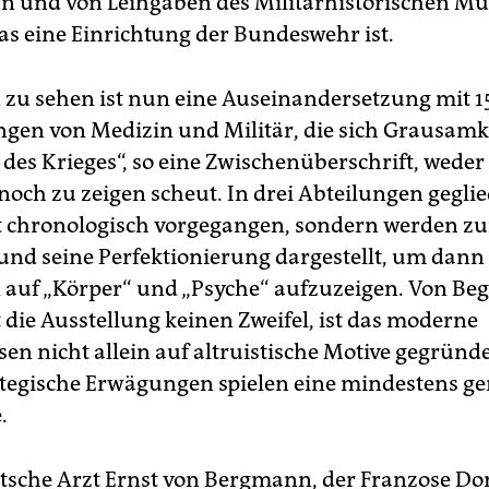
n und von Leihgaben des Militärhistorischen 
as eine Einrichtung der Bundeswehr ist.
 zu sehen ist nun eine Auseinandersetzung mit 1
ngen von Medizin und Militär, die sich Grausam
des Krieges“, so eine Zwischenüberschrift, weder
och zu zeigen scheut. In drei Abteilungen geglie
t chronologisch vorgegangen, sondern werden zu
und seine Perfektionierung dargestellt, um dann
auf „Körper“ und „Psyche“ aufzuzeigen. Von Beg
 die Ausstellung keinen Zweifel, ist das moderne
en nicht allein auf altruistische Motive gegründe
ategische Erwägungen spielen eine mindestens g
.
tsche Arzt Ernst von Bergmann, der Franzose D