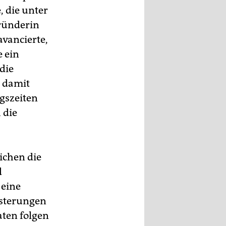
, die unter
ründerin
vancierte,
e ein
die
 damit
egszeiten
 die
ichen die
d
 eine
usterungen
ten folgen