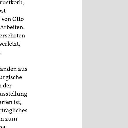
rustkorb,
ost
 von Otto
Arbeiten.
versehrten
erletzt,
.
rbänden aus
urgische
n der
usstellung
rfen ist,
rträgliches
ten zum
ng.