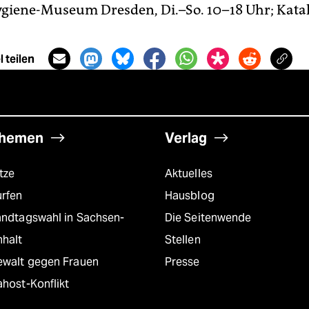
 Hygiene-Museum Dresden, Di.–So. 10–18 Uhr; Kata
 teilen
hemen
Verlag
tze
Aktuelles
urfen
Hausblog
andtagswahl in Sachsen-
Die Seitenwende
nhalt
Stellen
ewalt gegen Frauen
Presse
host-Konflikt