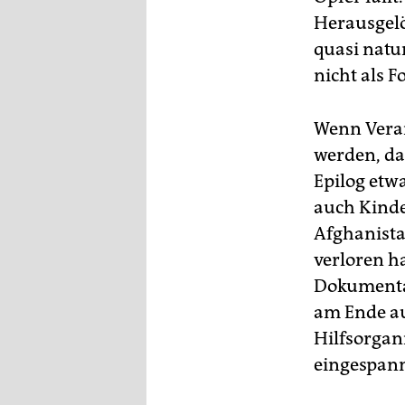
Herausgelö
quasi nat
nicht als F
Wenn Vera
werden, da
Epilog etw
auch Kinde
Afghanista
verloren h
Dokumentat
am Ende au
Hilfsorgan
eingespann