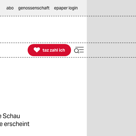
abo
genossenschaft
epaper login

taz zahl ich
taz zahl ich
ie Schau
e erscheint