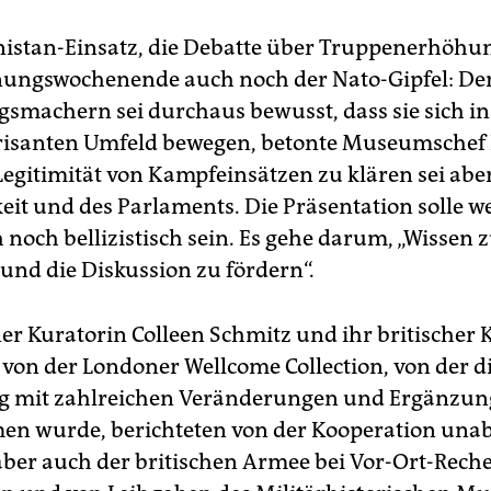
istan-Einsatz, die Debatte über Truppenerhöh
nungswochenende auch noch der Nato-Gipfel: De
gsmachern sei durchaus bewusst, dass sie sich i
brisanten Umfeld bewegen, betonte Museumschef
 Legitimität von Kampfeinsätzen zu klären sei abe
keit und des Parlaments. Die Präsentation solle w
h noch bellizistisch sein. Es gehe darum, „Wissen 
 und die Diskussion zu fördern“.
er Kuratorin Colleen Schmitz und ihr britischer 
 von der Londoner Wellcome Collection, von der d
ng mit zahlreichen Veränderungen und Ergänzu
n wurde, berichteten von der Kooperation una
aber auch der britischen Armee bei Vor-Ort-Rech