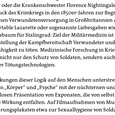
y oder die Krankenschwester Florence Nightingale
ck des Krimkriegs in den 1850er-Jahren zur Beg
en Verwundetenversorgung in Großbritannien a
rtable Lazarette oder sogenannte Liebesgaben wi
baum für Stalingrad: Ziel der Militärmedizin ist 
tellung der Kampfbereitschaft Verwundeter und
ähigkeit zu töten. Medizinische Forschung in Kri
 nicht nur den Schutz von Soldaten, sondern auch
der Tötungstechnologien.
kungen dieser Logik auf den Menschen unterstre
n „Körper“ und „Psyche“ mit der nüchternen un
osen Präsentation von Exponaten, die von selbst
e Wirkung entfalten. Auf Filmaufnahmen von M
rungsplakaten etwa zur Sexualhygiene von Solda