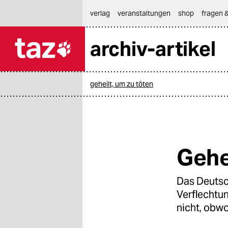
hautnavigation anspringen
hauptinhalt anspringen
footer anspringen
verlag
veranstaltungen
shop
fragen &
archiv-artikel

taz zahl ich
taz zahl ich
geheilt, um zu töten
themen
politik
öko
Gehe
gesellschaft
Das Deuts
kultur
Verflechtun
sport
nicht, obw