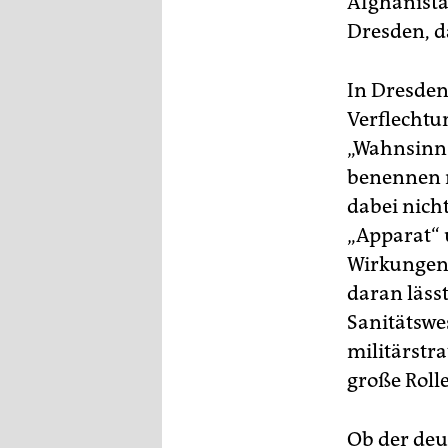
Afghanista
Dresden, d
In Dresden
Verflechtu
„Wahnsinn 
benennen n
dabei nich
„Apparat“ 
Wirkungen 
daran lässt
Sanitätswes
militärstr
große Rolle
Ob der deu