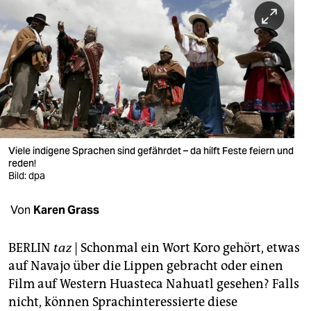
berlin
nord
wahrheit
verlag
verlag
veranstaltungen
Viele indigene Sprachen sind gefährdet – da hilft Feste feiern und
reden!
shop
Bild: dpa
fragen & hilfe
Von
Karen Grass
unterstützen
BERLIN
taz
| Schonmal ein Wort Koro gehört, etwas
abo
auf Navajo über die Lippen gebracht oder einen
Film auf Western Huasteca Nahuatl gesehen? Falls
genossenschaft
nicht, können Sprachinteressierte diese