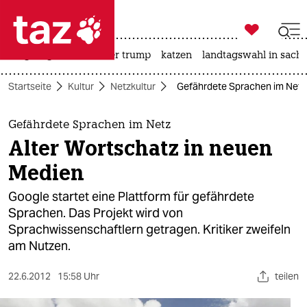

taz zahl ich
bergsteigen
usa unter trump
katzen
landtagswahl in sachs

taz zahl ich
Startseite
Kultur
Netzkultur
Gefährdete Sprachen im Netz:
taz zahl ich
themen
Gefährdete Sprachen im Netz
Alter Wortschatz in neuen
politik
Medien
öko
Google startet eine Plattform für gefährdete
Sprachen. Das Projekt wird von
gesellschaft
Sprachwissenschaftlern getragen. Kritiker zweifeln
am Nutzen.
kultur
sport
22.6.2012
15:58 Uhr
teilen