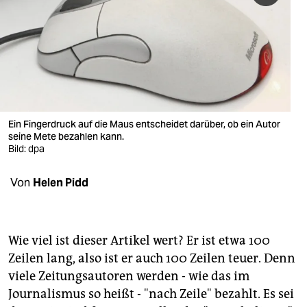
berlin
nord
wahrheit
verlag
verlag
Ein Fingerdruck auf die Maus entscheidet darüber, ob ein Autor
seine Mete bezahlen kann.
veranstaltungen
Bild: dpa
shop
Von
Helen Pidd
fragen & hilfe
unterstützen
Wie viel ist dieser Artikel wert? Er ist etwa 100
abo
Zeilen lang, also ist er auch 100 Zeilen teuer. Denn
viele Zeitungsautoren werden - wie das im
genossenschaft
Journalismus so heißt - "nach Zeile" bezahlt. Es sei