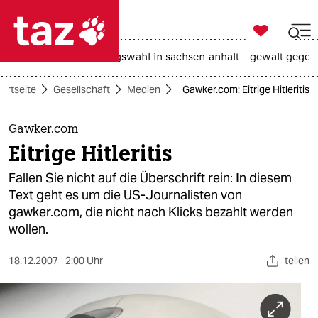

taz zahl ich
hitze
surfen
landtagswahl in sachsen-anhalt
gewalt gegen

taz zahl ich
tartseite
Gesellschaft
Medien
Gawker.com: Eitrige Hitleritis
taz zahl ich
themen
Gawker.com
Eitrige Hitleritis
politik
Fallen Sie nicht auf die Überschrift rein: In diesem
öko
Text geht es um die US-Journalisten von
gawker.com, die nicht nach Klicks bezahlt werden
gesellschaft
wollen.
kultur
18.12.2007
2:00 Uhr
teilen
sport