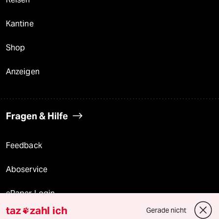
Kantine
Shop
Anzeigen
Fragen & Hilfe
Feedback
Aboservice
ePaper Login
taz
zahl ich
Gerade nicht

Downloads für Abonnierende