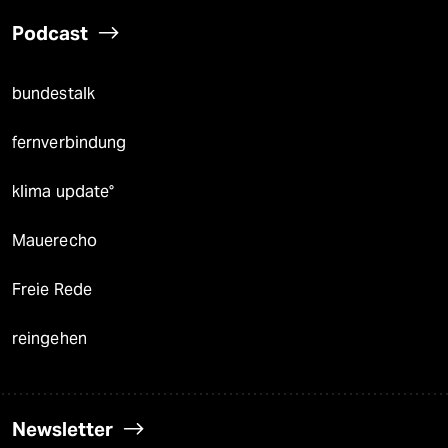
Podcast
bundestalk
fernverbindung
klima update°
Mauerecho
Freie Rede
reingehen
Newsletter