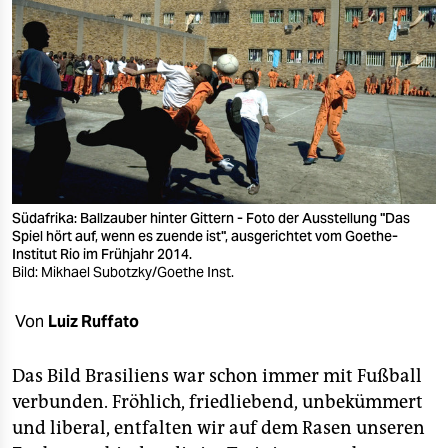
berlin
nord
wahrheit
verlag
verlag
veranstaltungen
Südafrika: Ballzauber hinter Gittern - Foto der Ausstellung "Das
Spiel hört auf, wenn es zuende ist", ausgerichtet vom Goethe-
shop
Institut Rio im Frühjahr 2014.
Bild: Mikhael Subotzky/Goethe Inst.
fragen & hilfe
Von
Luiz Ruffato
unterstützen
abo
Das Bild Brasiliens war schon immer mit Fußball
verbunden. Fröhlich, friedliebend, unbekümmert
genossenschaft
und liberal, entfalten wir auf dem Rasen unseren