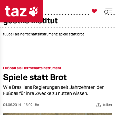

taz zahl ich
goethe institut

taz zahl ich
taz zahl ich
fußball als herrschaftsinstrument: spiele statt brot
themen
politik
Fußball als Herrschaftsinstrument
öko
Spiele statt Brot
gesellschaft
Wie Brasiliens Regierungen seit Jahrzehnten den
kultur
Fußball für ihre Zwecke zu nutzen wissen.
sport
04.06.2014
16:02 Uhr
teilen