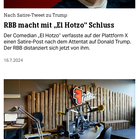
berlin
nord
Nach Satire-Tweet zu Trump
RBB macht mit „El Hotzo“ Schluss
wahrheit
Der Comedian „El Hotzo“ verfasste auf der Plattform X
verlag
einen Satire-Post nach dem Attentat auf Donald Trump.
Der RBB distanziert sich jetzt von ihm.
verlag
16.7.2024
veranstaltungen
shop
fragen & hilfe
unterstützen
abo
genossenschaft