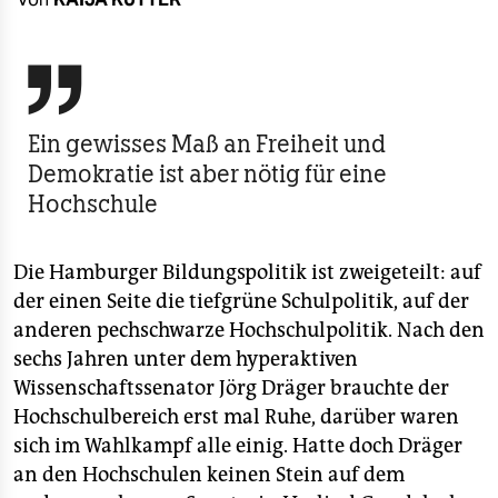
berlin
nord

wahrheit
Ein gewisses Maß an Freiheit und
verlag
Demokratie ist aber nötig für eine
verlag
Hochschule
veranstaltungen
Die Hamburger Bildungspolitik ist zweigeteilt: auf
shop
der einen Seite die tiefgrüne Schulpolitik, auf der
fragen & hilfe
anderen pechschwarze Hochschulpolitik. Nach den
sechs Jahren unter dem hyperaktiven
unterstützen
Wissenschaftssenator Jörg Dräger brauchte der
abo
Hochschulbereich erst mal Ruhe, darüber waren
sich im Wahlkampf alle einig. Hatte doch Dräger
genossenschaft
an den Hochschulen keinen Stein auf dem