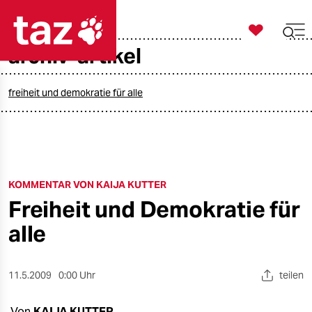

taz zahl ich
archiv-artikel

taz zahl ich
taz zahl ich
freiheit und demokratie für alle
themen
politik
KOMMENTAR VON KAIJA KUTTER
öko
Freiheit und Demokratie für
gesellschaft
alle
kultur
11.5.2009
0:00 Uhr
teilen
sport
Von
KAIJA KUTTER