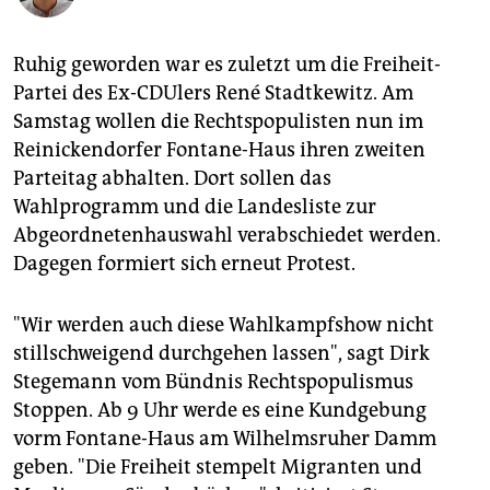
berlin
nord
Ruhig geworden war es zuletzt um die Freiheit-
Partei des Ex-CDUlers René Stadtkewitz. Am
wahrheit
Samstag wollen die Rechtspopulisten nun im
verlag
Reinickendorfer Fontane-Haus ihren zweiten
Parteitag abhalten. Dort sollen das
verlag
Wahlprogramm und die Landesliste zur
Abgeordnetenhauswahl verabschiedet werden.
veranstaltungen
Dagegen formiert sich erneut Protest.
shop
fragen & hilfe
"Wir werden auch diese Wahlkampfshow nicht
stillschweigend durchgehen lassen", sagt Dirk
unterstützen
Stegemann vom Bündnis Rechtspopulismus
abo
Stoppen. Ab 9 Uhr werde es eine Kundgebung
vorm Fontane-Haus am Wilhelmsruher Damm
genossenschaft
geben. "Die Freiheit stempelt Migranten und