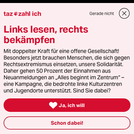
genossenschaft
taz
zahl ich
Gerade nicht

taz zahl ich
Links lesen, rechts
bekämpfen
recherchefonds ausland
Mit doppelter Kraft für eine offene Gesellschaft!
panterstiftung
Besonders jetzt brauchen Menschen, die sich gegen
Rechtsextremismus einsetzen, unsere Solidarität.
panterpreis 2026
Daher gehen 50 Prozent der Einnahmen aus
Neuanmeldungen an „Alles beginnt im Zentrum“ –
eine Kampagne, die bedrohte linke Kulturzentren
und Jugendorte unterstützt. Sind Sie dabei?
Podcast

Ja, ich will
bundestalk
Schon dabei!
fernverbindung