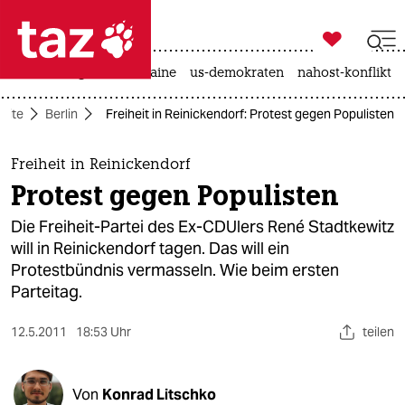

taz zahl ich
hitze
krieg in der ukraine
us-demokraten
nahost-konflikt

taz zahl ich
seite
Berlin
Freiheit in Reinickendorf: Protest gegen Populisten
taz zahl ich
themen
Freiheit in Reinickendorf
Protest gegen Populisten
politik
Die Freiheit-Partei des Ex-CDUlers René Stadtkewitz
öko
will in Reinickendorf tagen. Das will ein
Protestbündnis vermasseln. Wie beim ersten
gesellschaft
Parteitag.
kultur
12.5.2011
18:53 Uhr
teilen
sport
Von
Konrad Litschko