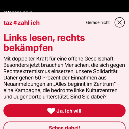
ePaper Login
taz
zahl ich
Gerade nicht

Downloads für Abonnierende
Links lesen, rechts
bekämpfen
© 2026 taz Verlags und Vertriebs GmbH
Mit doppelter Kraft für eine offene Gesellschaft!
Alle Rechte vorbehalten. Bei rechtlichen Fragen oder für Genehmigungen
wenden Sie sich bitte an
lizenzen@taz.de
Besonders jetzt brauchen Menschen, die sich gegen
Rechtsextremismus einsetzen, unsere Solidarität.
Daher gehen 50 Prozent der Einnahmen aus
Feedback
Redaktionsstatut
Kommune-Richtlinien
KI-
Neuanmeldungen an „Alles beginnt im Zentrum“ –
eine Kampagne, die bedrohte linke Kulturzentren
Leitlinie
Informant
Datenschutz
Impressum
AGB
und Jugendorte unterstützt. Sind Sie dabei?
Seitenwende
Einwilligungen widerrufen (Ads)

Ja, ich will
Schon dabei!