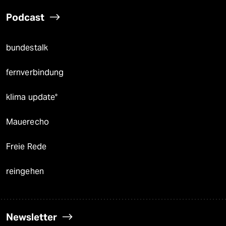
Podcast
bundestalk
fernverbindung
klima update°
Mauerecho
Freie Rede
reingehen
Newsletter