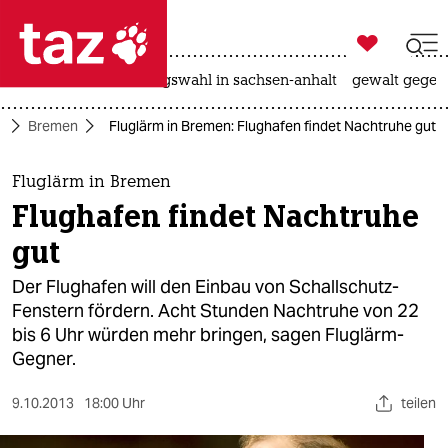

taz zahl ich
hitze
surfen
landtagswahl in sachsen-anhalt
gewalt gegen

taz zahl ich
d
Bremen
Fluglärm in Bremen: Flughafen findet Nachtruhe gut
taz zahl ich
themen
Fluglärm in Bremen
Flughafen findet Nachtruhe
politik
gut
öko
Der Flughafen will den Einbau von Schallschutz-
Fenstern fördern. Acht Stunden Nachtruhe von 22
gesellschaft
bis 6 Uhr würden mehr bringen, sagen Fluglärm-
Gegner.
kultur
sport
9.10.2013
18:00 Uhr
teilen