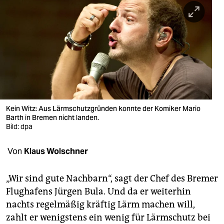
berlin
nord
wahrheit
verlag
verlag
veranstaltungen
Kein Witz: Aus Lärmschutzgründen konnte der Komiker Mario
Barth in Bremen nicht landen.
shop
Bild: dpa
fragen & hilfe
Von
Klaus Wolschner
unterstützen
„Wir sind gute Nachbarn“, sagt der Chef des Bremer
abo
Flughafens Jürgen Bula. Und da er weiterhin
nachts regelmäßig kräftig Lärm machen will,
genossenschaft
zahlt er wenigstens ein wenig für Lärmschutz bei