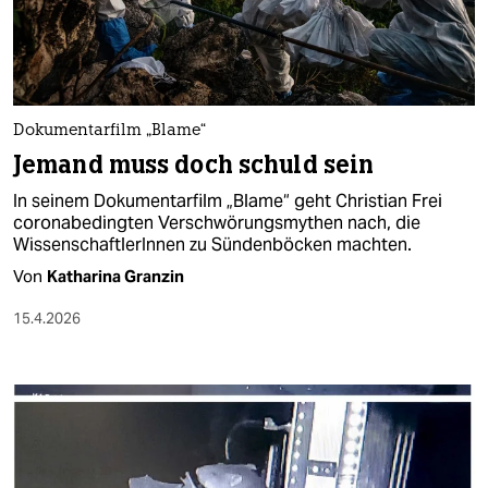
berlin
nord
wahrheit
Dokumentarfilm „Blame“
verlag
Jemand muss doch schuld sein
verlag
In seinem Dokumentarfilm „Blame“ geht Christian Frei
coronabedingten Verschwörungsmythen nach, die
veranstaltungen
WissenschaftlerInnen zu Sündenböcken machten.
shop
Von
Katharina Granzin
fragen & hilfe
15.4.2026
unterstützen
abo
genossenschaft