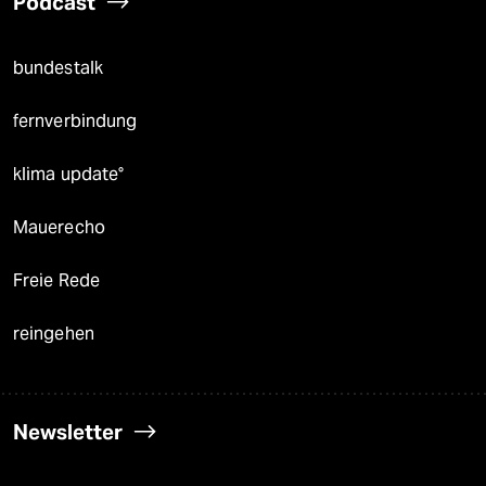
Podcast
bundestalk
fernverbindung
klima update°
Mauerecho
Freie Rede
reingehen
Newsletter