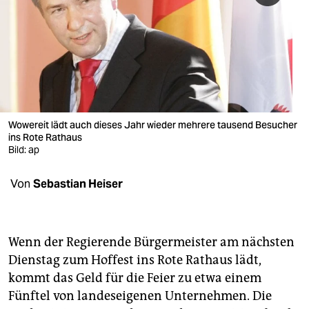
berlin
nord
wahrheit
verlag
verlag
Wowereit lädt auch dieses Jahr wieder mehrere tausend Besucher
ins Rote Rathaus
veranstaltungen
Bild: ap
shop
Von
Sebastian Heiser
fragen & hilfe
unterstützen
Wenn der Regierende Bürgermeister am nächsten
abo
Dienstag zum Hoffest ins Rote Rathaus lädt,
kommt das Geld für die Feier zu etwa einem
genossenschaft
Fünftel von landeseigenen Unternehmen. Die