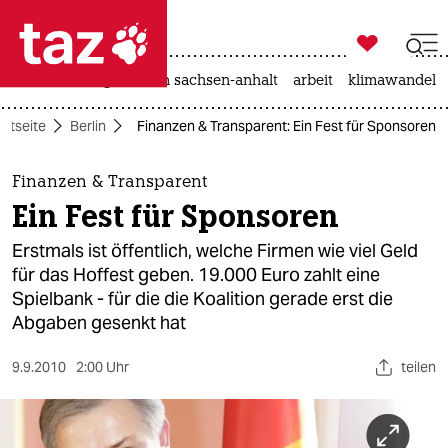

taz zahl ich
hitze
landtagswahl in sachsen-anhalt
arbeit
klimawandel

taz zahl ich
artseite
Berlin
Finanzen & Transparent: Ein Fest für Sponsoren
taz zahl ich
themen
Finanzen & Transparent
Ein Fest für Sponsoren
politik
Erstmals ist öffentlich, welche Firmen wie viel Geld
öko
für das Hoffest geben. 19.000 Euro zahlt eine
Spielbank - für die die Koalition gerade erst die
gesellschaft
Abgaben gesenkt hat
kultur
9.9.2010
2:00 Uhr
teilen
sport