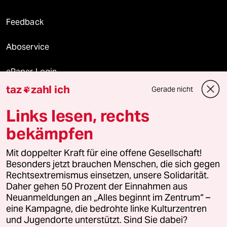
Feedback
Aboservice
ePaper Login
taz
zahl ich
Gerade nicht

Downloads für Abonnierende
Links lesen, rechts
bekämpfen
© 2026 taz Verlags und Vertriebs GmbH
Alle Rechte vorbehalten. Bei rechtlichen Fragen oder für Genehmigungen
Mit doppelter Kraft für eine offene Gesellschaft!
wenden Sie sich bitte an
lizenzen@taz.de
Besonders jetzt brauchen Menschen, die sich gegen
Rechtsextremismus einsetzen, unsere Solidarität.
Daher gehen 50 Prozent der Einnahmen aus
Feedback
Redaktionsstatut
Kommune-Richtlinien
KI-
Neuanmeldungen an „Alles beginnt im Zentrum“ –
eine Kampagne, die bedrohte linke Kulturzentren
Leitlinie
Informant
Datenschutz
Impressum
AGB
und Jugendorte unterstützt. Sind Sie dabei?