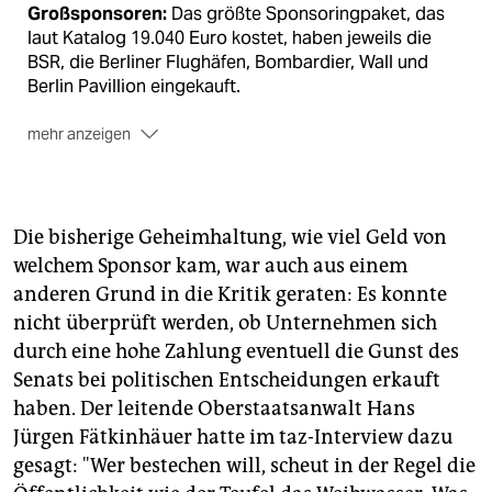
Großsponsoren:
Das größte Sponsoringpaket, das
laut Katalog 19.040 Euro kostet, haben jeweils die
BSR, die Berliner Flughäfen, Bombardier, Wall und
Berlin Pavillion eingekauft.
mehr anzeigen
Sparsponsoren:
Das zweitgrößte Paket mit einem
Listenpreis von 10.115 Euro kauften unter anderem
Airberlin, Bayer, RWE, Veolia, der Verkehrsverbund
Berlin-Brandenburg, die Telekom, die AOK, die BVG,
Die bisherige Geheimhaltung, wie viel Geld von
die Berliner Bank, die Volksbank, die Gasag, die
welchem Sponsor kam, war auch aus einem
Investitionsbank Berlin, die Pharmakonzerne Pfizer
anderen Grund in die Kritik geraten: Es konnte
und Sanofi Aventis, die Deutsche Klassenlotterie
nicht überprüft werden, ob Unternehmen sich
Berlin, die Wohnungsbaugesellschaften Stadt und
durch eine hohe Zahlung eventuell die Gunst des
Land sowie Degewo. Tatsächlich zahlten einige der
Sponsoren mehr oder weniger Geld als den
Senats bei politischen Entscheidungen erkauft
Listenpreis - welche, möchte Berlin Partner nicht
haben. Der leitende Oberstaatsanwalt Hans
sagen.
HEI
Jürgen Fätkinhäuer hatte im taz-Interview dazu
gesagt: "Wer bestechen will, scheut in der Regel die