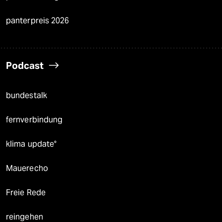
panterpreis 2026
Podcast
bundestalk
fernverbindung
klima update°
Mauerecho
Freie Rede
reingehen