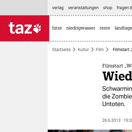
hautnavigation anspringen
hauptinhalt anspringen
footer anspringen
verlag
veranstaltungen
shop
fragen &
hitze
niedrigwasser
rente
landtags

taz zahl ich
taz zahl ich
Startseite
Kultur
Film
Filmstart 
themen
politik
Filmstart „W
Wiede
öko
Schwarminte
gesellschaft
die Zombies
Untoten.
kultur
sport
26.6.2013
19:2