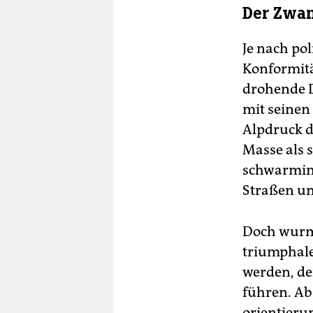
Der Zwan
Je nach po
Konformitä
drohende 
mit seinen
Alpdruck d
Masse als 
schwarmint
Straßen un
Doch wurms
triumphal
werden, de
führen. Ab
orientieru