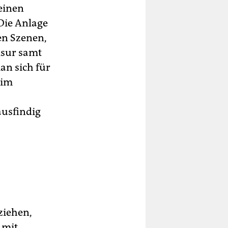
einen
 Die Anlage
en Szenen,
isur samt
an sich für
 im
ausfindig
ziehen,
 mit