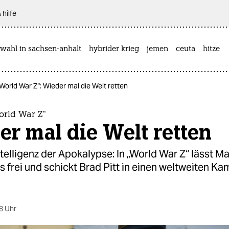
 hilfe
wahl in sachsen-anhalt
hybrider krieg
jemen
ceuta
hitze
„World War Z“: Wieder mal die Welt retten
orld War Z“
r mal die Welt retten
lligenz der Apokalypse: In „World War Z“ lässt Ma
 frei und schickt Brad Pitt in einen weltweiten Ka
8 Uhr