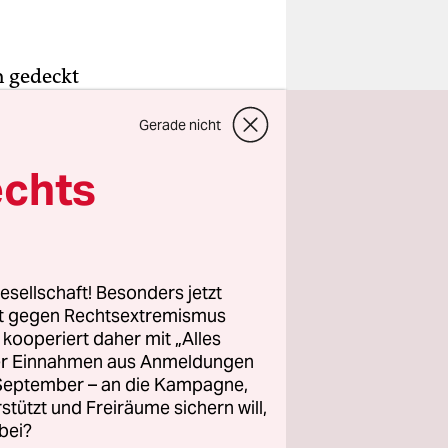
h gedeckt
erter
Gerade nicht
berichtet
rtsinn, ein
echts
e liegen
elphias.
orbilder
esellschaft! Besonders jetzt
ndet ein
rt gegen Rechtsextremismus
nen die
z kooperiert daher mit „Alles
ller Einnahmen aus Anmeldungen
en Vollzug.
. September – an die Kampagne,
rstützt und Freiräume sichern will,
bei?