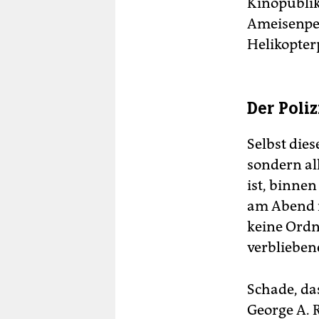
Kinopublik
Ameisenper
Helikopte
Der Poli
Selbst die
sondern all
ist, binne
am Abend is
keine Ordn
verblieben
Schade, das
George A. 