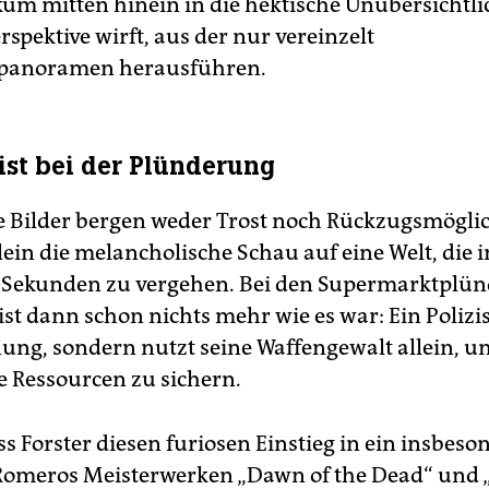
um mitten hinein in die hektische Unübersichtli
spektive wirft, aus der nur vereinzelt
rpanoramen herausführen.
zist bei der Plünderung
se Bilder bergen weder Trost noch Rückzugsmögli
ein die melancholische Schau auf eine Welt, die i
n Sekunden zu vergehen. Bei den Supermarktplü
t dann schon nichts mehr wie es war: Ein Polizist
ung, sondern nutzt seine Waffengewalt allein, u
e Ressourcen zu sichern.
s Forster diesen furiosen Einstieg in ein insbeso
Romeros Meisterwerken „Dawn of the Dead“ und „