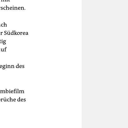
rscheinen.
ach
er Südkorea
tig
auf
eginn des
ombiefilm
prüche des