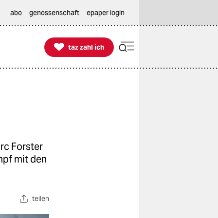
abo
genossenschaft
epaper login

taz zahl ich
taz zahl ich
rc Forster
mpf mit den
teilen