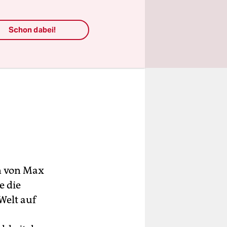
Schon dabei!
on von Max
e die
Welt auf