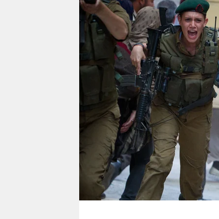
berlin
nord
wahrheit
verlag
verlag
veranstaltungen
shop
fragen & hilfe
unterstützen
abo
genossenschaft