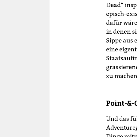
Dead“ insp
episch-exi
dafür wäre
in denen s
Sippe aus 
eine eigent
Staatsauft
grassieren
zu machen
Point-&
Und das füh
Adventureg
Dinge mitn