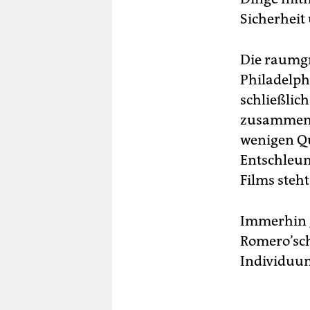
Sicherheit 
Die raumgr
Philadelph
schließlic
zusammen: 
wenigen Qu
Entschleun
Films steht
Immerhin g
Romero’sch
Individuum