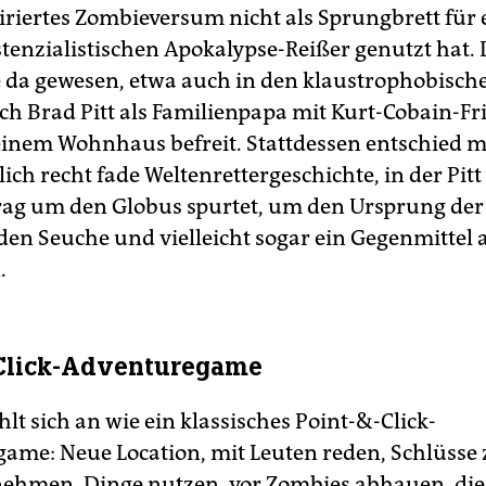
iriertes Zombieversum nicht als Sprungbrett für 
stenzialistischen Apokalypse-Reißer genutzt hat.
 da gewesen, etwa auch in den klaustrophobisch
ich Brad Pitt als Familienpapa mit Kurt-Cobain-Fr
einem Wohnhaus befreit. Stattdessen entschied m
lich recht fade Weltenrettergeschichte, in der Pitt
rag um den Globus spurtet, um den Ursprung der
den Seuche und vielleicht sogar ein Gegenmittel 
.
-Click-Adventuregame
lt sich an wie ein klassisches Point-&-Click-
ame: Neue Location, mit Leuten reden, Schlüsse 
ehmen, Dinge nutzen, vor Zombies abhauen, die