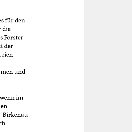
es für den
 die
 Forster
t der
reien
-
ennen und
, wenn im
men
z-Birkenau
ich