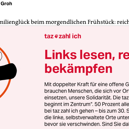
 Groh
milienglück beim morgendlichen Frühstück: reic
liebevoll stupsig der Umgang miteinander – watti
taz
zahl ich

in Weltwirtschaftskrisenzeiten. Im Hintergrund 
her von Katastrophen weit weg – Television im Wo
Links lesen, r
e Ferne. Doch zwischen Familienidyll und der Kris
bekämpfen
 Schnitte und eine Autofahrt ins Zentrum Philad
eine Explosion mitten in der Stadt an jüngste Terr
Mit doppelter Kraft für eine offene G
 denken und in sich überschlagender Rasanz mü
brauchen Menschen, die sich vor O
selndes Chaos: Tollwütige Ex-Menschen überren
einsetzen, unsere Solidarität. Die ta
beginnt im Zentrum“. 50 Prozent a
en um sich, infizieren andere. Kollaps im rasend
bei taz zahl ich gehen – bis zum 30
die linke, selbstverwaltete Orte unte
bevor sie verschwinden. Sind Sie da