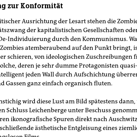
g zur Konformität
litischer Ausrichtung der Lesart stehen die Zombi
tszwang der kapitalistischen Gesellschaften oder
De-Individuierung durch den Kommunismus. Was
 Zombies atemberaubend auf den Punkt bringt, is
er schieren, von ideologischen Zuschreibungen f
solche, deren je sehr dumme Protagonisten quasi
elligent jeden Wall durch Aufschichtung überr
d Gassen ganz einfach organisch fluten.
tichig wird diese Lust am Bild spätestens dann
en Schluss Leichenberge unter Beschuss genom
ren ikonografische Spuren direkt nach Auschwit
schließende ästhetische Entgleisung eines zieml
ngslosen Films.