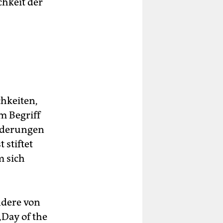
chkeit der
chkeiten,
m Begriff
nderungen
 stiftet
m sich
ndere von
Day of the