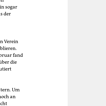
en
ín sogar
s der
n Verein
blieren.
ebruar fand
über die
tiert
atern. Um
 noch an
icht