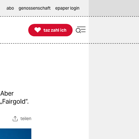
abo
genossenschaft
epaper login

taz zahl ich
taz zahl ich
 Aber
„Fairgold“.
teilen