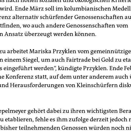
das nach hohen sozialen und ökologischen Kriteri
ird. Ende März soll im kolumbianischen Medell
renz alternativ schürfender Genossenschaften au
ttfinden, wo auch andere Genossenschaften vom
en Ansatz überzeugt werden können.
azu arbeitet Mariska Przyklen vom gemeinnützige
n einem Siegel, um auch Fairtrade bei Gold zu eta
 es eingeführt werden“, kündigte Przyklen. Ende F
ne Konferenz statt, auf dem unter anderem auch 
nd Herausforderungen von Kleinschürfern disku
pelmeyer gehört dabei zu ihren wichtigsten Ber
zu etablieren, fehle es ihm zufolge derzeit jedoch
 bisher teilnehmenden Genossen würden noch n