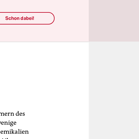
Schon dabei!
hmern des
wenige
hemikalien