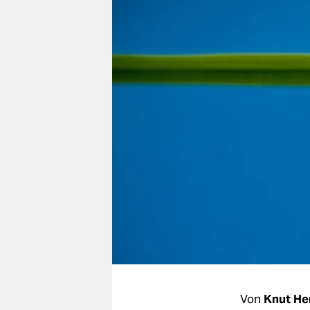
berlin
nord
wahrheit
verlag
verlag
veranstaltungen
shop
fragen & hilfe
unterstützen
abo
genossenschaft
Von
Knut He