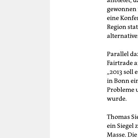
anbietet, 
gewonnen w
eine Konfe
Region sta
alternativ
Parallel d
Fairtrade a
„2013 soll
in Bonn ei
Probleme u
wurde.
Thomas Sie
ein Siegel 
Masse. Die