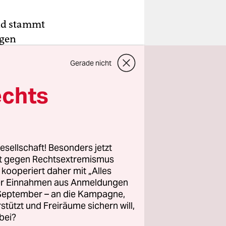
nd stammt
igen
nschaft,
Gerade nicht
elt.
echts
on mehr als
die
den Flüssen
ann im
esellschaft! Besonders jetzt
ben
rt gegen Rechtsextremismus
z kooperiert daher mit „Alles
den“,
ller Einnahmen aus Anmeldungen
. September – an die Kampagne,
rstützt und Freiräume sichern will,
bei?