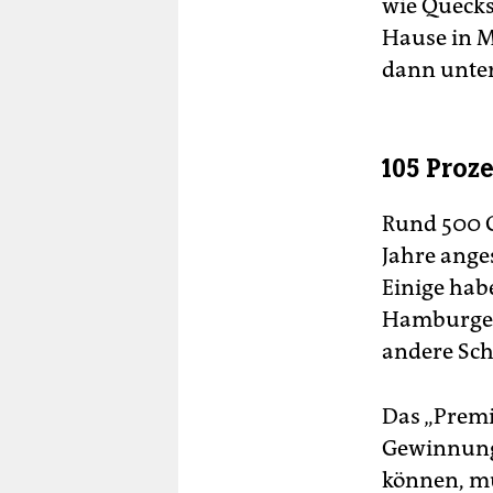
wie Quecks
Hause in M
dann unte
105 Proz
Rund 500 G
Jahre ange
Einige hab
Hamburger 
andere Sch
Das „Premi
Gewinnung 
können, m