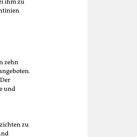
ei ihm zu
ntinien
en zehn
 angeboten.
 Der
ge und
r
zichten zu
and