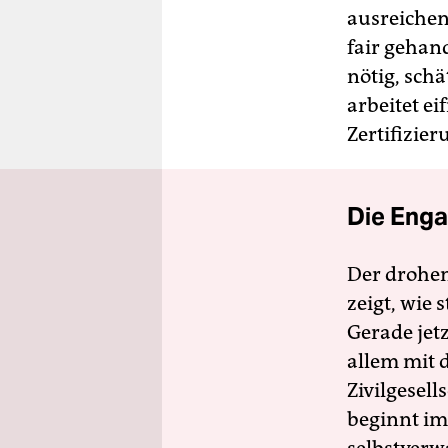
ausreichen
fair gehan
nötig, sch
arbeitet e
Zertifizier
Die Enga
Der drohe
zeigt, wie
Gerade jet
allem mit d
Zivilgesell
beginnt im