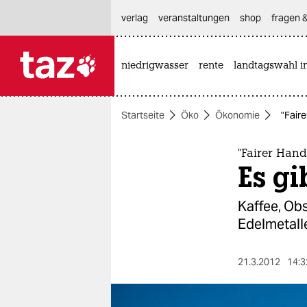
hautnavigation anspringen
hauptinhalt anspringen
footer anspringen
verlag
veranstaltungen
shop
fragen &
niedrigwasser
rente
landtagswahl i

taz zahl ich
taz zahl ich
Startseite
Öko
Ökonomie
"Faire
themen
politik
"Fairer Hand
Es gi
öko
Kaffee, Obs
gesellschaft
Edelmetalle
kultur
21.3.2012
14:3
sport