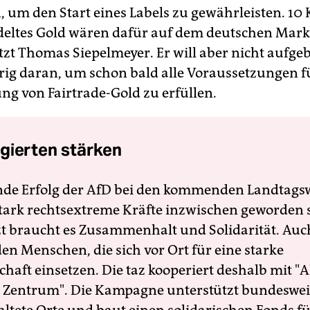
, um den Start eines Labels zu gewährleisten. 1
deltes Gold wären dafür auf dem deutschen Mark
ätzt Thomas Siepelmeyer. Er will aber nicht aufg
ifrig daran, um schon bald alle Voraussetzungen f
ung von Fairtrade-Gold zu erfüllen.
gierten stärken
nde Erfolg der AfD bei den kommenden Landtags
 stark rechtsextreme Kräfte inzwischen geworden 
zt braucht es Zusammenhalt und Solidarität. Auc
en Menschen, die sich vor Ort für eine starke
schaft einsetzen. Die taz kooperiert deshalb mit "A
 Zentrum". Die Kampagne unterstützt bundesweit