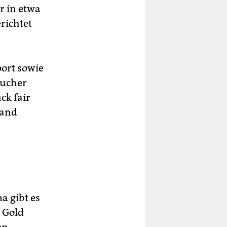
r in etwa
richtet
ort sowie
aucher
ck fair
sand
a gibt es
 Gold