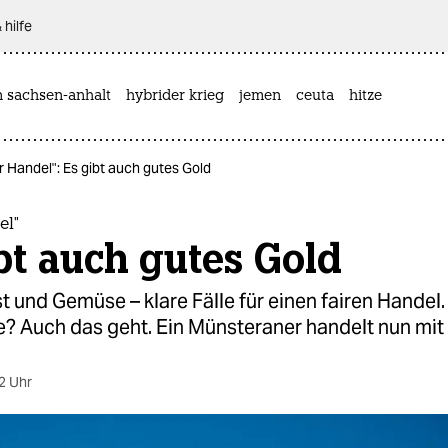
 hilfe
n sachsen-anhalt
hybrider krieg
jemen
ceuta
hitze
r Handel": Es gibt auch gutes Gold
el"
bt auch gutes Gold
t und Gemüse – klare Fälle für einen fairen Handel.
? Auch das geht. Ein Münsteraner handelt nun mit 
2 Uhr