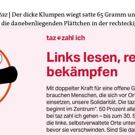
taz
|
Der dicke Klumpen wiegt satte 65 Gramm u
 die danebenliegenden Plättchen in der rechteck
le aus Argentinien. EcoAndina heißt die Genosse
taz
zahl ich

omas Siepelmeyer sein Gold bezieht – fair gehand
Links lesen, r
rige Geologe ist Überzeugungstäter und war sch
bekämpfen
 Dutzend Mal im hohen Norden Argentiniens, wo 
haft EcoAndina mit einfachen Mitteln Gold aus 
 schürft. „Mit dem Sieb stehen die Compañeros d
Mit doppelter Kraft für eine offene G
und halten Ausschau nach den kleinen dunkelgel
brauchen Menschen, die sich vor O
einsetzen, unsere Solidarität. Die ta
chen, die sich dort in schöner Regelmäßigkeit fin
beginnt im Zentrum“. 50 Prozent a
epelmeyer.
bei taz zahl ich gehen – bis zum 30
die linke, selbstverwaltete Orte unte
bevor sie verschwinden. Sind Sie da