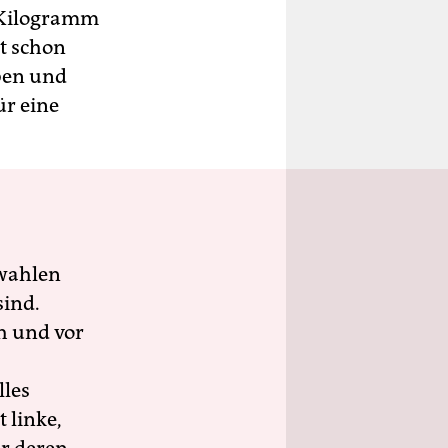
0 Kilogramm
t schon
eben und
ür eine
wahlen
sind.
h und vor
lles
 linke,