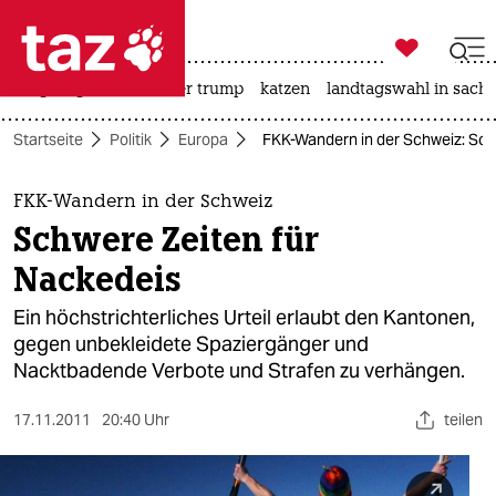

taz zahl ich
bergsteigen
usa unter trump
katzen
landtagswahl in sachs

taz zahl ich
Startseite
Politik
Europa
FKK-Wandern in der Schweiz: Sch
taz zahl ich
themen
FKK-Wandern in der Schweiz
Schwere Zeiten für
politik
Nackedeis
öko
Ein höchstrichterliches Urteil erlaubt den Kantonen,
gegen unbekleidete Spaziergänger und
gesellschaft
Nacktbadende Verbote und Strafen zu verhängen.
kultur
17.11.2011
20:40 Uhr
teilen
sport