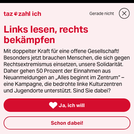
taz
zahl ich
Gerade nicht

Mehr taz Lesestoff
Links lesen, rechts
bekämpfen
taz Blogs
Mit doppelter Kraft für eine offene Gesellschaft!
taz FUTURZWEI
Besonders jetzt brauchen Menschen, die sich gegen
Rechtsextremismus einsetzen, unsere Solidarität.
Daher gehen 50 Prozent der Einnahmen aus
Le Monde diplomatique
Neuanmeldungen an „Alles beginnt im Zentrum“ –
eine Kampagne, die bedrohte linke Kulturzentren
taz Archiv
und Jugendorte unterstützt. Sind Sie dabei?

Ja, ich will
Mehr taz Angebote
Schon dabei!
Reisen