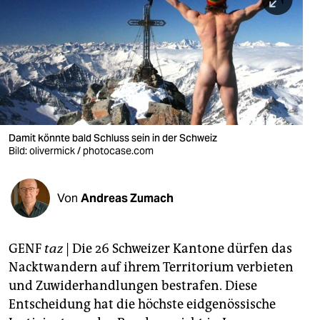
berlin
nord
wahrheit
verlag
verlag
Damit könnte bald Schluss sein in der Schweiz
Bild: olivermick / photocase.com
veranstaltungen
shop
Von
Andreas Zumach
fragen & hilfe
unterstützen
GENF
taz
| Die 26 Schweizer Kantone dürfen das
Nacktwandern auf ihrem Territorium verbieten
abo
und Zuwiderhandlungen bestrafen. Diese
genossenschaft
Entscheidung hat die höchste eidgenössische