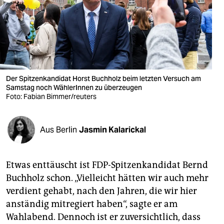
berlin
nord
wahrheit
verlag
Der Spitzenkandidat Horst Buchholz beim letzten Versuch am
verlag
Samstag noch WählerInnen zu überzeugen
Foto: Fabian Bimmer/reuters
veranstaltungen
shop
Aus Berlin
Jasmin Kalarickal
fragen & hilfe
Etwas enttäuscht ist FDP-Spitzenkandidat Bernd
unterstützen
Buchholz schon. „Vielleicht hätten wir auch mehr
abo
verdient gehabt, nach den Jahren, die wir hier
anständig mitregiert haben“, sagte er am
genossenschaft
Wahlabend. Dennoch ist er zuversichtlich, dass