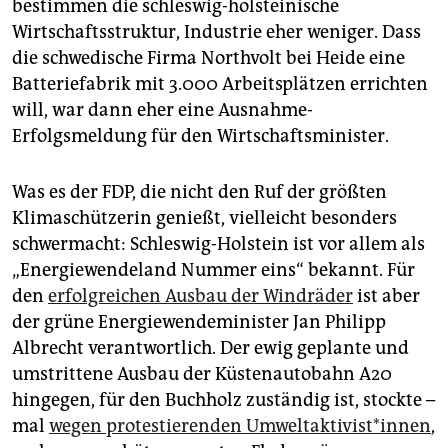
bestimmen die schleswig-holsteinische
Wirtschaftsstruktur, Industrie eher weniger. Dass
die schwedische Firma Northvolt bei Heide eine
Batteriefabrik mit 3.000 Arbeitsplätzen errichten
will, war dann eher eine Ausnahme-
Erfolgsmeldung für den Wirtschaftsminister.
Was es der FDP, die nicht den Ruf der größten
Klimaschützerin genießt, vielleicht besonders
schwermacht: Schleswig-Holstein ist vor allem als
„Energiewendeland Nummer eins“ bekannt. Für
den
erfolgreichen Ausbau der Windräder
ist aber
der grüne Energiewendeminister Jan Philipp
Albrecht verantwortlich. Der ewig geplante und
umstrittene Ausbau der Küstenautobahn A20
hingegen, für den Buchholz zuständig ist, stockte –
mal
wegen protestierenden Um­welt­ak­ti­vis­t*in­nen
,