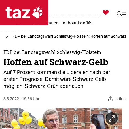

taz zahl ich
hitze
gewalt gegen frauen
nahost-konflikt

taz zahl ich
22
FDP bei Landtagswahl Schleswig-Holstein: Hoffen auf Schwarz-
taz zahl ich
themen
FDP bei Landtagswahl Schleswig-Holstein
Hoffen auf Schwarz-Gelb
politik
Auf 7 Prozent kommen die Liberalen nach der
öko
ersten Prognose. Damit wäre Schwarz-Gelb
möglich, Schwarz-Grün aber auch
gesellschaft
8.5.2022
19:56 Uhr
teilen
kultur
sport