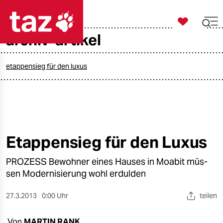

taz zahl ich
archiv-artikel

taz zahl ich
taz zahl ich
etappensieg für den luxus
themen
politik
öko
Etappensieg für den Luxus
gesellschaft
PROZESS Bewohner eines Hauses in Moabit müs-
sen Modernisierung wohl erdulden
kultur
27.3.2013
0:00 Uhr
teilen
sport
Von
MARTIN RANK