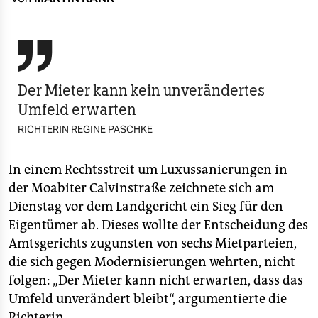
berlin
nord

wahrheit
Der Mieter kann kein unverändertes
verlag
Umfeld erwarten
verlag
RICHTERIN REGINE PASCHKE
veranstaltungen
In einem Rechtsstreit um Luxussanierungen in
shop
der Moabiter Calvinstraße zeichnete sich am
Dienstag vor dem Landgericht ein Sieg für den
fragen & hilfe
Eigentümer ab. Dieses wollte der Entscheidung des
unterstützen
Amtsgerichts zugunsten von sechs Mietparteien,
die sich gegen Modernisierungen wehrten, nicht
abo
folgen: „Der Mieter kann nicht erwarten, dass das
genossenschaft
Umfeld unverändert bleibt“, argumentierte die
Richterin.